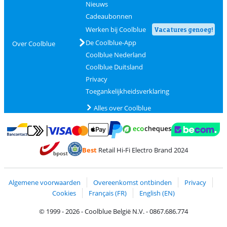
Nieuws
Cadeaubonnen
Werken bij Coolblue
Vacatures genoeg!
De Coolblue-App
Over Coolblue
Coolblue Nederland
Coolblue Duitsland
Privacy
Toegankelijkheidsverklaring
Alles over Coolblue
Betalen met MasterCard en Visa via ClickToPay
Betalen met Ecocheques
Betalen met Bancontact
Betalen met ApplePay
Webshop Trustmar
Betalen met PayPal
Best
Retail Hi-Fi Electro Brand 2024
Trustprofile van Coolblue
Verzending en bezorging met bPost
Algemene voorwaarden
Overeenkomst ontbinden
Privacy
Cookies
Français (FR)
English (EN)
© 1999 - 2026 - Coolblue België N.V. - 0867.686.774