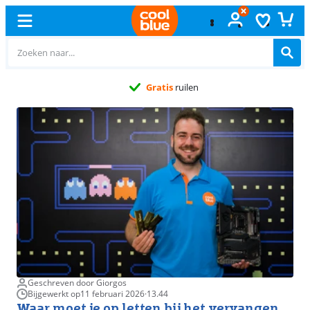
Gratis
ruilen
Geschreven door Giorgos
Bijgewerkt op
11 februari 2026
·
13.44
Waar moet je op letten bij het vervangen