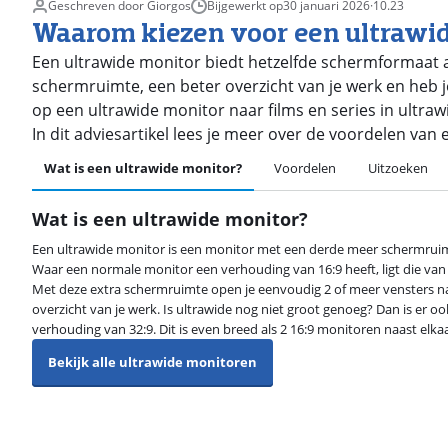
Geschreven door Giorgos
Bijgewerkt op
30 januari 2026
·
10.23
Waarom kiezen voor een ultrawi
Een ultrawide monitor biedt hetzelfde schermformaat a
schermruimte, een beter overzicht van je werk en heb je
op een ultrawide monitor naar films en series in ultra
In dit adviesartikel lees je meer over de voordelen van
Wat is een ultrawide monitor?
Voordelen
Uitzoeken
Wat is een ultrawide monitor?
Een ultrawide monitor is een monitor met een derde meer schermrui
Waar een normale monitor een verhouding van 16:9 heeft, ligt die van
Met deze extra schermruimte open je eenvoudig 2 of meer vensters na
overzicht van je werk. Is ultrawide nog niet groot genoeg? Dan is er o
verhouding van 32:9. Dit is even breed als 2 16:9 monitoren naast elkaa
Bekijk alle ultrawide monitoren