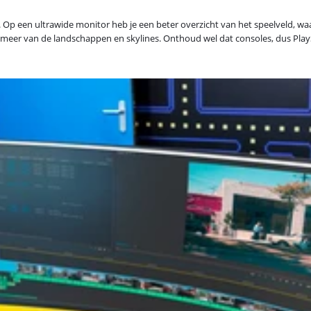
ng. Op een ultrawide monitor heb je een beter overzicht van het speelveld, 
 meer van de landschappen en skylines. Onthoud wel dat consoles, dus PlayS