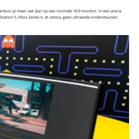
waardoor je meer ziet dan op een normale 16:9 monitor. In een arena
tation 5, Xbox Series X, et cetera, geen ultrawide ondersteunen.