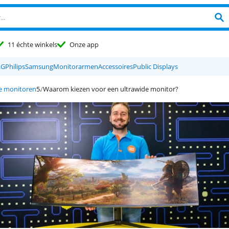
11 échte winkels
Onze app
LG
Philips
Samsung
Monitorarmen
Accessoires
Public Displays
e monitoren
Waarom kiezen voor een ultrawide monitor?