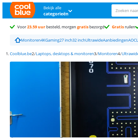
Bekijk alle
categorieën
Voor
23.59 uur
besteld, morgen
gratis
bezorgd
Gratis
ruilen
Monitoren
4K
Gaming
27 inch
32 inch
Ultrawide
Aanbiedingen
AOC
Coolblue.be
Laptops, desktops & monitoren
Monitoren
Ultrawid