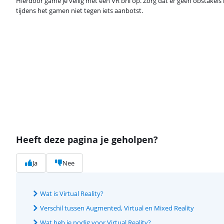
Hierdoor game je veilig met een VR bril op. Zorg dat er geen obstakels 
tijdens het gamen niet tegen iets aanbotst.
Heeft deze pagina je geholpen?
Ja
Nee
Wat is Virtual Reality?
Verschil tussen Augmented, Virtual en Mixed Reality
Wat heb je nodig voor Virtual Reality?