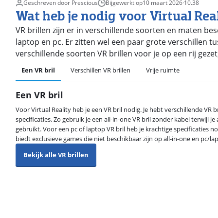
Geschreven door Prescious
Bijgewerkt op
10 maart 2026
·
10.38
Wat heb je nodig voor Virtual Rea
VR brillen zijn er in verschillende soorten en maten besc
laptop en pc. Er zitten wel een paar grote verschillen 
verschillende soorten VR brillen voor je op een rij gez
Een VR bril
Verschillen VR brillen
Vrije ruimte
Een VR bril
Voor Virtual Reality heb je een VR bril nodig. Je hebt verschillende VR b
specificaties. Zo gebruik je een all-in-one VR bril zonder kabel terwijl j
gebruikt. Voor een pc of laptop VR bril heb je krachtige specificaties 
biedt exclusieve games die niet beschikbaar zijn op all-in-one en pc/lap
Bekijk alle VR brillen