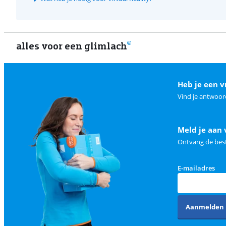
alles voor een glimlach
Heb je een v
Vind je antwoor
Meld je aan 
Ontvang de best
E-mailadres
Aanmelden