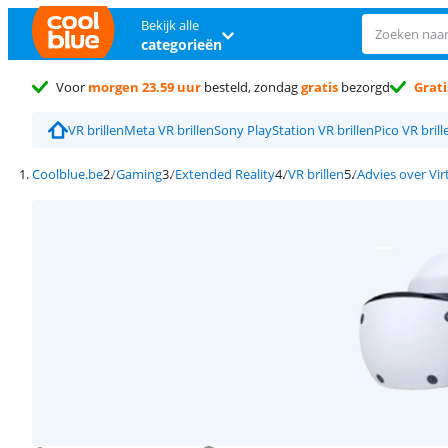
Bekijk alle
categorieën
Voor
morgen 23.59 uur
besteld, zondag
gratis
bezorgd
Grati
VR brillen
Meta VR brillen
Sony PlayStation VR brillen
Pico VR brill
Coolblue.be
Gaming
Extended Reality
VR brillen
Advies over Vir