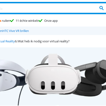
s
ruilen
11 échte winkels
Onze app
en
HTC Vive VR brillen
tual Reality
Wat heb ik nodig voor virtual reality?