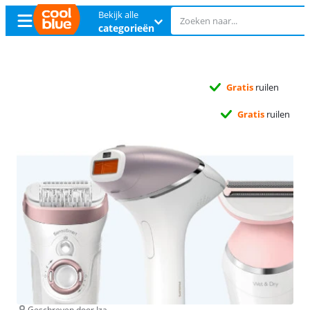
Bekijk alle
categorieën
Gratis
ruilen
Gratis
ruilen
Geschreven door Iza