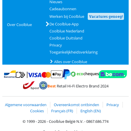
Nieuws
Cadeaubonnen
Werken bij Coolblue
Vacatures genoeg!
De Coolblue-App
Over Coolblue
Coolblue Nederland
Coolblue Duitsland
Privacy
Toegankelijkheidsverklaring
Alles over Coolblue
Betalen met MasterCard en Visa via ClickToPay
Betalen met Ecocheques
Betalen met Bancontact
Betalen met ApplePay
Webshop Trustmar
Betalen met PayPal
Best
Retail Hi-Fi Electro Brand 2024
Trustprofile van Coolblue
Verzending en bezorging met bPost
Algemene voorwaarden
Overeenkomst ontbinden
Privacy
Cookies
Français (FR)
English (EN)
© 1999 - 2026 - Coolblue België N.V. - 0867.686.774