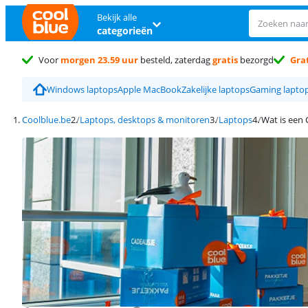
Bekijk alle
categorieën
Voor
morgen 23.59 uur
besteld, zaterdag
gratis
bezorgd
Grat
Windows laptops
Apple MacBook
Zakelijke laptops
Gaming lapto
Coolblue.be
Laptops, desktops & monitoren
Laptops
Wat is een 