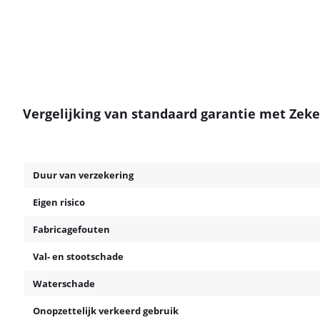
Vergelijking van standaard garantie met Zek
Duur van verzekering
Eigen risico
Fabricagefouten
Val- en stootschade
Waterschade
Onopzettelijk verkeerd gebruik