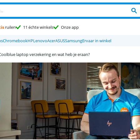
is
ruilen
11 échte winkels
Onze app
ps
Chromebook
HP
Lenovo
Acer
ASUS
Samsung
Ervaar in winkel
Coolblue laptop verzekering en wat heb je eraan?