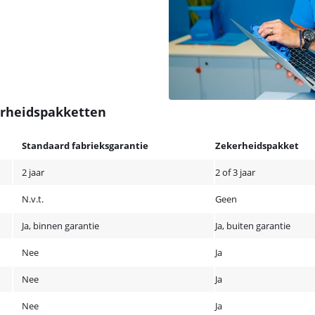
erheidspakketten
Standaard fabrieksgarantie
Zekerheidspakket
2 jaar
2 of 3 jaar
N.v.t.
Geen
Ja, binnen garantie
Ja, buiten garantie
Nee
Ja
Nee
Ja
Nee
Ja