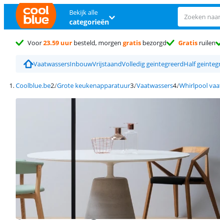
Bekijk alle
categorieën
Voor
23.59 uur
besteld, morgen
gratis
bezorgd
Gratis
ruilen
Vaatwassers
Inbouw
Vrijstaand
Volledig geintegreerd
Half geinteg
Coolblue.be
Grote keukenapparatuur
Vaatwassers
Whirlpool vaa