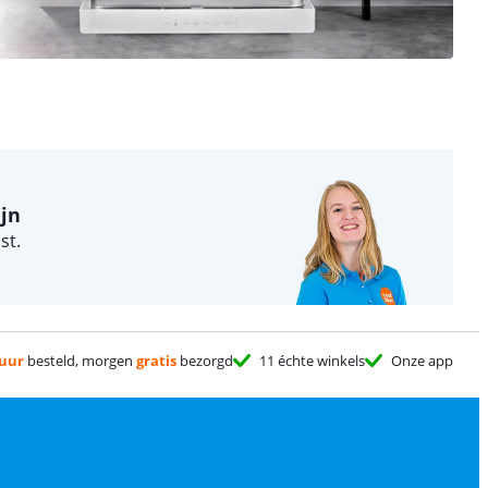
ijn
st.
 uur
besteld, morgen
gratis
bezorgd
11 échte winkels
Onze app