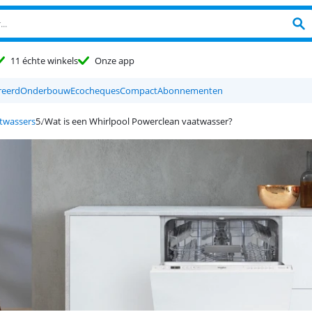
11 échte winkels
Onze app
reerd
Onderbouw
Ecocheques
Compact
Abonnementen
twassers
Wat is een Whirlpool Powerclean vaatwasser?