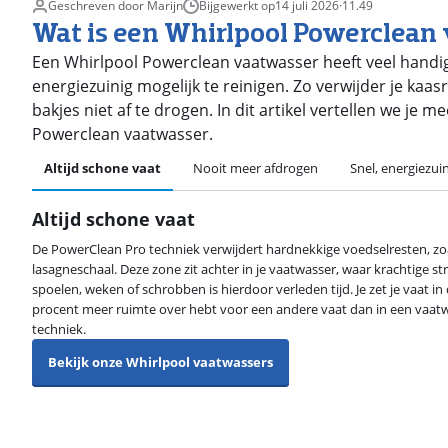
Geschreven door Marijn
Bijgewerkt op
14 juli 2026
·
11.49
Wat is een Whirlpool Powerclean
Een Whirlpool Powerclean vaatwasser heeft veel handige
energiezuinig mogelijk te reinigen. Zo verwijder je kaa
bakjes niet af te drogen. In dit artikel vertellen we j
Powerclean vaatwasser.
Altijd schone vaat
Nooit meer afdrogen
Snel, energiezuin
Altijd schone vaat
De PowerClean Pro techniek verwijdert hardnekkige voedselresten, zoa
lasagneschaal. Deze zone zit achter in je vaatwasser, waar krachtige s
spoelen, weken of schrobben is hierdoor verleden tijd. Je zet je vaat in 
procent meer ruimte over hebt voor een andere vaat dan in een vaa
techniek.
Bekijk onze Whirlpool vaatwassers