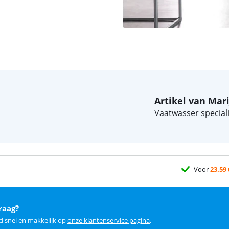
Artikel van Mar
Vaatwasser speciali
Voor
23.59
raag?
d snel en makkelijk op
onze klantenservice pagina
.