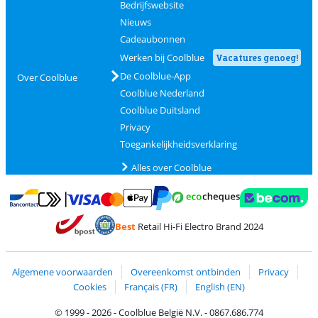
Bedrijfswebsite
Nieuws
Cadeaubonnen
Werken bij Coolblue
Vacatures genoeg!
De Coolblue-App
Over Coolblue
Coolblue Nederland
Coolblue Duitsland
Privacy
Toegankelijkheidsverklaring
Alles over Coolblue
Betalen met MasterCard en Visa via ClickToPay
Betalen met Ecocheques
Betalen met Bancontact
Betalen met ApplePay
Webshop Trustmar
Betalen met PayPal
Best
Retail Hi-Fi Electro Brand 2024
Trustprofile van Coolblue
Verzending en bezorging met bPost
Algemene voorwaarden
Overeenkomst ontbinden
Privacy
Cookies
Français (FR)
English (EN)
© 1999 - 2026 - Coolblue België N.V. - 0867.686.774