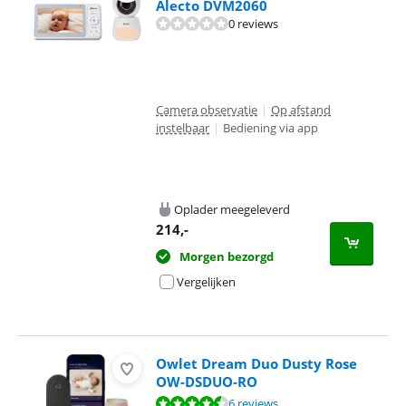
Alecto DVM2060
0 reviews
Camera observatie
|
Op afstand
instelbaar
|
Bediening via app
Oplader meegeleverd
214
,-
Morgen bezorgd
Vergelijken
Owlet Dream Duo Dusty Rose
OW-DSDUO-RO
Beoordeling is 9,4 van de 10, gebaseerd op 6 reviews.
6 reviews