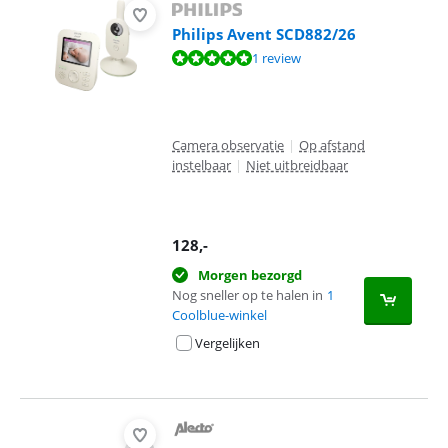
Philips Avent SCD882/26
Beoordeling is 10 van de 10, gebaseerd op 1 review.
1 review
Camera observatie
|
Op afstand
instelbaar
|
Niet uitbreidbaar
128
,-
Morgen bezorgd
Nog sneller op te halen in
1
Coolblue-winkel
Vergelijken