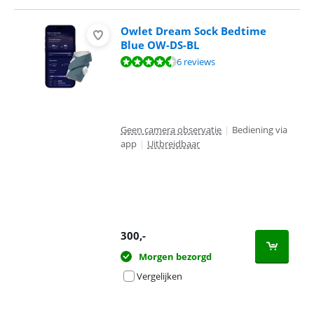
Owlet Dream Sock Bedtime
Blue OW-DS-BL
Beoordeling is 9,4 van de 10, gebaseerd op 6 reviews.
6 reviews
Geen camera observatie
|
Bediening via
app
|
Uitbreidbaar
300
,-
Morgen bezorgd
Vergelijken