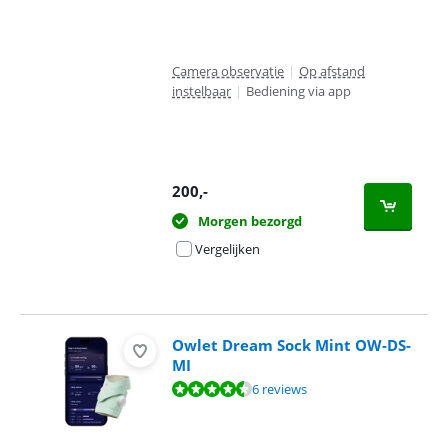
Camera observatie
|
Op afstand
instelbaar
|
Bediening via app
200
,-
Morgen bezorgd
Vergelijken
Owlet Dream Sock Mint OW-DS-
MI
Beoordeling is 9,4 van de 10, gebaseerd op 6 reviews.
6 reviews