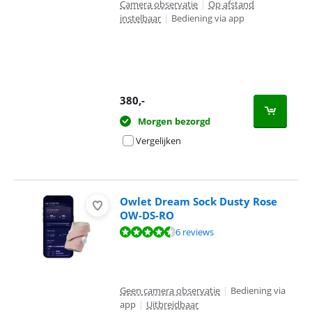
Camera observatie
|
Op afstand
instelbaar
|
Bediening via app
380
,-
Morgen bezorgd
Vergelijken
Owlet Dream Sock Dusty Rose
OW-DS-RO
Beoordeling is 9,4 van de 10, gebaseerd op 6 reviews.
6 reviews
Geen camera observatie
|
Bediening via
app
|
Uitbreidbaar