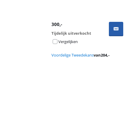
300
,-
Tijdelijk uitverkocht
Vergelijken
Voordelige Tweedekans
van
204
,-
Advertentie