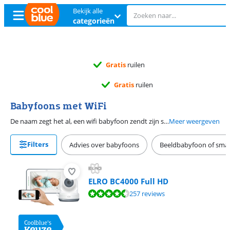
Bekijk alle
categorieën
Gratis
ruilen
Gratis
ruilen
Babyfoons met WiFi
De naam zegt het al, een wifi babyfoon zendt zijn signaal via het wifi netwerk. Vaak gebruik je deze babyfoons met je smartphone of tablet. Daarnaast zijn er babyfoons die zowel via een wifi verbinding als een digitale verbinding werken. Hierdoor bekijk je jouw kindje op de meegeleverde ouderunit en een app op je telefoon. Babyfoons met wifi hebben een groter bereik dan andere babyfoons. Let bij het maken van je keuze goed op de extra functies, zoals een terugspreekfunctie en het afspelen van slaapliedjes. Sommige wifi babyfoons hebben een opname functie. Zo maak je leuke foto's en video's als je kindje slaapt of in zijn bedje speelt.
Meer weergeven
Filters
Advies over babyfoons
Beeldbabyfoon of sma
ELRO BC4000 Full HD
Beoordeling is 8,7 van de 10, gebaseerd op 257 reviews.
257 reviews