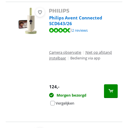
Philips Avent Connected
SCD643/26
Beoordeling is 9,0 van de 10, gebaseerd op 2 reviews.
2 reviews
Camera observatie
|
Niet op afstand
instelbaar
|
Bediening via app
124
,-
Morgen bezorgd
Vergelijken