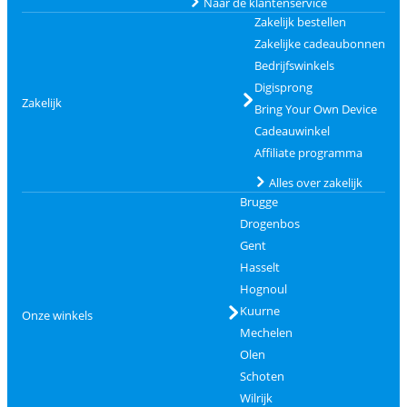
Naar de klantenservice
Zakelijk bestellen
Zakelijke cadeaubonnen
Bedrijfswinkels
Digisprong
Zakelijk
Bring Your Own Device
Cadeauwinkel
Affiliate programma
Alles over zakelijk
Brugge
Drogenbos
Gent
Hasselt
Hognoul
Kuurne
Onze winkels
Mechelen
Olen
Schoten
Wilrijk