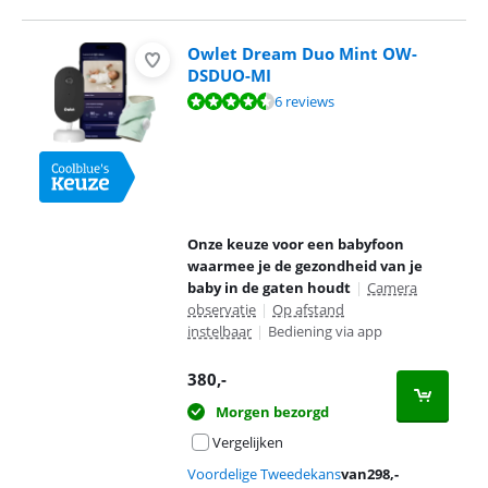
Owlet Dream Duo Mint OW-
DSDUO-MI
Beoordeling is 9,4 van de 10, gebaseerd op 6 reviews.
6 reviews
Onze keuze voor een babyfoon
waarmee je de gezondheid van je
baby in de gaten houdt
|
Camera
observatie
|
Op afstand
instelbaar
|
Bediening via app
380
,-
Morgen bezorgd
Vergelijken
Voordelige Tweedekans
van
298
,-