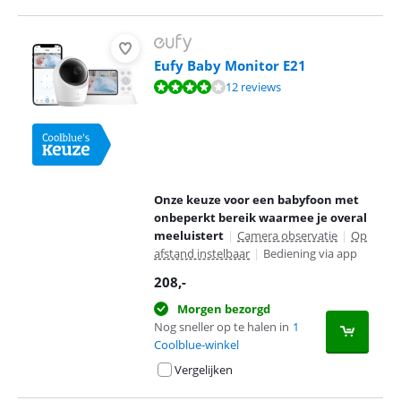
Eufy Baby Monitor E21
Beoordeling is 8,4 van de 10, gebaseerd op 12 reviews.
12 reviews
Onze keuze voor een babyfoon met
onbeperkt bereik waarmee je overal
meeluistert
|
Camera observatie
|
Op
afstand instelbaar
|
Bediening via app
208
,-
Morgen bezorgd
Nog sneller op te halen in
1
Coolblue-winkel
Vergelijken