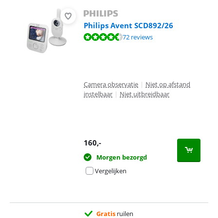
Philips Avent SCD892/26
Beoordeling is 8,8 van de 10, gebaseerd op 72 reviews.
72 reviews
Camera observatie
|
Niet op afstand
instelbaar
|
Niet uitbreidbaar
160
,-
Morgen bezorgd
Vergelijken
Gratis
ruilen