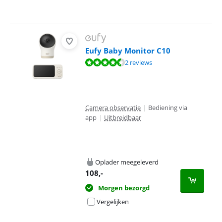
Eufy Baby Monitor C10
Beoordeling is 9,4 van de 10, gebaseerd op 2 reviews.
2 reviews
Camera observatie
|
Bediening via
app
|
Uitbreidbaar
Oplader meegeleverd
108
,-
Morgen bezorgd
Vergelijken