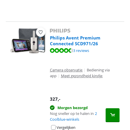
Philips Avent Premium
Connected SCD971/26
Beoordeling is 8,9 van de 10, gebaseerd op 3 reviews.
3 reviews
Camera observatie
|
Bediening via
app
|
Meet gezondheid kindje
327
,-
Morgen bezorgd
Nog sneller op te halen in
2
Coolblue-winkels
Vergelijken