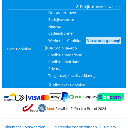
Bekijk al onze 11 winkels
Ons assortiment
Bedrijfswebsite
Nieuws
Cadeaubonnen
Werken bij Coolblue
Vacatures genoeg!
De Coolblue-App
Over Coolblue
Coolblue Nederland
Coolblue Duitsland
Privacy
Toegankelijkheidsverklaring
Alles over Coolblue
Betalen met MasterCard en Visa via ClickToPay
Betalen met Ecocheques
Betalen met Bancontact
Betalen met ApplePay
Webshop Trustmar
Betalen met PayPal
Best
Retail Hi-Fi Electro Brand 2024
Trustprofile van Coolblue
Verzending en bezorging met bPost
Algemene voorwaarden
Overeenkomst ontbinden
Privacy