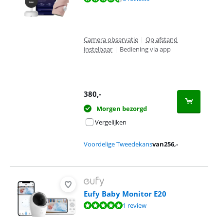
Camera observatie
|
Op afstand
instelbaar
|
Bediening via app
380
,-
Morgen bezorgd
Vergelijken
Voordelige Tweedekans
van
256
,-
Eufy Baby Monitor E20
Beoordeling is 10 van de 10, gebaseerd op 1 review.
1 review