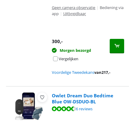
Geen camera observatie
|
Bediening via
app
|
Uitbreidbaar
300
,-
Morgen bezorgd
Vergelijken
Voordelige Tweedekans
van
217
,-
Owlet Dream Duo Bedtime
Blue OW-DSDUO-BL
Beoordeling is 9,4 van de 10, gebaseerd op 6 reviews.
6 reviews