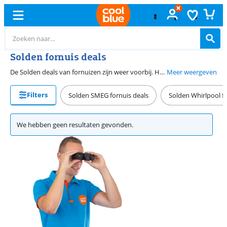
Solden fornuis deals
De Solden deals van fornuizen zijn weer voorbij. Heb je een nieuw fornuis nodig? Kijk dan op onze fornuizen promotie pagina. Je vindt daar alle kortingen van dit moment. Zo koop jij een inductie, keramisch of gasfornuis voor een leuke prijs. Let ook op de breedte van het fornuis. In een 90 centimeter breed fornuis bak je een plaatpizza, een hele kip of meerdere taarten tegelijk. In een fornuis van 60 centimeter bak je een grote ovenschotel of lasagne.
Meer weergeven
Filters
Solden SMEG fornuis deals
Solden Whirlpool fo
We hebben geen resultaten gevonden.