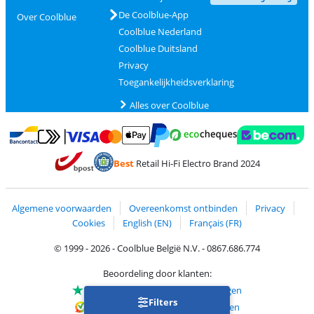
De Coolblue-App
Over Coolblue
Coolblue Nederland
Coolblue Duitsland
Privacy
Toegankelijkheidsverklaring
Alles over Coolblue
Betalen met MasterCard en Visa via ClickToPay
Betalen met Ecocheques
Betalen met Bancontact
Betalen met ApplePay
Webshop Trustmar
Betalen met PayPal
Best
Retail Hi-Fi Electro Brand 2024
Trustprofile van Coolblue
Verzending en bezorging met bPost
Algemene voorwaarden
Overeenkomst ontbinden
Privacy
Cookies
English (EN)
Français (FR)
© 1999 - 2026 - Coolblue België N.V. - 0867.686.774
Beoordeling door klanten:
Trustpilot 4/5
-
75.150 beoordelingen
Filters
Kiyoh 9.1/10
-
68.713 beoordelingen