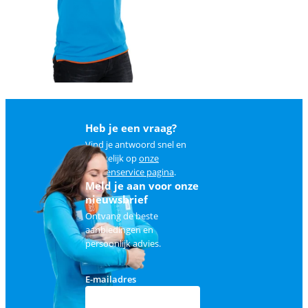
Heb je een vraag?
Vind je antwoord snel en
makkelijk op
onze
klantenservice pagina
.
Meld je aan voor onze
nieuwsbrief
Ontvang de beste
aanbiedingen en
persoonlijk advies.
E-mailadres