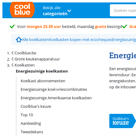
Bekijk alle
categorieën
Voor
morgen 23.59 uur
besteld, maandag
gratis
bezorgd
Gra
Alle koelkasten
Koelkasten kopen met ecocheques
Energiezuini
Zoekresultaten en sortering
Energi
Coolblue.be
Grote keukenapparatuur
Koelkasten
Een energiezui
Energiezuinige koelkasten
levensduur. Ee
Koelkast abonnementen
energiekosten.
op de inbouwma
Energiezuinige koel-vriescombinaties
Energiezuinige Amerikaanse koelkasten
Coolblue's keuze
Top 10
Aanbieding
Tweedekans