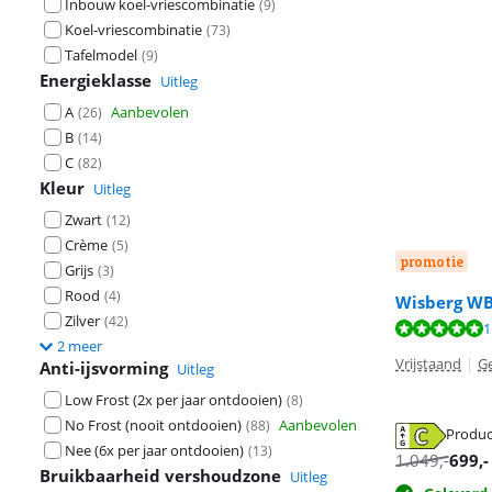
Inbouw koel-vriescombinatie
(
9
)
Koel-vriescombinatie
(
73
)
Tafelmodel
(
9
)
Energieklasse
Uitleg
A
Aanbevolen
(
26
)
B
(
14
)
C
(
82
)
Kleur
Uitleg
Zwart
(
12
)
Crème
(
5
)
promotie
Grijs
(
3
)
Rood
(
4
)
Wisberg W
Zilver
(
42
)
Beoordeling is
Beoordeling is 
1
Beoordeling is 
2 meer
Vrijstaand
|
Ge
Anti-ijsvorming
Uitleg
Low Frost (2x per jaar ontdooien)
(
8
)
No Frost (nooit ontdooien)
Aanbevolen
(
88
)
Produc
Nee (6x per jaar ontdooien)
(
13
)
opent in nieuw
1.049
,-
699
,-
opent in nieuw
Bruikbaarheid vershoudzone
Uitleg
opent in nieuw