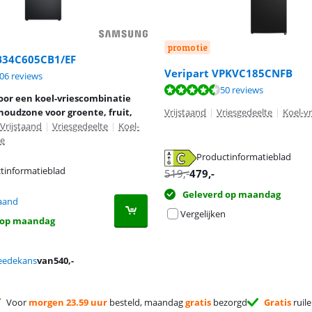
promotie
B34C605CB1/EF
Veripart VPKVC185CNFB
9,0 van de 10, gebaseerd op 706 reviews.
06 reviews
8,8 van de 10, gebaseerd op 50 reviews.
50 reviews
oor een koel-vriescombinatie
houdzone voor groente, fruit,
Vrijstaand
|
Vriesgedeelte
|
Koel-v
Vrijstaand
|
Vriesgedeelte
|
Koel-
ie
Productinformatieblad
 tabblad
tinformatieblad
519
,-
479
,-
 tabblad
Geleverd op maandag
aand
Vergelijken
 op maandag
eedekans
van
540
,-
Voor
morgen 23.59 uur
besteld, maandag
gratis
bezorgd
Gratis
ruil