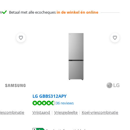
en
Betaal met alle ecocheques
in de winkel én online
LG GBBS312APY
36 reviews
riescombinatie
Vrijstaand
|
Vriesgedeelte
|
Koel-vriescombinatie