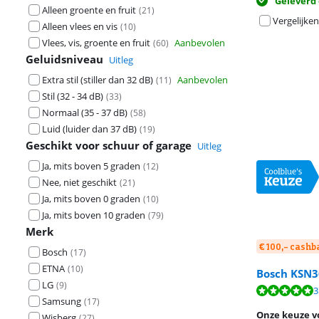
Geleverd
Alleen groente en fruit
(
21
)
Vergelijken
Alleen vlees en vis
(
10
)
Vlees, vis, groente en fruit
Aanbevolen
(
60
)
Geluidsniveau
Uitleg
Extra stil (stiller dan 32 dB)
Aanbevolen
(
11
)
Stil (32 - 34 dB)
(
33
)
Normaal (35 - 37 dB)
(
58
)
Luid (luider dan 37 dB)
(
19
)
Geschikt voor schuur of garage
Uitleg
Ja, mits boven 5 graden
(
12
)
Nee, niet geschikt
(
21
)
Ja, mits boven 0 graden
(
10
)
Ja, mits boven 10 graden
(
79
)
Merk
€ 100,- cash
Bosch
(
17
)
ETNA
(
10
)
Bosch KSN3
LG
(
9
)
Beoordeling is 
Beoordeling is 
Beoordeling is 
3
Samsung
(
17
)
Onze keuze v
Wisberg
(
27
)