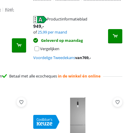
e
|
Koel-
Productinformatieblad
949
,-
of
25,99
per maand
Geleverd op maandag
Vergelijken
Voordelige Tweedekans
van
769
,-
en
Betaal met alle ecocheques
in de winkel én online