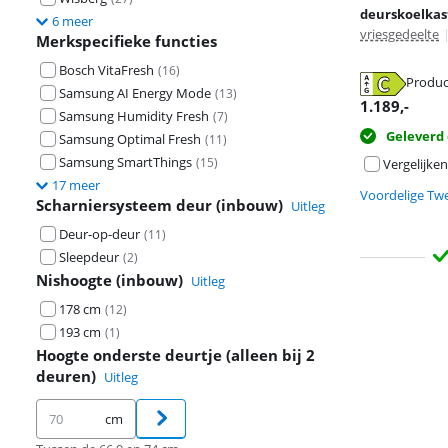
deurskoelkas
6 meer
vriesgedeelte
Merkspecifieke functies
Bosch VitaFresh
(
16
)
Produc
opent in nieuw
Samsung AI Energy Mode
(
13
)
opent in nieuw
1.189
,-
opent in nieuw
Samsung Humidity Fresh
(
7
)
Geleverd
Samsung Optimal Fresh
(
11
)
Samsung SmartThings
(
15
)
Vergelijken
17 meer
Voordelige Tw
Scharniersysteem deur (inbouw)
Uitleg
Deur-op-deur
(
11
)
Sleepdeur
(
2
)
Nishoogte (inbouw)
Uitleg
178 cm
(
12
)
193 cm
(
1
)
Hoogte onderste deurtje (alleen bij 2
deuren)
Uitleg
cm