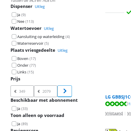
Tussen de 54,5 en 76,8 cm
Dispenser
Uitleg
Ja
(
9
)
Nee
(
113
)
Watertoevoer
Uitleg
Aansluiting op waterleiding
(
4
)
Waterreservoir
(
5
)
Plaats vriesgedeelte
Uitleg
Boven
(
17
)
Onder
(
77
)
Links
(
15
)
Prijs
Prijs
€
€
LG GBBSJ1C
Beschikbaar met abonnement
Beoordeling is 
Beoordeling is 
Beoordeling is 
1
Ja
(
33
)
Vrijstaand
|
Vr
Toon alleen op voorraad
Ja
(
89
)
Reviewscore