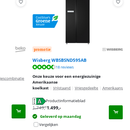
promotie
Wisberg WBSBSND595AB
18 reviews
Onze keuze voor een energiezuinige
riescombinatie
Amerikaanse
koelkast
|
Vrijstaand
|
Vriesgedeelte
|
Amerikaans
Productinformatieblad
1.749
,-
1.499
,-
Geleverd op maandag
Vergelijken