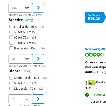
cm
Tussen de 85 en 203 cm
Breedte
Uitleg
Smaller dan 55 cm
(
9
)
55 tot 60 cm
(
58
)
60 tot 70 cm
(
33
)
70 tot 80 cm
(
5
)
Breder dan 90 cm
(
16
)
Wisberg W
Beoordeling is 
Beoordeling is 
1
Beoordeling is 
cm
Onze keuze v
Tussen de 49,5 en 91,3 cm
met een dispe
Diepte
Uitleg
aansluit
|
Vri
Ondieper dan 60 cm
(
22
)
Produc
60 tot 70 cm
(
71
)
opent in nieuw
opent in nieuw
opent in nieuw
1.399
,-
Dieper dan 70 cm
(
29
)
Geleverd
cm
Vergelijken