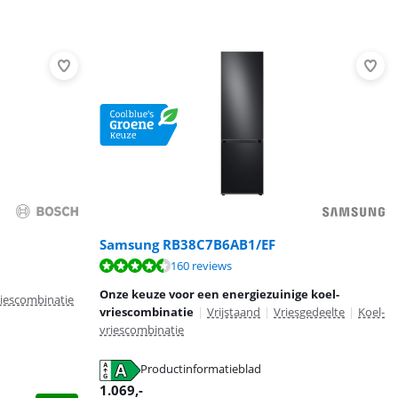
Samsung RB38C7B6AB1/EF
160 reviews
Onze keuze voor een energiezuinige koel-
riescombinatie
vriescombinatie
|
Vrijstaand
|
Vriesgedeelte
|
Koel-
vriescombinatie
Productinformatieblad
1.069
,-