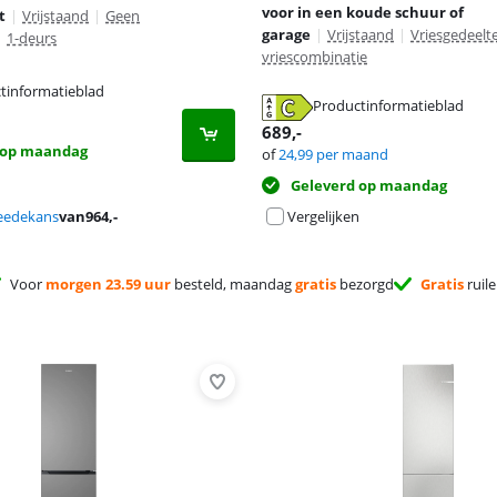
voor in een koude schuur of
t
|
Vrijstaand
|
Geen
garage
|
Vrijstaand
|
Vriesgedeelt
|
1-deurs
vriescombinatie
tinformatieblad
 tabblad
Productinformatieblad
 tabblad
 tabblad
689
,-
 op maandag
of
24,99
per maand
Geleverd op maandag
eedekans
van
964
,-
Vergelijken
Voor
morgen 23.59 uur
besteld, maandag
gratis
bezorgd
Gratis
ruil