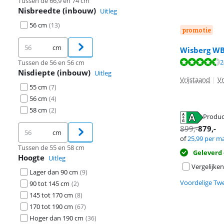
Tussen de 66,9 en 74 cm
Nisbreedte (inbouw)
Uitleg
56 cm
(
13
)
promotie
cm
Wisberg W
Beoordeling is 
Beoordeling is 
Beoordeling is 
2
Tussen de 56 en 56 cm
Nisdiepte (inbouw)
Uitleg
Vrijstaand
|
Vr
55 cm
(
7
)
56 cm
(
4
)
58 cm
(
2
)
Produc
opent in nieuw
opent in nieuw
899
,-
879
,-
cm
opent in nieuw
of
25,99
per m
Tussen de 55 en 58 cm
Geleverd
Hoogte
Uitleg
Vergelijken
Lager dan 90 cm
(
9
)
Voordelige Tw
90 tot 145 cm
(
2
)
145 tot 170 cm
(
8
)
170 tot 190 cm
(
67
)
Hoger dan 190 cm
(
36
)