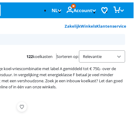
NL
Account
Zakelijk
Winkels
Klantenservice
122
koelkasten
Sorteren op
:
ge koel-vriescombinatie met label A gemiddeld tot € 750,- over de
sduur. In vergelijking met energieklasse F betaal je veel minder
st met een vershoudzone. Zoek je een inbouw koelkast? Let dan goed
ine of in één van onze winkels.
Advertentie