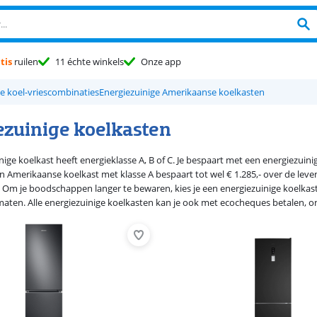
tis
ruilen
11 échte winkels
Onze app
ge koel-vriescombinaties
Energiezuinige Amerikaanse koelkasten
ezuinige koelkasten
nige koelkast heeft energieklasse A, B of C. Je bespaart met een energiezuini
n Amerikaanse koelkast met klasse A bespaart tot wel € 1.285,- over de leven
 Om je boodschappen langer te bewaren, kies je een energiezuinige koelka
ten. Alle energiezuinige koelkasten kan je ook met ecocheques betalen, onl