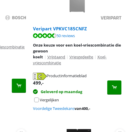
Veripart VPKVC185CNFZ
50 reviews
Onze keuze voor een koel-vriescombinatie die
riescombinatie
gewoon
koelt
|
Vrijstaand
|
Vriesgedeelte
|
Koel-
vriescombinatie
Productinformatieblad
499
,-
Geleverd op maandag
Vergelijken
Voordelige Tweedekans
van
400
,-