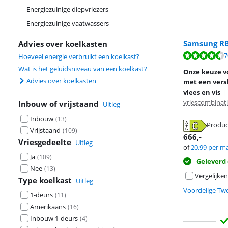
Energiezuinige diepvriezers
Energiezuinige vaatwassers
Samsung R
Advies over koelkasten
Beoordeling is 
7
Hoeveel energie verbruikt een koelkast?
Beoordeling is 
Wat is het geluidsniveau van een koelkast?
Onze keuze v
Advies over koelkasten
met een vers
vlees en vis
|
vriescombinat
Inbouw of vrijstaand
Uitleg
Inbouw
(
13
)
opent in nieuw
Produc
Vrijstaand
(
109
)
opent in nieuw
666
,-
Vriesgedeelte
Uitleg
of
20,99
per m
Ja
(
109
)
Geleverd
Nee
(
13
)
Vergelijken
Type koelkast
Uitleg
Voordelige Tw
1-deurs
(
11
)
Amerikaans
(
16
)
Inbouw 1-deurs
(
4
)