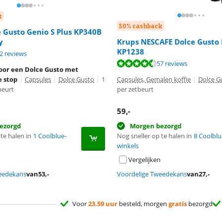
k
50% cashback
 Gusto Genio S Plus KP340B
y
Krups NESCAFE Dolce Gusto
KP1238
8,1 van de 10, gebaseerd op 22 reviews.
2 reviews
8,6 van de 10, gebaseerd op 57 reviews.
57 reviews
oor een Dolce Gusto met
 stop
|
Capsules
|
Dolce Gusto
|
1
Capsules, Gemalen koffie
|
Dolce G
beurt
per zetbeurt
59
,-
ezorgd
Morgen bezorgd
te halen in
1 Coolblue-
Nog sneller op te halen in
8 Coolblu
winkels
Vergelijken
eedekans
van
53
,-
Voordelige Tweedekans
van
27
,-
Voor
23.59 uur
besteld, morgen
gratis
bezorgd