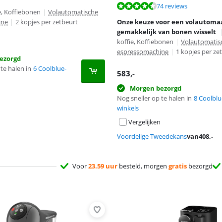
9,2 van de 10, gebaseerd op 74 reviews.
74 reviews
e, Koffiebonen
|
Volautomatische
8,9 van de 10, gebaseerd op 6 reviews.
ine
|
2 kopjes per zetbeurt
Onze keuze voor een volautomaa
gemakkelijk van bonen wisselt
koffie, Koffiebonen
|
Volautomatis
espressomachine
|
1 kopjes per ze
ezorgd
te halen in
6 Coolblue-
583
,-
Morgen bezorgd
Nog sneller op te halen in
8 Coolblu
winkels
Vergelijken
Voordelige Tweedekans
van
408
,-
Voor
23.59 uur
besteld, morgen
gratis
bezorgd