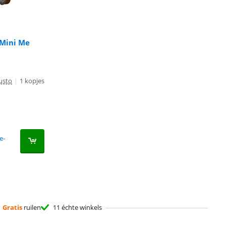
 Mini Me
usto
|
1 kopjes
e-
Gratis
ruilen
11 échte winkels