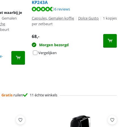
KP243A
6 reviews
t waarbij je
|
Gemalen
Capsules, Gemalen koffie
|
Dolce Gusto
|
1 kopjes
che
per zetbeurt
tbeurt
68
,-
Morgen bezorgd
Vergelijken
e-
Gratis
ruilen
11 échte winkels