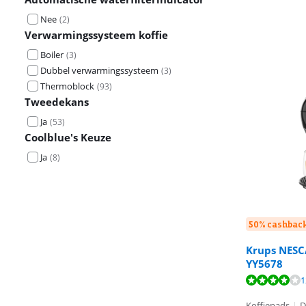
Nee
(
2
)
Verwarmingssysteem koffie
Boiler
(
3
)
Dubbel verwarmingssysteem
(
3
)
Thermoblock
(
93
)
Tweedekans
Ja
(
53
)
Coolblue's Keuze
Ja
(
8
)
50% cashbac
Krups NESC
YY5678
Beoordeling is 
Beoordeling is 
Beoordeling is 
1
Koffiepads
|
D