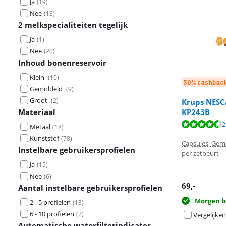
Ja
(
19
)
Nee
(
13
)
2 melkspecialiteiten tegelijk
Ja
(
1
)
Nee
(
20
)
Inhoud bonenreservoir
Klein
(
10
)
50% cashbac
Gemiddeld
(
9
)
Groot
(
2
)
Krups NESC
KP243B
Materiaal
Beoordeling is 
Beoordeling is 
Beoordeling is 
2
Metaal
(
18
)
Kunststof
(
78
)
Capsules, Gema
Instelbare gebruikersprofielen
per zetbeurt
Ja
(
15
)
Nee
(
6
)
69
,-
Aantal instelbare gebruikersprofielen
Morgen b
2 - 5 profielen
(
13
)
6 - 10 profielen
(
2
)
Vergelijken
Automatische waterfilterindicator