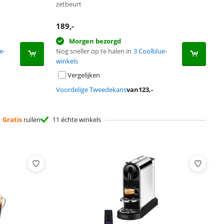
zetbeurt
189
,-
Morgen bezorgd
e-
Nog sneller op te halen in
3 Coolblue-
winkels
Vergelijken
Voordelige Tweedekans
van
123
,-
Gratis
ruilen
11 échte winkels