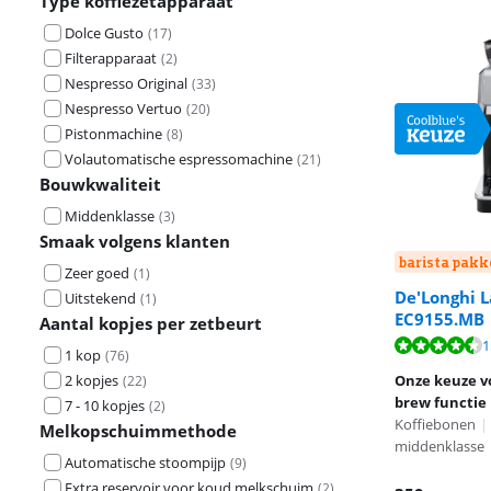
Type koffiezetapparaat
Dolce Gusto
(
17
)
Filterapparaat
(
2
)
Nespresso Original
(
33
)
Nespresso Vertuo
(
20
)
Pistonmachine
(
8
)
Volautomatische espressomachine
(
21
)
Bouwkwaliteit
Middenklasse
(
3
)
Smaak volgens klanten
barista pakk
Zeer goed
(
1
)
De'Longhi L
Uitstekend
(
1
)
EC9155.MB
Aantal kopjes per zetbeurt
Beoordeling is
Beoordeling is 
Beoordeling is 
1
1 kop
(
76
)
2 kopjes
Onze keuze v
(
22
)
brew functie
7 - 10 kopjes
(
2
)
Koffiebonen
|
Melkopschuimmethode
middenklasse
Automatische stoompijp
(
9
)
Extra reservoir voor koud melkschuim
(
2
)