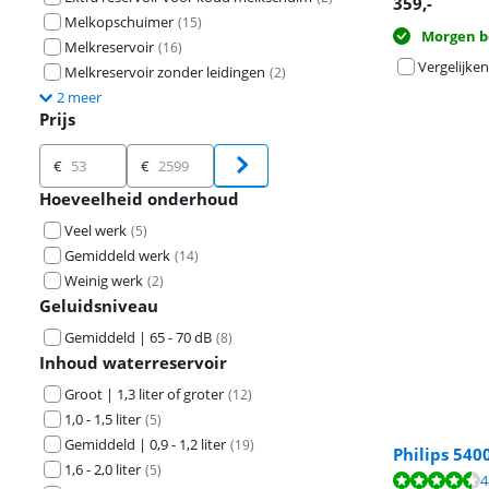
359
,-
Melkopschuimer
(
15
)
Morgen b
Melkreservoir
(
16
)
Vergelijken
Melkreservoir zonder leidingen
(
2
)
2 meer
Prijs
Prijs
€
€
Hoeveelheid onderhoud
Veel werk
(
5
)
Gemiddeld werk
(
14
)
Weinig werk
(
2
)
Geluidsniveau
Gemiddeld | 65 - 70 dB
(
8
)
Inhoud waterreservoir
Groot | 1,3 liter of groter
(
12
)
1,0 - 1,5 liter
(
5
)
Gemiddeld | 0,9 - 1,2 liter
(
19
)
Philips 540
1,6 - 2,0 liter
(
5
)
Beoordeling is 
4