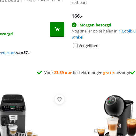
zetbeurt
166
,-
Morgen bezorgd
Nog sneller op te halen in
1 Coolblu
ezorgd
winkel
Vergelijken
eedekans
van
57
,-
Voor
23.59 uur
besteld, morgen
gratis
bezorgd