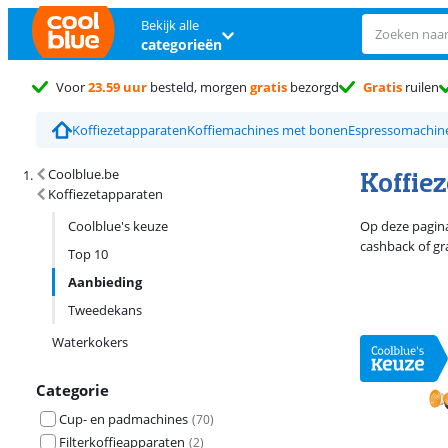
Bekijk alle
categorieën
Voor
23.59 uur
besteld, morgen
gratis
bezorgd
Gratis
ruilen
Koffiezetapparaten
Koffiemachines met bonen
Espressomachin
Zoekresultaten en sortering
Koffie
Coolblue.be
Koffiezetapparaten
Coolblue's keuze
Op deze pagina
cashback of gra
Top 10
Aanbieding
Tweedekans
Waterkokers
Categorie
Cup- en padmachines
(
70
)
Filterkoffieapparaten
(
2
)