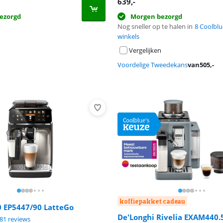
639
,-
ezorgd
Morgen bezorgd
Nog sneller op te halen in
8 Coolblu
winkels
Vergelijken
Voordelige Tweedekans
van
505
,-
koffiepakket cadeau
0 EP5447/90 LatteGo
De'Longhi Rivelia EXAM440.
8,8 van de 10, gebaseerd op 481 reviews.
81 reviews