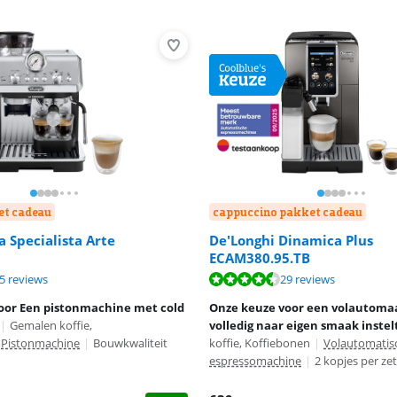
et cadeau
cappuccino pakket cadeau
a Specialista Arte
De'Longhi Dinamica Plus
ECAM380.95.TB
 8,5 van de 10, gebaseerd op 2052 reviews.
8,6 van de 10, gebaseerd op 15 reviews.
8,5 van de 10, gebaseerd op 29 reviews.
5 reviews
29 reviews
oor Een pistonmachine met cold
Onze keuze voor een volautomaa
|
Gemalen koffie,
volledig naar eigen smaak instel
Pistonmachine
|
Bouwkwaliteit
koffie, Koffiebonen
|
Volautomatis
espressomachine
|
2 kopjes per ze