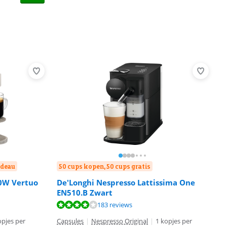
adeau
50 cups kopen, 50 cups gratis
0W Vertuo
De'Longhi Nespresso Lattissima One
EN510.B Zwart
183 reviews
opjes per
Capsules
|
Nespresso Original
|
1 kopjes per