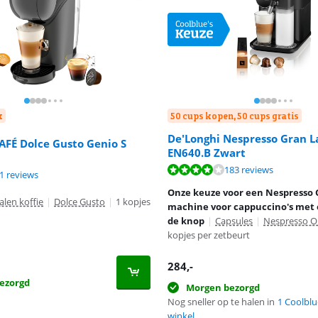
k
50 cups kopen, 50 cups gratis
De'Longhi Nespresso Gran L
AFÉ Dolce Gusto Genio S
EN640.B Zwart
8,4 van de 10, gebaseerd op 183 reviews.
8,8 van de 10, gebaseerd op 363 reviews.
183 reviews
9,0 van de 10, gebaseerd op 21 reviews.
1 reviews
Onze keuze voor een Nespresso 
len koffie
|
Dolce Gusto
|
1 kopjes
machine voor cappuccino's met 
de knop
|
Capsules
|
Nespresso Or
kopjes per zetbeurt
284
,-
ezorgd
Morgen bezorgd
Nog sneller op te halen in
1 Coolblu
winkel