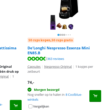
50 cups kopen, 50 cups gratis
attissima
De'Longhi Nespresso Essenza Mini
EN85.B
363 reviews
Original
Capsules
|
Nespresso Original
|
1 kopjes per
één druk op
zetbeurt
iginal
|
1
74
,-
Morgen bezorgd
Nog sneller op te halen in
8 Coolblue-
winkels
e-
Vergelijken