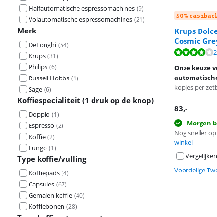
Halfautomatische espressomachines
(
9
)
50% cashbac
Volautomatische espressomachines
(
21
)
Merk
Krups Dolce
Cosmic Gre
DeLonghi
(
54
)
Beoordeling is 
2
Krups
(
31
)
Beoordeling is 
Philips
(
6
)
Onze keuze v
automatische
Russell Hobbs
(
1
)
kopjes per zet
Sage
(
6
)
Koffiespecialiteit (1 druk op de knop)
83
,-
Doppio
(
1
)
Morgen b
Espresso
(
2
)
Nog sneller op 
Koffie
(
2
)
winkel
Lungo
(
1
)
Vergelijken
Type koffie/vulling
Voordelige Tw
Koffiepads
(
4
)
Capsules
(
67
)
Gemalen koffie
(
40
)
Koffiebonen
(
28
)