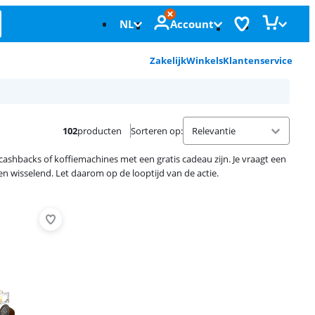
NL
Account
Zakelijk
Winkels
Klantenservice
102
producten
Sorteren op
:
cashbacks of koffiemachines met een gratis cadeau zijn. Je vraagt een
 en wisselend. Let daarom op de looptijd van de actie.
Advertentie