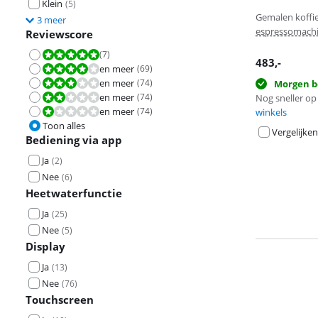
Klein
(
5
)
Beoordeling is 
Gemalen koffi
3 meer
Beoordeling is 
espressomach
Reviewscore
(
7
)
Beoordeling is 10 van de 10.
483
,-
en meer
(
69
)
Beoordeling is 8,0 van de 10.
en meer
(
74
)
Beoordeling is 6,0 van de 10.
Morgen b
en meer
(
74
)
Beoordeling is 4,0 van de 10.
Nog sneller op 
en meer
(
74
)
Beoordeling is 2,0 van de 10.
winkels
Toon alles
Vergelijken
Bediening via app
Ja
(
2
)
Nee
(
6
)
Heetwaterfunctie
Ja
(
25
)
Nee
(
5
)
Display
Ja
(
13
)
Nee
(
76
)
Touchscreen