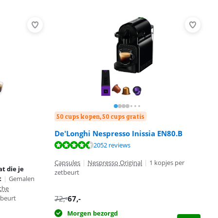
50 cups kopen, 50 cups gratis
De'Longhi Nespresso Inissia EN80.B
2052 reviews
Capsules
|
Nespresso Original
|
1 kopjes per
t die je
zetbeurt
t
|
Gemalen
che
72
,-
67
,-
tbeurt
Morgen bezorgd