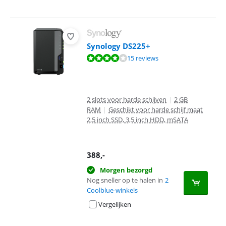
Synology DS225+
Beoordeling is 8,3 van de 10, gebaseerd op 15 reviews.
15 reviews
2 slots voor harde schijven
|
2 GB
RAM
|
Geschikt voor harde schijf maat
2,5 inch SSD, 3,5 inch HDD, mSATA
388
,-
Morgen bezorgd
Nog sneller op te halen in
2
Coolblue-winkels
Vergelijken