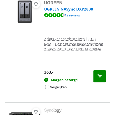
UGREEN NASync DXP2800
Beoordeling is 9,1 van de 10, gebaseerd op 12 reviews.
12 reviews
2 slots voor harde schijven
|
8 GB
RAM
|
Geschikt voor harde schijf maat
2,5 inch SSD, 3,5 inch HDD, M.2 NVMe
363
,-
Morgen bezorgd
Vergelijken