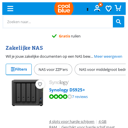
Gratis
ruilen
Zakelijke NAS
Wil je jouw zakelijke documenten op een NAS bewaren? Een NAS voor zakelijk gebruik heeft minimaal 2 bays, dus plek voor 2 harde schijven of meer. Hierdoor heb je de mogelijkheid data in RAID op te slaan, waardoor het veiliger is opgeslagen. Een NAS met 2 bays raden wij aan voor zelfstandige ondernemers die alleen werken. Kies voor 3 of 4 bays en 1 of 2 GB RAM geheugen wanneer je de NAS op een klein kantoor tot 15 mensen gebruikt. Voor een middelgroot bedrijf, van 15 tot 30 personen, raden wij een NAS met 4 tot 8 bays en 4 GB RAM geheugen aan. Voor het grotere werk op grotere kantoren kies je voor meer dan 8 bays en voor minimaal 8 GB RAM of uitbreidbaar intern geheugen.
Meer weergeven
Filters
NAS voor ZZP'ers
NAS voor middelgroot bedrij
Synology DS925+
Beoordeling is 8,1 van de 10, gebaseerd op 7 reviews.
7 reviews
4 slots voor harde schijven
|
4 GB
RAM
|
Geschikt voor harde schijf maat