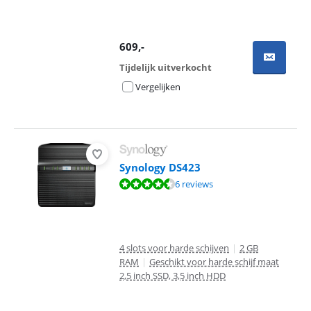
609
,-
Tijdelijk uitverkocht
Vergelijken
Synology DS423
Beoordeling is 9,4 van de 10, gebaseerd op 6 reviews.
6 reviews
4 slots voor harde schijven
|
2 GB
RAM
|
Geschikt voor harde schijf maat
2,5 inch SSD, 3,5 inch HDD