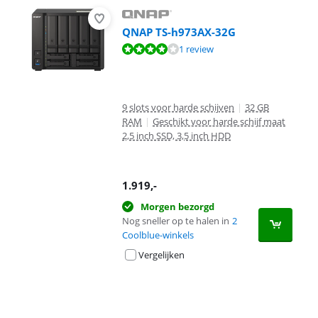
QNAP TS-h973AX-32G
Beoordeling is 8,0 van de 10, gebaseerd op 1 review.
1 review
9 slots voor harde schijven
|
32 GB
RAM
|
Geschikt voor harde schijf maat
2,5 inch SSD, 3,5 inch HDD
1.919
,-
Morgen bezorgd
Nog sneller op te halen in
2
Coolblue-winkels
Vergelijken
Advertentie