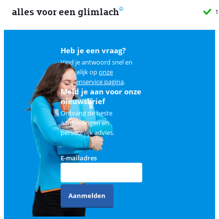
alles voor een glimlach
1
Heb je een vraag?
Vind je antwoord snel en
makkelijk op
onze
klantenservice pagina
.
Meld je aan voor onze
nieuwsbrief
Ontvang de beste
aanbiedingen en
persoonlijk advies.
E-mailadres
Aanmelden