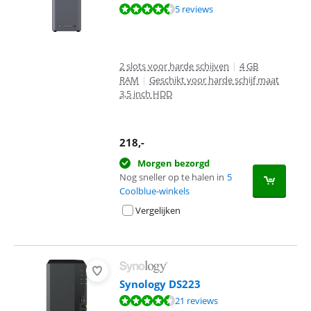
Beoordeling is 9,0 van de 10, gebaseerd op 5 reviews.
5 reviews
2 slots voor harde schijven
|
4 GB
RAM
|
Geschikt voor harde schijf maat
3,5 inch HDD
218
,-
Morgen bezorgd
Nog sneller op te halen in
5
Coolblue-winkels
Vergelijken
Synology DS223
Beoordeling is 8,7 van de 10, gebaseerd op 21 reviews.
21 reviews