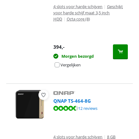
4 slots voor harde schijven
|
Geschikt
voor harde schijf maat 3,5 inch
HDD
|
Octa core (8)
394
,-
Morgen bezorgd
Vergelijken
QNAP TS-464-8G
Beoordeling is 8,9 van de 10, gebaseerd op 12 reviews.
12 reviews
4 slots voor harde schijven
|
8 GB