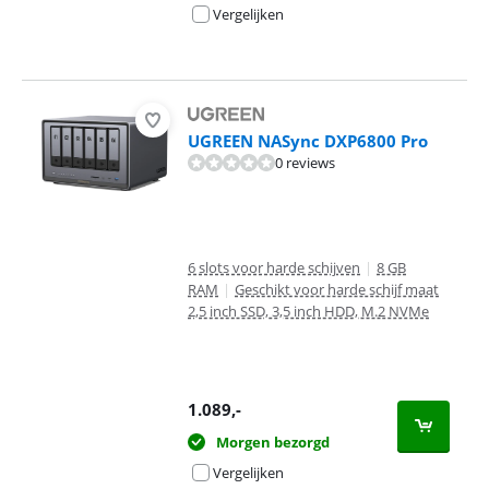
Vergelijken
UGREEN NASync DXP6800 Pro
0 reviews
6 slots voor harde schijven
|
8 GB
RAM
|
Geschikt voor harde schijf maat
2,5 inch SSD, 3,5 inch HDD, M.2 NVMe
1.089
,-
Morgen bezorgd
Vergelijken