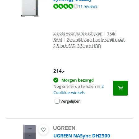
Beoordeling is 8,4 van de 10, gebaseerd op 11 reviews.
11 reviews
2 slots voor harde schijven
|
1 GB
RAM
|
Geschikt voor harde schijf maat
2,5 inch SSD, 3,5 inch HDD
214
,-
Morgen bezorgd
Nog sneller op te halen in
2
Coolblue-winkels
Vergelijken
UGREEN NASync DH2300