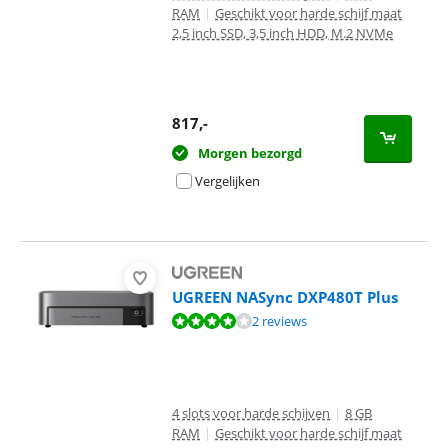
RAM
|
Geschikt voor harde schijf maat
2,5 inch SSD, 3,5 inch HDD, M.2 NVMe
817
,-
Morgen bezorgd
Vergelijken
UGREEN NASync DXP480T Plus
Beoordeling is 8,0 van de 10, gebaseerd op 2 reviews.
2 reviews
4 slots voor harde schijven
|
8 GB
RAM
|
Geschikt voor harde schijf maat