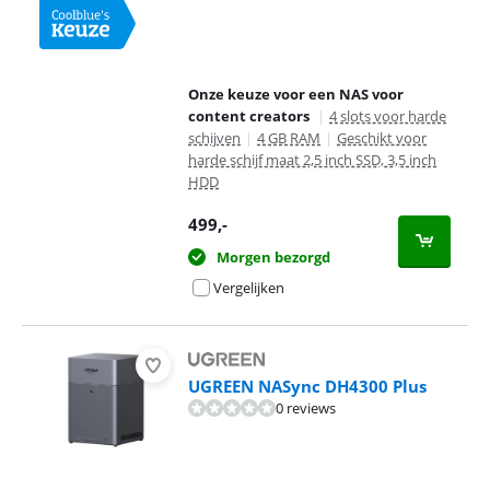
Onze keuze voor een NAS voor
content creators
|
4 slots voor harde
schijven
|
4 GB RAM
|
Geschikt voor
harde schijf maat 2,5 inch SSD, 3,5 inch
HDD
499
,-
Morgen bezorgd
Vergelijken
UGREEN NASync DH4300 Plus
0 reviews