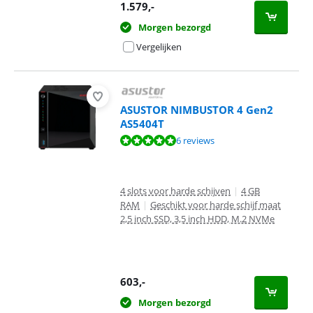
1.579
,-
Morgen bezorgd
Vergelijken
ASUSTOR NIMBUSTOR 4 Gen2
AS5404T
Beoordeling is 9,8 van de 10, gebaseerd op 6 reviews.
6 reviews
4 slots voor harde schijven
|
4 GB
RAM
|
Geschikt voor harde schijf maat
2,5 inch SSD, 3,5 inch HDD, M.2 NVMe
603
,-
Morgen bezorgd