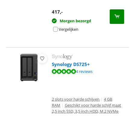
417
,-
Morgen bezorgd
Vergelijken
Synology DS725+
Beoordeling is 9,7 van de 10, gebaseerd op 4 reviews.
4 reviews
2 slots voor harde schijven
|
4 GB
RAM
|
Geschikt voor harde schijf maat
2,5 inch SSD, 3,5 inch HDD, M.2 NVMe