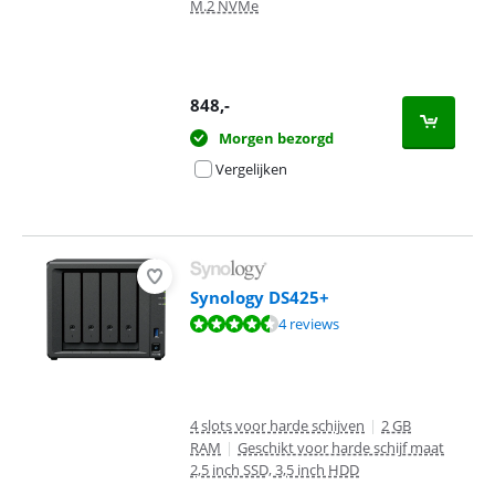
M.2 NVMe
848
,-
Morgen bezorgd
Vergelijken
Synology DS425+
Beoordeling is 9,4 van de 10, gebaseerd op 4 reviews.
4 reviews
4 slots voor harde schijven
|
2 GB
RAM
|
Geschikt voor harde schijf maat
2,5 inch SSD, 3,5 inch HDD