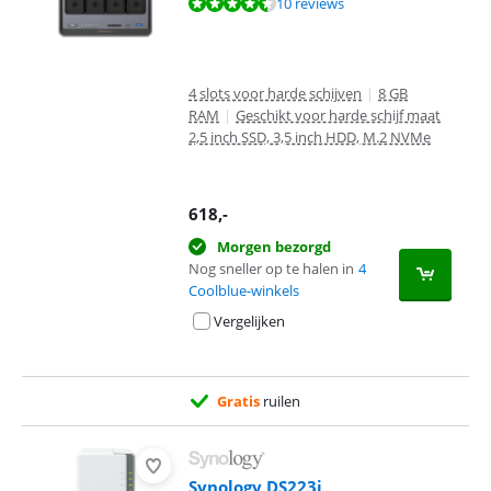
Beoordeling is 8,8 van de 10, gebaseerd op 10 reviews.
10 reviews
4 slots voor harde schijven
|
8 GB
RAM
|
Geschikt voor harde schijf maat
2,5 inch SSD, 3,5 inch HDD, M.2 NVMe
618
,-
Morgen bezorgd
Nog sneller op te halen in
4
Coolblue-winkels
Vergelijken
Gratis
ruilen
Synology DS223j