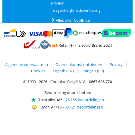
Privacy
Toegankelijkheidsverklaring
Alles over Coolblue
Betalen met MasterCard en Visa via ClickToPay
Betalen met Ecocheques
Betalen met Bancontact
Betalen met ApplePay
Webshop Trustmar
Betalen met PayPal
Best
Retail Hi-Fi Electro Brand 2024
Trustprofile van Coolblue
Verzending en bezorging met bPost
Algemene voorwaarden
Overeenkomst ontbinden
Privacy
Cookies
English (EN)
Français (FR)
© 1999 - 2026 - Coolblue België N.V. - 0867.686.774
Beoordeling door klanten:
Trustpilot 4/5
-
75.155 beoordelingen
Kiyoh 9.1/10
-
68.721 beoordelingen