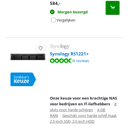
584
,-
Morgen bezorgd
Vergelijken
Synology RS1221+
Beoordeling is 8,6 van de 10, gebaseerd op 6 reviews.
6 reviews
Onze keuze voor een krachtige NAS
voor bedrijven en IT-liefhebbers
|
8
slots voor harde schijven
|
4 GB
RAM
|
Geschikt voor harde schijf maat
2,5 inch SSD, 3,5 inch HDD