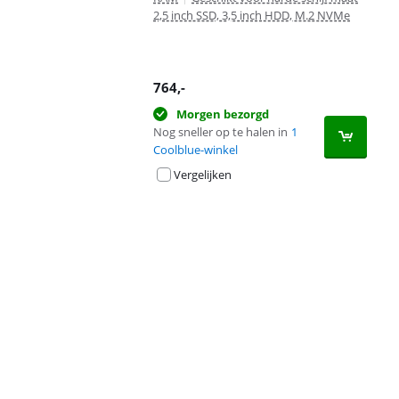
2,5 inch SSD, 3,5 inch HDD, M.2 NVMe
764
,-
Morgen bezorgd
Nog sneller op te halen in
1
Coolblue-winkel
Vergelijken
Advertentie