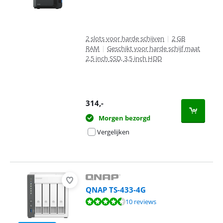
2 slots voor harde schijven
|
2 GB
RAM
|
Geschikt voor harde schijf maat
2,5 inch SSD, 3,5 inch HDD
314
,-
Morgen bezorgd
Vergelijken
QNAP TS-433-4G
Beoordeling is 8,6 van de 10, gebaseerd op 10 reviews.
10 reviews