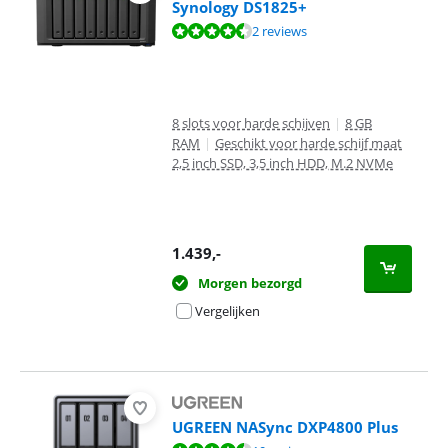
Synology DS1825+
Beoordeling is 9,0 van de 10, gebaseerd op 2 reviews.
2 reviews
8 slots voor harde schijven
|
8 GB
RAM
|
Geschikt voor harde schijf maat
2,5 inch SSD, 3,5 inch HDD, M.2 NVMe
1.439
,-
Morgen bezorgd
Vergelijken
UGREEN NASync DXP4800 Plus