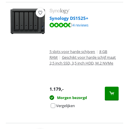
Synology DS1525+
Beoordeling is 9,3 van de 10, gebaseerd op 4 reviews.
4 reviews
5 slots voor harde schijven
|
8 GB
RAM
|
Geschikt voor harde schijf maat
2,5 inch SSD, 3,5 inch HDD, M.2 NVMe
1.179
,-
Morgen bezorgd
Vergelijken