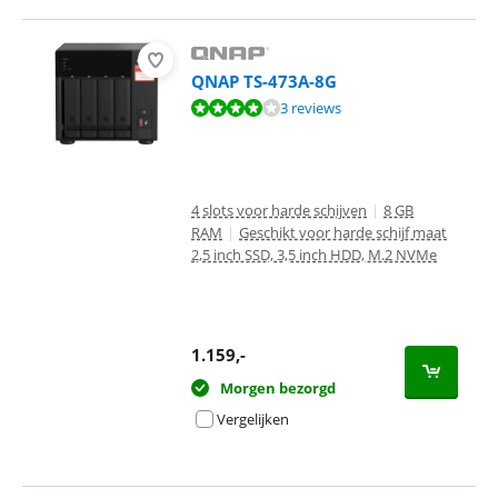
QNAP TS-473A-8G
Beoordeling is 7,9 van de 10, gebaseerd op 3 reviews.
3 reviews
4 slots voor harde schijven
|
8 GB
RAM
|
Geschikt voor harde schijf maat
2,5 inch SSD, 3,5 inch HDD, M.2 NVMe
1.159
,-
Morgen bezorgd
Vergelijken