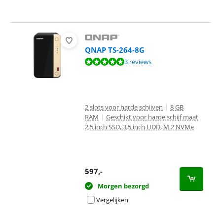
QNAP TS-264-8G
Beoordeling is 9,5 van de 10, gebaseerd op 3 reviews.
3 reviews
2 slots voor harde schijven
|
8 GB
RAM
|
Geschikt voor harde schijf maat
2,5 inch SSD, 3,5 inch HDD, M.2 NVMe
597
,-
Morgen bezorgd
Vergelijken