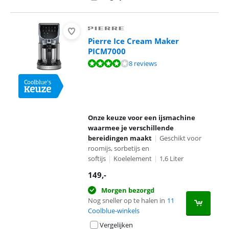
Pierre Ice Cream Maker
PICM7000
Beoordeling is 8,1 van de 10, gebaseerd op 8 reviews.
8 reviews
Onze keuze voor een ijsmachine
waarmee je verschillende
bereidingen maakt
|
Geschikt voor
roomijs, sorbetijs en
softijs
|
Koelelement
|
1,6 Liter
149
,-
Morgen bezorgd
Nog sneller op te halen in
11
Coolblue-winkels
Vergelijken