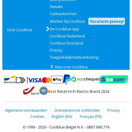
Nieuws
Cadeaubonnen
Werken bij Coolblue
Vacatures genoeg!
De Coolblue-App
Over Coolblue
Coolblue Nederland
Coolblue Duitsland
Privacy
Toegankelijkheidsverklaring
Alles over Coolblue
Betalen met MasterCard en Visa via ClickToPay
Betalen met Ecocheques
Betalen met Bancontact
Betalen met ApplePay
Webshop Trustmar
Betalen met PayPal
Best
Retail Hi-Fi Electro Brand 2024
Trustprofile van Coolblue
Verzending en bezorging met bPost
Algemene voorwaarden
Overeenkomst ontbinden
Privacy
Cookies
English (EN)
Français (FR)
© 1999 - 2026 - Coolblue België N.V. - 0867.686.774