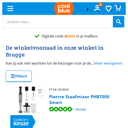
Digitale code
direct
in je mailbox
De winkelvoorraad in onze winkel in
Brugge
Kan jij ook niet wachten tot de bezorger voor je deur staat? Kom je bestelling dan gewoon ophalen in Brugge. Ons magazijn ligt er vol producten die je dezelfde dag nog in huis kan hebben. Als een product al op voorraad is, dan kan je het vandaag nog ophalen. Anders reserveer je het tijdens het bestellen en ligt het vanaf morgen voor je klaar. Op deze pagina vind je daarom alle producten die nu op voorraad zijn in het winkelmagazijn in Brugge.
Meer weergeven
Filters
Pierrre Staafmixer PHB7000
Smart
Beoordeling is 9,5 van de 10, gebaseerd op 1 review.
1 review