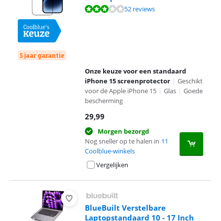
Beoordeling is 6,1 van de 10, gebaseerd op 52 reviews.
52 reviews
5 jaar garantie
Onze keuze voor een standaard
iPhone 15 screenprotector
|
Geschikt
voor de Apple iPhone 15
|
Glas
|
Goede
bescherming
29,99
Morgen bezorgd
Nog sneller op te halen in
11
Coolblue-winkels
Vergelijken
BlueBuilt Verstelbare
Laptopstandaard 10 - 17 Inch