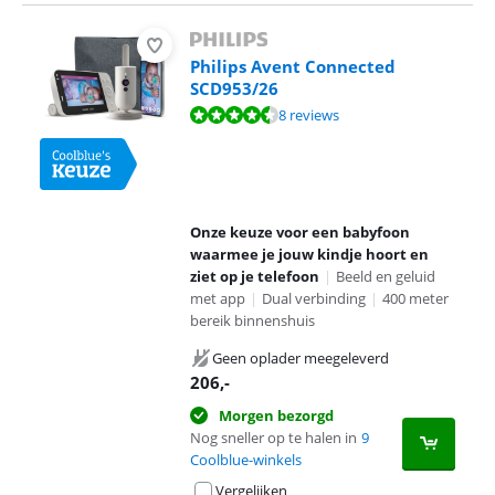
Philips Avent Connected
SCD953/26
Beoordeling is 8,7 van de 10, gebaseerd op 8 reviews.
8 reviews
Onze keuze voor een babyfoon
waarmee je jouw kindje hoort en
ziet op je telefoon
|
Beeld en geluid
met app
|
Dual verbinding
|
400 meter
bereik binnenshuis
Geen oplader meegeleverd
206
,-
Morgen bezorgd
Nog sneller op te halen in
9
Coolblue-winkels
Vergelijken