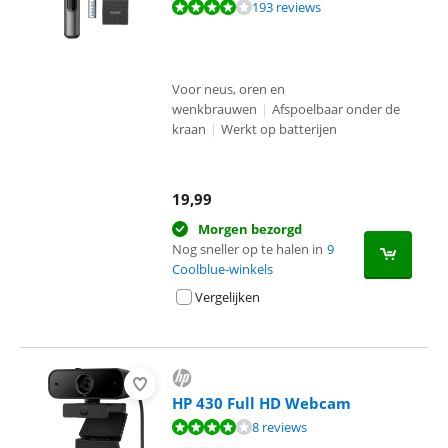
Beoordeling is 8,1 van de 10, gebaseerd op 193 reviews.
193 reviews
Voor neus, oren en
wenkbrauwen
|
Afspoelbaar onder de
kraan
|
Werkt op batterijen
19,99
Morgen bezorgd
Nog sneller op te halen in
9
Coolblue-winkels
Vergelijken
HP 430 Full HD Webcam
Beoordeling is 8,4 van de 10, gebaseerd op 8 reviews.
8 reviews