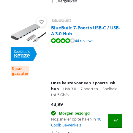
Vergelijken
BlueBuilt 7-Poorts USB-C / USB-
A 3.0 Hub
Beoordeling is 8,4 van de 10, gebaseerd op 44 reviews.
44 reviews
5 jaar
garantie
Onze keuze voor een 7 poorts usb
hub
|
Usb 3.0
|
7 poorten
|
Snelheid
tot 5 Gb/s
43,99
Morgen bezorgd
Nog sneller op te halen in
10
Coolblue-winkels