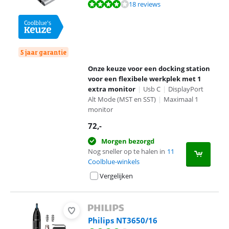
Beoordeling is 7,6 van de 10, gebaseerd op 18 reviews.
18 reviews
5 jaar garantie
Onze keuze voor een docking station
voor een flexibele werkplek met 1
extra monitor
|
Usb C
|
DisplayPort
Alt Mode (MST en SST)
|
Maximaal 1
monitor
72
,-
Morgen bezorgd
Nog sneller op te halen in
11
Coolblue-winkels
Vergelijken
Philips NT3650/16