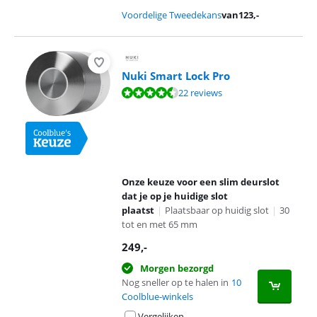
Voordelige Tweedekans
van
123
,-
Nuki Smart Lock Pro
Beoordeling is 8,9 van de 10, gebaseerd op 22 reviews.
22 reviews
Onze keuze voor een slim deurslot
dat je op je huidige slot
plaatst
|
Plaatsbaar op huidig slot
|
30
tot en met 65 mm
249
,-
Morgen bezorgd
Nog sneller op te halen in
10
Coolblue-winkels
Vergelijken