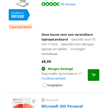
Beoordeling is 8,7 van de 10, gebaseerd op 58 reviews.
58 reviews
5 jaar garantie
Onze keuze voor een verstelbare
laptopstandaard
|
Geschikt voor 10
t/m 17 inch
|
Geschikt voor alle type
laptops en tablets
|
In hoogte
verstelbaar
48,99
Morgen bezorgd
Nog sneller op te halen in
11
Coolblue-winkels
Vergelijken
Microsoft 365 Personal