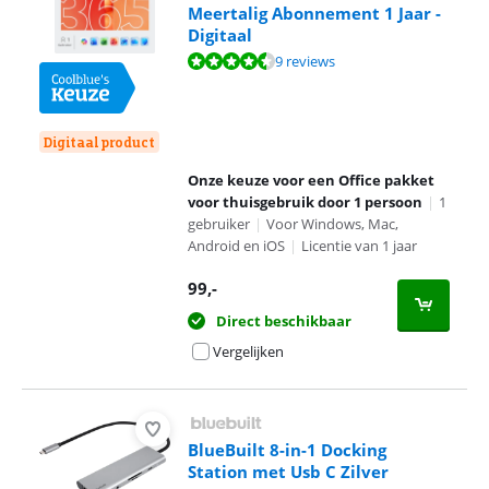
Meertalig Abonnement 1 Jaar -
Digitaal
Beoordeling is 9,1 van de 10, gebaseerd op 9 reviews.
9 reviews
Digitaal product
Onze keuze voor een Office pakket
voor thuisgebruik door 1 persoon
|
1
gebruiker
|
Voor Windows, Mac,
Android en iOS
|
Licentie van 1 jaar
99
,-
Direct beschikbaar
Vergelijken
BlueBuilt 8-in-1 Docking
Station met Usb C Zilver