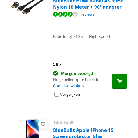
BlueBuilt HDMI Kabel 4K 60Hz
Nylon 10 Meter + 90° adapter
Beoordeling is 8,0 van de 10, gebaseerd op 4 reviews.
4 reviews
Kabellengte 10 m
|
High Speed
58
,-
Morgen bezorgd
Nog sneller op te halen in
11
Coolblue-winkels
Vergelijken
BlueBuilt Apple iPhone 15
Screenprotector Glas