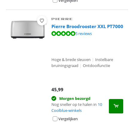
Vergelijken
Pierre Broodrooster XXL PT7000
Beoordeling is 9,5 van de 10, gebaseerd op 5 reviews.
5 reviews
Hoge & brede sleuven
|
Instelbare
bruiningsgraad
|
Ontdooifunctie
45,99
Morgen bezorgd
Nog sneller op te halen in
10
Coolblue-winkels
Vergelijken