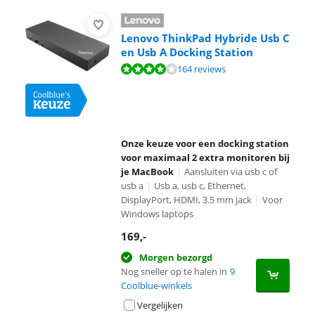
Lenovo ThinkPad Hybride Usb C
en Usb A Docking Station
Beoordeling is 8,0 van de 10, gebaseerd op 164 reviews.
164 reviews
Onze keuze voor een docking station
voor maximaal 2 extra monitoren bij
je MacBook
|
Aansluiten via usb c of
usb a
|
Usb a, usb c, Ethernet,
DisplayPort, HDMI, 3.5 mm jack
|
Voor
Windows laptops
169
,-
Morgen bezorgd
Nog sneller op te halen in
9
Coolblue-winkels
Vergelijken