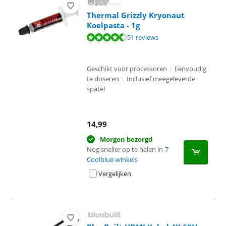
Thermal Grizzly Kryonaut
Koelpasta - 1g
Beoordeling is 8,8 van de 10, gebaseerd op 51 reviews.
51 reviews
Geschikt voor processoren
|
Eenvoudig
te doseren
|
Inclusief meegeleverde
spatel
14,99
Morgen bezorgd
Nog sneller op te halen in
7
Coolblue-winkels
Vergelijken