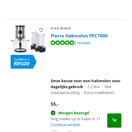
Pierre Hakmolen PFC7000
Beoordeling is 10 van de 10, gebaseerd op 2 reviews.
2 reviews
Onze keuze voor een hakmolen voor
dagelijks gebruik
|
1,2 liter
|
Met
maataanduiding
|
Extra maalbekers
55
,-
Morgen bezorgd
Nog sneller op te halen in
11
Coolblue-winkels