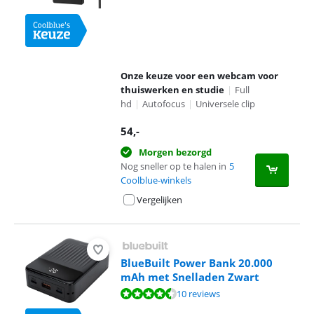
Onze keuze voor een webcam voor
thuiswerken en studie
|
Full
hd
|
Autofocus
|
Universele clip
54
,-
Morgen bezorgd
Nog sneller op te halen in
5
Coolblue-winkels
Vergelijken
BlueBuilt Power Bank 20.000
mAh met Snelladen Zwart
Beoordeling is 8,9 van de 10, gebaseerd op 10 reviews.
10 reviews