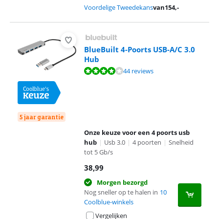
Voordelige Tweedekans
van
154
,-
BlueBuilt 4-Poorts USB-A/C 3.0
Hub
Beoordeling is 8,4 van de 10, gebaseerd op 44 reviews.
44 reviews
5 jaar garantie
Onze keuze voor een 4 poorts usb
hub
|
Usb 3.0
|
4 poorten
|
Snelheid
tot 5 Gb/s
38,99
Morgen bezorgd
Nog sneller op te halen in
10
Coolblue-winkels
Vergelijken