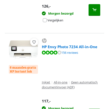
126
,-
Morgen bezorgd
Vergelijken
HP Envy Photo 7234 All-in-One
Beoordeling is 8,3 van de 10, gebaseerd op 156 reviews.
156 reviews
6 maanden gratis
HP Instant Ink
Inkjet
|
All-in-one
|
Geen automatisch
documentinvoer (ADF)
117
,-
Morgen bezorgd