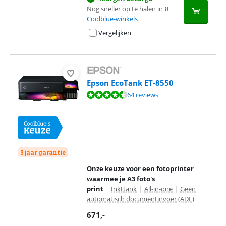
Nog sneller op te halen in
8
Coolblue-winkels
Vergelijken
Epson EcoTank ET-8550
Beoordeling is 8,9 van de 10, gebaseerd op 64 reviews.
64 reviews
3 jaar garantie
Onze keuze voor een fotoprinter
waarmee je A3 foto's
print
|
Inkttank
|
All-in-one
|
Geen
automatisch documentinvoer (ADF)
671
,-