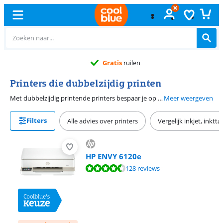
Gratis
ruilen
Printers die dubbelzijdig printen
Met dubbelzijdig printende printers bespaar je op je papier. Naast goedkoop printen zorgt dubbelzijdig afdrukken ook voor een minder grote stapel papier en is het beter voor het milieu. Dit is vooral handig bij grote afdrukhoeveelheden, zoals op kantoor of bij het printen van grote verslagen. Met dubbelzijdig printen wordt bedoeld dat de printer automatisch dubbelzijdig afdrukt, waardoor je niet handmatig de vellen papier om hoeft te draaien.
Meer weergeven
Filters
Alle advies over printers
Vergelijk inkjet, inktt
HP ENVY 6120e
Beoordeling is 8,9 van de 10, gebaseerd op 128 reviews.
128 reviews