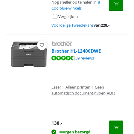
Nog sneller op te halen in
8
Coolblue-winkels
Vergelijken
Voordelige Tweedekans
van
228
,-
Brother HL-L2400DWE
Beoordeling is 8,9 van de 10, gebaseerd op 39 reviews.
39 reviews
Laser
|
Alléén printen
|
Geen
automatisch documentinvoer (ADF)
138
,-
Morgen bezorgd