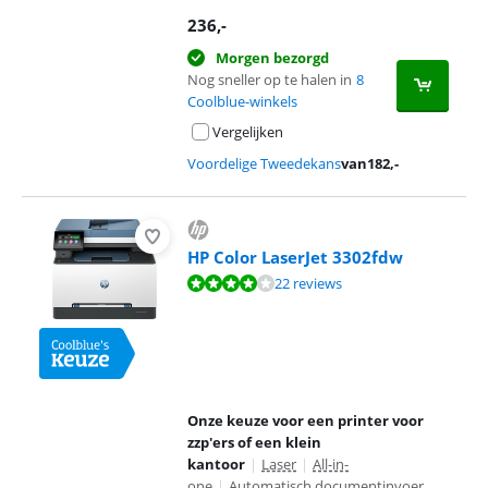
236
,-
Morgen bezorgd
Nog sneller op te halen in
8
Coolblue-winkels
Vergelijken
Voordelige Tweedekans
van
182
,-
HP Color LaserJet 3302fdw
Beoordeling is 8,3 van de 10, gebaseerd op 22 reviews.
22 reviews
Onze keuze voor een printer voor
zzp'ers of een klein
kantoor
|
Laser
|
All-in-
one
|
Automatisch documentinvoer