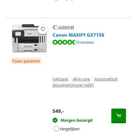
Canon MAXIFY GX7150
Beoordeling is 8,8 van de 10, gebaseerd op 9 reviews.
9 reviews
3 jaar garantie
Inkttank
|
All-in-one
|
Automatisch
documentinvoer (ADF)
549
,-
Morgen bezorgd
Vergelijken