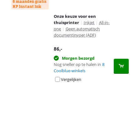
6 maanden gratis
HP Instant Ink
Onze keuze voor een
thuisprinter
|
Inkjet
|
All-in-
one
|
Geen automatisch
documentinvoer (ADF)
86
,-
Morgen bezorgd
Nog sneller op te halen in
8
Coolblue-winkels
Vergelijken
Advertentie