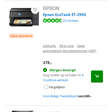
Epson EcoTank ET-2950
Beoordeling is 8,5 van de 10, gebaseerd op 23 reviews.
23 reviews
3 jaar garantie
Inkttank
|
All-in-one
|
Geen
automatisch documentinvoer (ADF)
278
,-
Morgen bezorgd
Nog sneller op te halen in
6
Coolblue-winkels
Vergelijken
Voordelige Tweedekans
van
249
,-