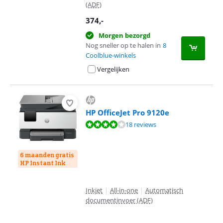
(ADF)
374
,-
Morgen bezorgd
Nog sneller op te halen in
8
Coolblue-winkels
Vergelijken
HP OfficeJet Pro 9120e
Beoordeling is 7,9 van de 10, gebaseerd op 18 reviews.
18 reviews
6 maanden gratis
HP Instant Ink
Inkjet
|
All-in-one
|
Automatisch
documentinvoer (ADF)