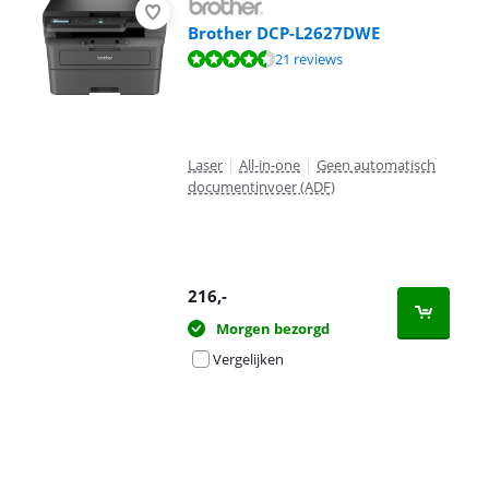
Brother DCP-L2627DWE
Beoordeling is 8,9 van de 10, gebaseerd op 21 reviews.
21 reviews
Laser
|
All-in-one
|
Geen automatisch
documentinvoer (ADF)
216
,-
Morgen bezorgd
Vergelijken
Advertentie