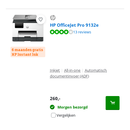
HP OfficeJet Pro 9132e
Beoordeling is 8,2 van de 10, gebaseerd op 13 reviews.
13 reviews
6 maanden gratis
HP Instant Ink
Inkjet
|
All-in-one
|
Automatisch
documentinvoer (ADF)
260
,-
Morgen bezorgd
Vergelijken