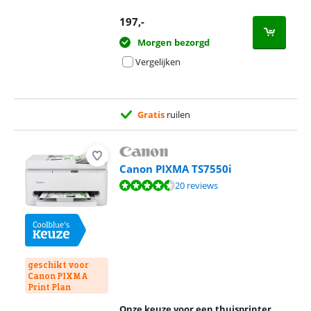
197
,-
Morgen bezorgd
Vergelijken
Gratis
ruilen
Canon PIXMA TS7550i
Beoordeling is 8,6 van de 10, gebaseerd op 20 reviews.
20 reviews
geschikt voor
Canon PIXMA
Print Plan
Onze keuze voor een thuisprinter