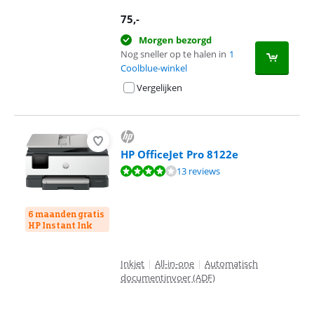
75
,-
Morgen bezorgd
Nog sneller op te halen in
1
Coolblue-winkel
Vergelijken
HP OfficeJet Pro 8122e
Beoordeling is 8,0 van de 10, gebaseerd op 13 reviews.
13 reviews
6 maanden gratis
HP Instant Ink
Inkjet
|
All-in-one
|
Automatisch
documentinvoer (ADF)