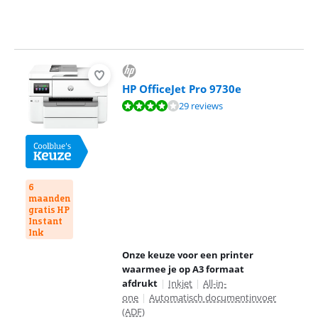
HP OfficeJet Pro 9730e
Beoordeling is 8,2 van de 10, gebaseerd op 29 reviews.
29 reviews
6
maanden
gratis HP
Instant
Ink
Onze keuze voor een printer
waarmee je op A3 formaat
afdrukt
|
Inkjet
|
All-in-
one
|
Automatisch documentinvoer
(ADF)