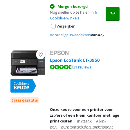
Morgen bezorgd
Nog sneller op te halen in
6
Coolblue-winkels
Vergelijken
Voordelige Tweedekans
van
47
,-
Epson EcoTank ET-3950
Beoordeling is 8,6 van de 10, gebaseerd op 31 reviews.
31 reviews
3 jaar garantie
Onze keuze voor een printer voor
zzp'ers of een klein kantoor met lage
printkosten
|
Inkttank
|
All-in-
one
|
Automatisch documentinvoer