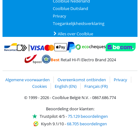
Coolblue Nederland
Coolblue Duitsland
Privacy
Toegankelijkheidsverklaring
Alles over Coolblue
Betalen met MasterCard en Visa via ClickToPay
Betalen met Ecocheques
Betalen met Bancontact
Betalen met ApplePay
Webshop Trustmar
Betalen met PayPal
Best
Retail Hi-Fi Electro Brand 2024
Trustprofile van Coolblue
Verzending en bezorging met bPost
Algemene voorwaarden
Overeenkomst ontbinden
Privacy
Cookies
English (EN)
Français (FR)
© 1999 - 2026 - Coolblue België N.V. - 0867.686.774
Beoordeling door klanten:
Trustpilot 4/5
-
75.129 beoordelingen
Kiyoh 9.1/10
-
68.705 beoordelingen