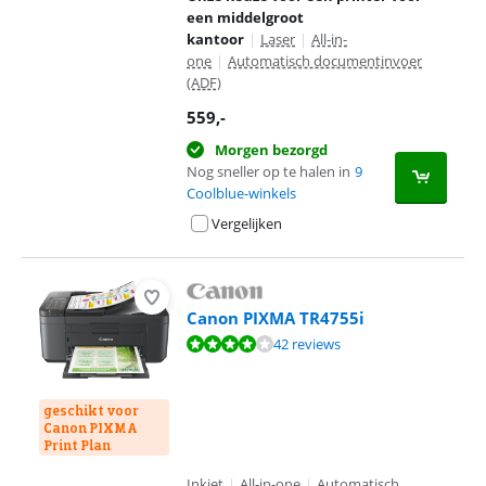
een middelgroot
kantoor
|
Laser
|
All-in-
one
|
Automatisch documentinvoer
(ADF)
559
,-
Morgen bezorgd
Nog sneller op te halen in
9
Coolblue-winkels
Vergelijken
Canon PIXMA TR4755i
Beoordeling is 8,1 van de 10, gebaseerd op 42 reviews.
42 reviews
geschikt voor
Canon PIXMA
Print Plan
Inkjet
|
All-in-one
|
Automatisch