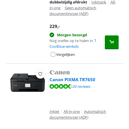
dubbelzijdig afdrukt
|
Inkttank
|
All-
in-one
|
Geen automatisch
documentinvoer (ADF)
229
,-
Morgen bezorgd
Nog sneller op te halen in
7
Coolblue-winkels
Vergelijken
Canon PIXMA TR7650
Beoordeling is 8,6 van de 10, gebaseerd op 20 reviews.
20 reviews
Inkjet
|
All-in-one
|
Automatisch
documentinvoer (ADF)