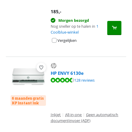
185
,-
Morgen bezorgd
Nog sneller op te halen in
1
Coolblue-winkel
Vergelijken
HP ENVY 6130e
Beoordeling is 8,9 van de 10, gebaseerd op 128 reviews.
128 reviews
6 maanden gratis
HP Instant Ink
Inkjet
|
All-in-one
|
Geen automatisch
documentinvoer (ADF)