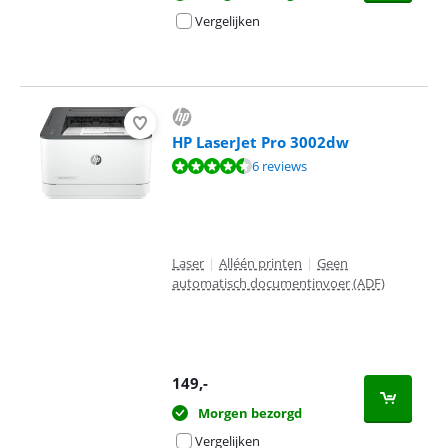
Vergelijken
HP LaserJet Pro 3002dw
Beoordeling is 8,9 van de 10, gebaseerd op 6 reviews.
6 reviews
Laser
|
Alléén printen
|
Geen
automatisch documentinvoer (ADF)
149
,-
Morgen bezorgd
Vergelijken