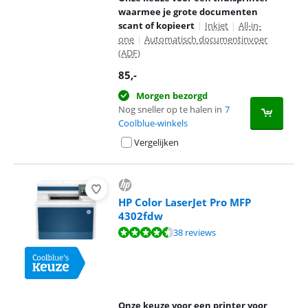
waarmee je grote documenten
scant of kopieert
|
Inkjet
|
All-in-
one
|
Automatisch documentinvoer
(ADF)
85
,-
Morgen bezorgd
Nog sneller op te halen in
7
Coolblue-winkels
Vergelijken
HP Color LaserJet Pro MFP
4302fdw
Beoordeling is 8,7 van de 10, gebaseerd op 38 reviews.
38 reviews
Onze keuze voor een printer voor