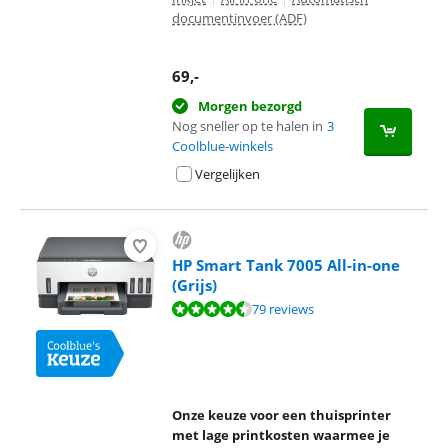
documentinvoer (ADF)
69
,-
Morgen bezorgd
Nog sneller op te halen in
3
Coolblue-winkels
Vergelijken
HP Smart Tank 7005 All-in-one
(Grijs)
Beoordeling is 8,7 van de 10, gebaseerd op 79 reviews.
79 reviews
Onze keuze voor een thuisprinter
met lage printkosten waarmee je