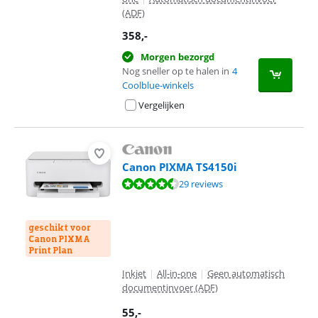
(ADF)
358
,-
Morgen bezorgd
Nog sneller op te halen in
4
Coolblue-winkels
Vergelijken
Canon PIXMA TS4150i
Beoordeling is 8,6 van de 10, gebaseerd op 29 reviews.
29 reviews
geschikt voor
Canon PIXMA
Print Plan
Inkjet
|
All-in-one
|
Geen automatisch
documentinvoer (ADF)
55
,-