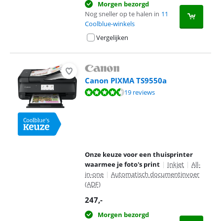
Morgen bezorgd
Nog sneller op te halen in
11
Coolblue-winkels
Vergelijken
Canon PIXMA TS9550a
Beoordeling is 8,9 van de 10, gebaseerd op 19 reviews.
19 reviews
Onze keuze voor een thuisprinter
waarmee je foto's print
|
Inkjet
|
All-
in-one
|
Automatisch documentinvoer
(ADF)
247
,-
Morgen bezorgd