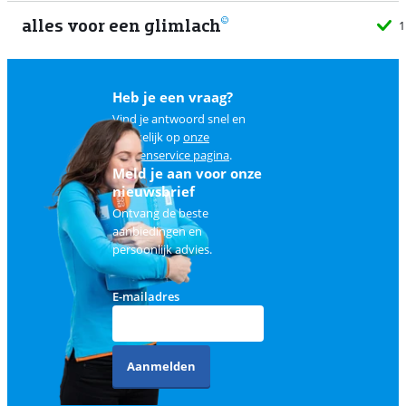
alles voor een glimlach
1
Heb je een vraag?
Vind je antwoord snel en
makkelijk op
onze
klantenservice pagina
.
Meld je aan voor onze
nieuwsbrief
Ontvang de beste
aanbiedingen en
persoonlijk advies.
E-mailadres
Aanmelden