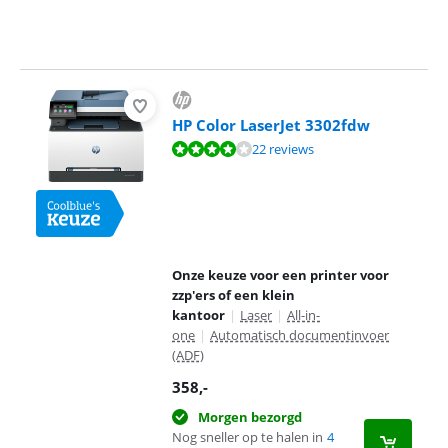
HP Color LaserJet 3302fdw
Beoordeling is 8,3 van de 10, gebaseerd op 22 reviews.
22 reviews
Onze keuze voor een printer voor
zzp'ers of een klein
kantoor
|
Laser
|
All-in-
one
|
Automatisch documentinvoer
(ADF)
358
,-
Morgen bezorgd
Nog sneller op te halen in
4