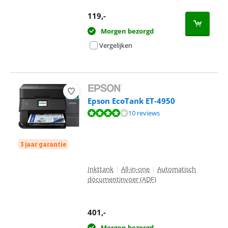
119
,-
Morgen bezorgd
Vergelijken
Epson EcoTank ET-4950
Beoordeling is 7,7 van de 10, gebaseerd op 10 reviews.
10 reviews
3 jaar garantie
Inkttank
|
All-in-one
|
Automatisch
documentinvoer (ADF)
401
,-
Morgen bezorgd