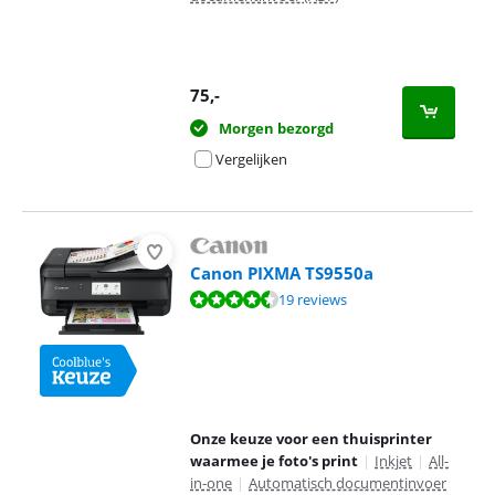
75
,-
Morgen bezorgd
Vergelijken
Canon PIXMA TS9550a
Beoordeling is 8,9 van de 10, gebaseerd op 19 reviews.
19 reviews
Onze keuze voor een thuisprinter
waarmee je foto's print
|
Inkjet
|
All-
in-one
|
Automatisch documentinvoer