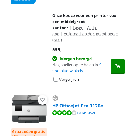
Onze keuze voor een printer voor
een middelgroot
kantoor
|
Laser
|
All-in-
one
|
Automatisch documentinvoer
(ADF)
559
,-
Morgen bezorgd
Nog sneller op te halen in
9
Coolblue-winkels
Vergelijken
HP OfficeJet Pro 9120e
Beoordeling is 7,9 van de 10, gebaseerd op 18 reviews.
18 reviews
6 maanden gratis