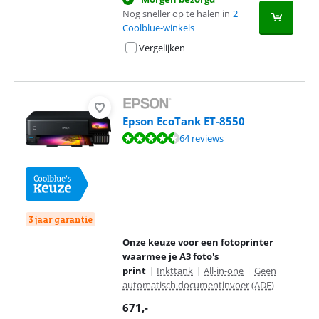
Nog sneller op te halen in
2
Coolblue-winkels
Vergelijken
Epson EcoTank ET-8550
Beoordeling is 8,9 van de 10, gebaseerd op 64 reviews.
64 reviews
3 jaar garantie
Onze keuze voor een fotoprinter
waarmee je A3 foto's
print
|
Inkttank
|
All-in-one
|
Geen
automatisch documentinvoer (ADF)
671
,-