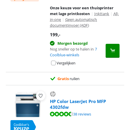
Onze keuze voor een thuisprinter
met lage printkosten
|
Inkttank
|
All-
in-one
|
Geen automatisch
documentinvoer (ADF)
199
,-
Morgen bezorgd
Nog sneller op te halen in
7
Coolblue-winkels
Vergelijken
Gratis
ruilen
HP Color LaserJet Pro MFP
4302fdw
Beoordeling is 8,7 van de 10, gebaseerd op 38 reviews.
38 reviews