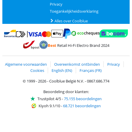
Privacy
Toegankelijkheidsverklaring
Alles over Coolblue
Betalen met MasterCard en Visa via ClickToPay
Betalen met Ecocheques
Betalen met Bancontact
Betalen met ApplePay
Webshop Trustmar
Betalen met PayPal
Best
Retail Hi-Fi Electro Brand 2024
Trustprofile van Coolblue
Verzending en bezorging met bPost
Algemene voorwaarden
Overeenkomst ontbinden
Privacy
Cookies
English (EN)
Français (FR)
© 1999 - 2026 - Coolblue België N.V. - 0867.686.774
Beoordeling door klanten:
Trustpilot 4/5
-
75.155 beoordelingen
Kiyoh 9.1/10
-
68.721 beoordelingen