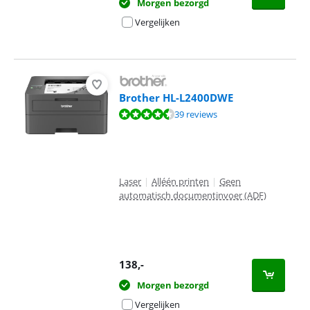
Morgen bezorgd
Vergelijken
Brother HL-L2400DWE
Beoordeling is 8,9 van de 10, gebaseerd op 39 reviews.
39 reviews
Laser
|
Alléén printen
|
Geen
automatisch documentinvoer (ADF)
138
,-
Morgen bezorgd
Vergelijken