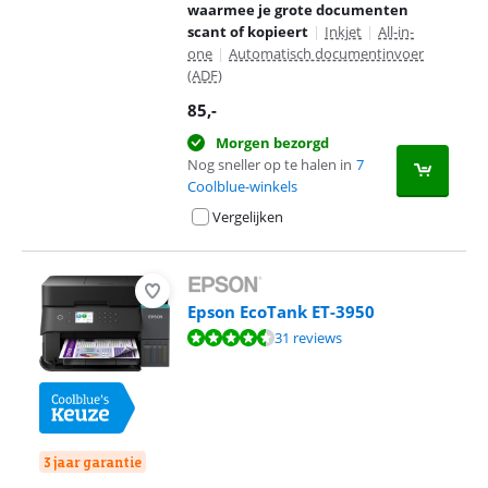
waarmee je grote documenten
scant of kopieert
|
Inkjet
|
All-in-
one
|
Automatisch documentinvoer
(ADF)
85
,-
Morgen bezorgd
Nog sneller op te halen in
7
Coolblue-winkels
Vergelijken
Epson EcoTank ET-3950
Beoordeling is 8,6 van de 10, gebaseerd op 31 reviews.
31 reviews
3 jaar garantie