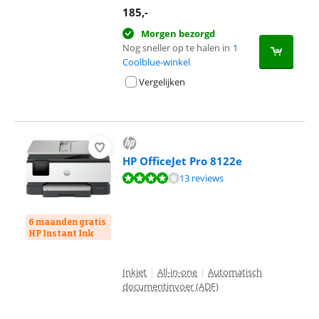
185
,-
Morgen bezorgd
Nog sneller op te halen in
1
Coolblue-winkel
Vergelijken
HP OfficeJet Pro 8122e
Beoordeling is 8,0 van de 10, gebaseerd op 13 reviews.
13 reviews
6 maanden gratis
HP Instant Ink
Inkjet
|
All-in-one
|
Automatisch
documentinvoer (ADF)