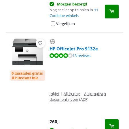
Morgen bezorgd
Nog sneller op te halen in
11
Coolblue-winkels
Vergelijken
HP OfficeJet Pro 9132e
Beoordeling is 8,2 van de 10, gebaseerd op 13 reviews.
13 reviews
6 maanden gratis
HP Instant Ink
Inkjet
|
All-in-one
|
Automatisch
documentinvoer (ADF)
260
,-