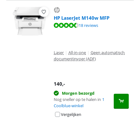
HP LaserJet M140w MFP
Beoordeling is 8,5 van de 10, gebaseerd op 18 reviews.
18 reviews
Laser
|
All-in-one
|
Geen automatisch
documentinvoer (ADF)
140
,-
Morgen bezorgd
Nog sneller op te halen in
1
Coolblue-winkel
Vergelijken
Advertentie