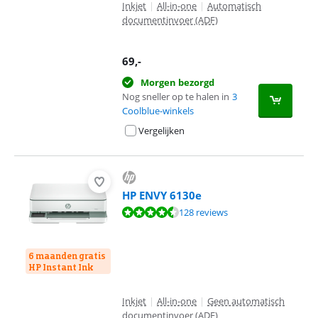
Inkjet
|
All-in-one
|
Automatisch
documentinvoer (ADF)
69
,-
Morgen bezorgd
Nog sneller op te halen in
3
Coolblue-winkels
Vergelijken
HP ENVY 6130e
Beoordeling is 8,9 van de 10, gebaseerd op 128 reviews.
128 reviews
6 maanden gratis
HP Instant Ink
Inkjet
|
All-in-one
|
Geen automatisch
documentinvoer (ADF)