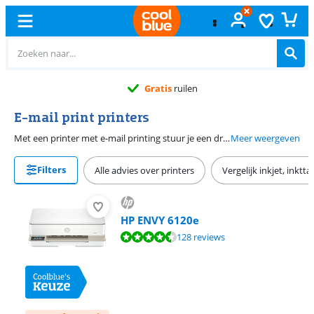
Gratis
ruilen
E-mail print printers
Met een printer met e-mail printing stuur je een draadloze printopdracht vanuit je e-mail naar de printer. Je stuurt de opdracht vanaf elke locatie naar het e-mailadres van de printer. Handig als je thuis of op je werk een mailtje krijgt en meteen wilt afdrukken. Of als je onderweg bent, dan ligt het printje voor je klaar op het moment dat je bij de printer aankomt. E-mail printing maakt werken net even wat sneller en gemakkelijker.
Meer weergeven
Filters
Alle advies over printers
Vergelijk inkjet, inktt
HP ENVY 6120e
Beoordeling is 8,9 van de 10, gebaseerd op 128 reviews.
128 reviews