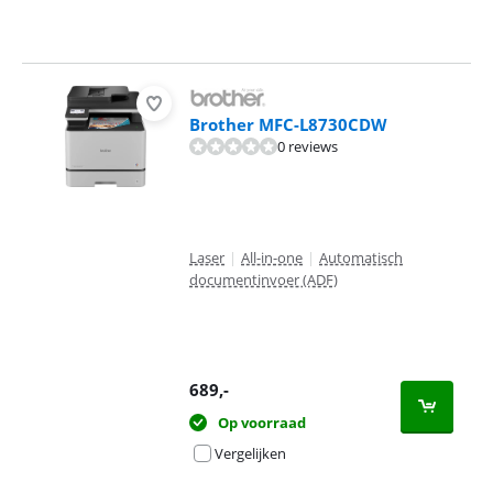
Brother MFC-L8730CDW
0 reviews
Laser
|
All-in-one
|
Automatisch
documentinvoer (ADF)
689
,-
Op voorraad
Vergelijken