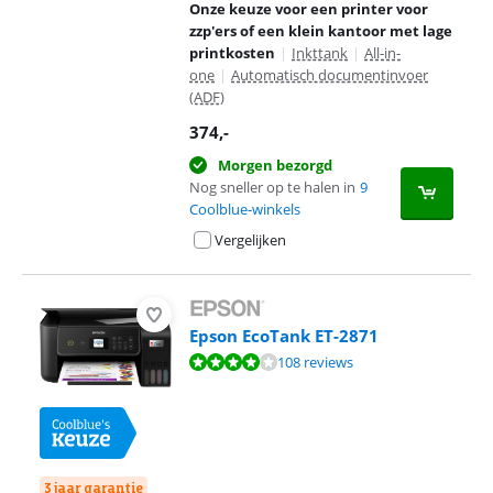
Onze keuze voor een printer voor
zzp'ers of een klein kantoor met lage
printkosten
|
Inkttank
|
All-in-
one
|
Automatisch documentinvoer
(ADF)
374
,-
Morgen bezorgd
Nog sneller op te halen in
9
Coolblue-winkels
Vergelijken
Epson EcoTank ET-2871
Beoordeling is 8,1 van de 10, gebaseerd op 108 reviews.
108 reviews
3 jaar garantie