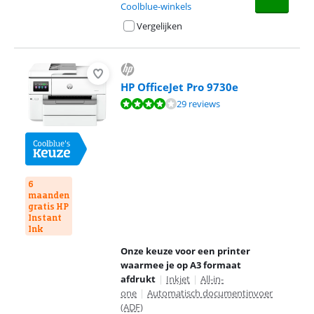
Coolblue-winkels
Vergelijken
HP OfficeJet Pro 9730e
Beoordeling is 8,2 van de 10, gebaseerd op 29 reviews.
29 reviews
6
maanden
gratis HP
Instant
Ink
Onze keuze voor een printer
waarmee je op A3 formaat
afdrukt
|
Inkjet
|
All-in-
one
|
Automatisch documentinvoer
(ADF)