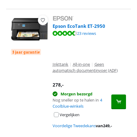
Epson EcoTank ET-2950
Beoordeling is 8,5 van de 10, gebaseerd op 23 reviews.
23 reviews
3 jaar garantie
Inkttank
|
All-in-one
|
Geen
automatisch documentinvoer (ADF)
278
,-
Morgen bezorgd
Nog sneller op te halen in
4
Coolblue-winkels
Vergelijken
Voordelige Tweedekans
van
249
,-