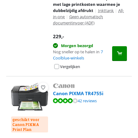
met lage printkosten waarmee je
dubbelzijdig afdrukt
|
Inkttank
|
All-
in-one
|
Geen automatisch
documentinvoer (ADF)
229
,-
Morgen bezorgd
Nog sneller op te halen in
7
Coolblue-winkels
Vergelijken
Canon PIXMA TR4755i
Beoordeling is 8,1 van de 10, gebaseerd op 42 reviews.
42 reviews
geschikt voor
Canon PIXMA
Print Plan