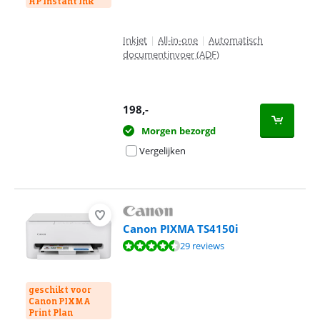
HP Instant Ink
Inkjet
|
All-in-one
|
Automatisch
documentinvoer (ADF)
198
,-
Morgen bezorgd
Vergelijken
Canon PIXMA TS4150i
Beoordeling is 8,6 van de 10, gebaseerd op 29 reviews.
29 reviews
geschikt voor
Canon PIXMA
Print Plan