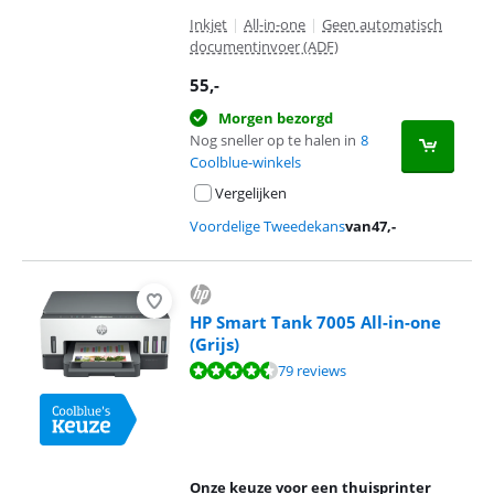
Inkjet
|
All-in-one
|
Geen automatisch
documentinvoer (ADF)
55
,-
Morgen bezorgd
Nog sneller op te halen in
8
Coolblue-winkels
Vergelijken
Voordelige Tweedekans
van
47
,-
HP Smart Tank 7005 All-in-one
(Grijs)
Beoordeling is 8,7 van de 10, gebaseerd op 79 reviews.
79 reviews
Onze keuze voor een thuisprinter