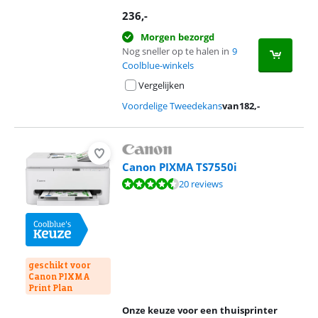
236
,-
Morgen bezorgd
Nog sneller op te halen in
9
Coolblue-winkels
Vergelijken
Voordelige Tweedekans
van
182
,-
Canon PIXMA TS7550i
Beoordeling is 8,6 van de 10, gebaseerd op 20 reviews.
20 reviews
geschikt voor
Canon PIXMA
Print Plan
Onze keuze voor een thuisprinter