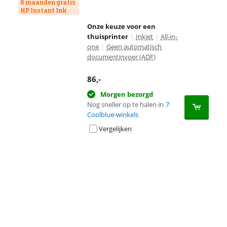
6 maanden gratis
HP Instant Ink
Onze keuze voor een
thuisprinter
|
Inkjet
|
All-in-
one
|
Geen automatisch
documentinvoer (ADF)
86
,-
Morgen bezorgd
Nog sneller op te halen in
7
Coolblue-winkels
Vergelijken
Advertentie