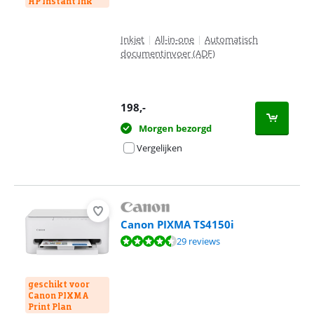
HP Instant Ink
Inkjet
|
All-in-one
|
Automatisch
documentinvoer (ADF)
198
,-
Morgen bezorgd
Vergelijken
Canon PIXMA TS4150i
Beoordeling is 8,6 van de 10, gebaseerd op 29 reviews.
29 reviews
geschikt voor
Canon PIXMA
Print Plan