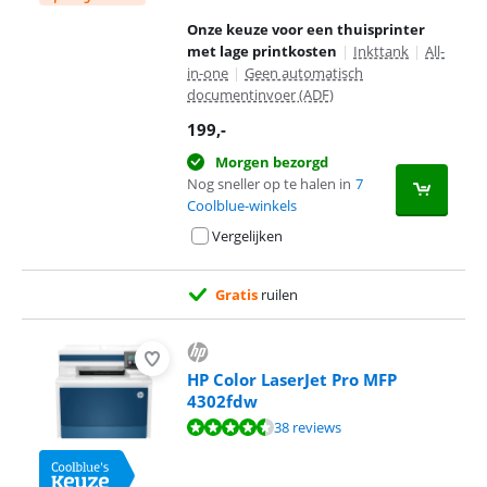
Onze keuze voor een thuisprinter
met lage printkosten
|
Inkttank
|
All-
in-one
|
Geen automatisch
documentinvoer (ADF)
199
,-
Morgen bezorgd
Nog sneller op te halen in
7
Coolblue-winkels
Vergelijken
Gratis
ruilen
HP Color LaserJet Pro MFP
4302fdw
Beoordeling is 8,7 van de 10, gebaseerd op 38 reviews.
38 reviews