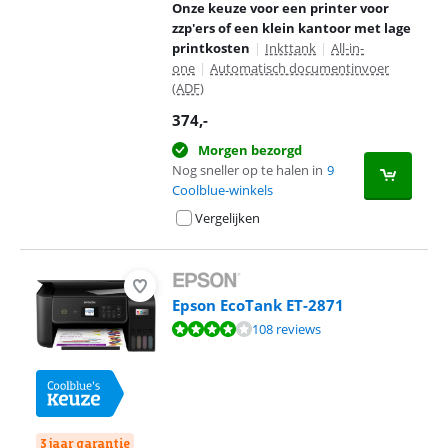
Onze keuze voor een printer voor
zzp'ers of een klein kantoor met lage
printkosten
|
Inkttank
|
All-in-
one
|
Automatisch documentinvoer
(ADF)
374
,-
Morgen bezorgd
Nog sneller op te halen in
9
Coolblue-winkels
Vergelijken
Epson EcoTank ET-2871
Beoordeling is 8,1 van de 10, gebaseerd op 108 reviews.
108 reviews
3 jaar garantie