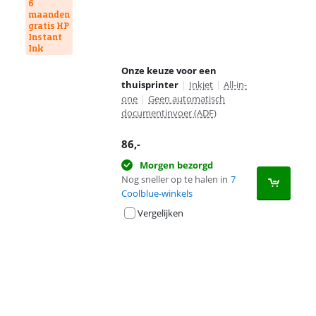
6
maanden
gratis HP
Instant
Ink
Onze keuze voor een
thuisprinter
|
Inkjet
|
All-in-
one
|
Geen automatisch
documentinvoer (ADF)
86
,-
Morgen bezorgd
Nog sneller op te halen in
7
Coolblue-winkels
Vergelijken
Advertentie