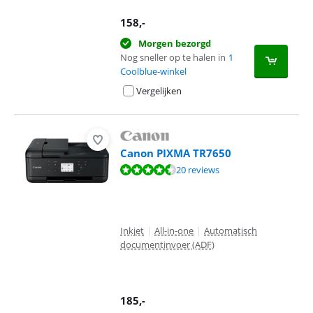
158
,-
Morgen bezorgd
Nog sneller op te halen in
1
Coolblue-winkel
Vergelijken
Canon PIXMA TR7650
Beoordeling is 8,6 van de 10, gebaseerd op 20 reviews.
20 reviews
Inkjet
|
All-in-one
|
Automatisch
documentinvoer (ADF)
185
,-