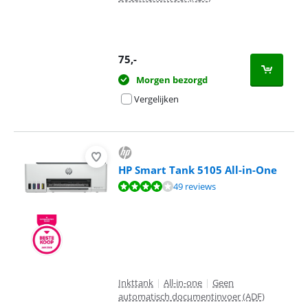
75
,-
Morgen bezorgd
Vergelijken
HP Smart Tank 5105 All-in-One
Beoordeling is 8,3 van de 10, gebaseerd op 49 reviews.
49 reviews
Inkttank
|
All-in-one
|
Geen
automatisch documentinvoer (ADF)