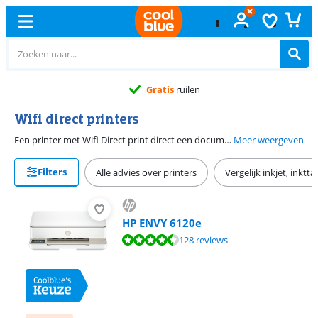
Gratis
ruilen
Wifi direct printers
Een printer met Wifi Direct print direct een document vanaf jouw wifi apparaat, zoals je laptop, smartphone of tablet. Met Wifi Direct is het mogelijk om zonder modem en/of wachtwoord verbinding te maken tussen de printer en een apparaat wifi. Zo stuur je in een handomdraai een printopdracht naar de printer, zonder dat daar ingewikkelde stappen aan vooraf gaan. Printers met Wifi Direct zijn er in allerlei uitvoeringen en formaten. Kies voor een inkjet of een laserprinter, voor thuis of op kantoor. Er is keuze genoeg om de printer te vinden die het beste bij jou past.
Meer weergeven
Filters
Alle advies over printers
Vergelijk inkjet, inktt
HP ENVY 6120e
Beoordeling is 8,9 van de 10, gebaseerd op 128 reviews.
128 reviews