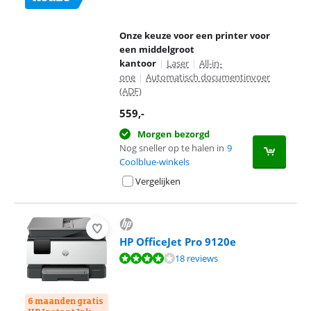
Onze keuze voor een printer voor
een middelgroot
kantoor
|
Laser
|
All-in-
one
|
Automatisch documentinvoer
(ADF)
559
,-
Morgen bezorgd
Nog sneller op te halen in
9
Coolblue-winkels
Vergelijken
HP OfficeJet Pro 9120e
Beoordeling is 7,9 van de 10, gebaseerd op 18 reviews.
18 reviews
6 maanden gratis