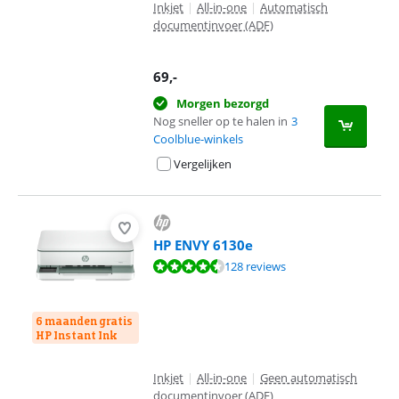
Inkjet
|
All-in-one
|
Automatisch
documentinvoer (ADF)
69
,-
Morgen bezorgd
Nog sneller op te halen in
3
Coolblue-winkels
Vergelijken
HP ENVY 6130e
Beoordeling is 8,9 van de 10, gebaseerd op 128 reviews.
128 reviews
6 maanden gratis
HP Instant Ink
Inkjet
|
All-in-one
|
Geen automatisch
documentinvoer (ADF)