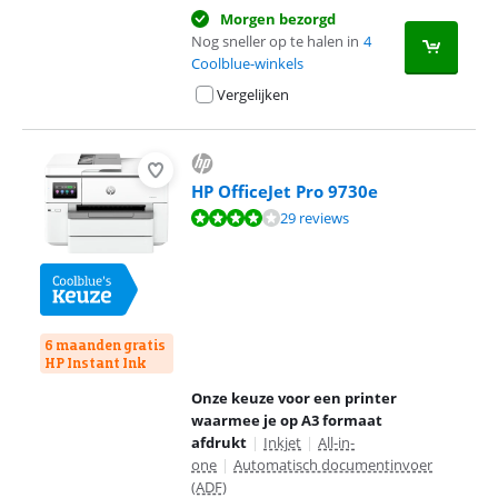
Morgen bezorgd
Nog sneller op te halen in
4
Coolblue-winkels
Vergelijken
HP OfficeJet Pro 9730e
Beoordeling is 8,2 van de 10, gebaseerd op 29 reviews.
29 reviews
6 maanden gratis
HP Instant Ink
Onze keuze voor een printer
waarmee je op A3 formaat
afdrukt
|
Inkjet
|
All-in-
one
|
Automatisch documentinvoer
(ADF)