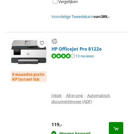
Vergelijken
Voordelige Tweedekans
van
389
,-
HP OfficeJet Pro 8122e
Beoordeling is 8,0 van de 10, gebaseerd op 13 reviews.
13 reviews
6 maanden gratis
HP Instant Ink
Inkjet
|
All-in-one
|
Automatisch
documentinvoer (ADF)
119
,-
Morgen bezorgd