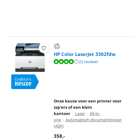
HP Color LaserJet 3302fdw
Beoordeling is 8,3 van de 10, gebaseerd op 22 reviews.
22 reviews
Onze keuze voor een printer voor
zzp'ers of een klein
kantoor
|
Laser
|
All-in-
one
|
Automatisch documentinvoer
(ADF)
358
,-