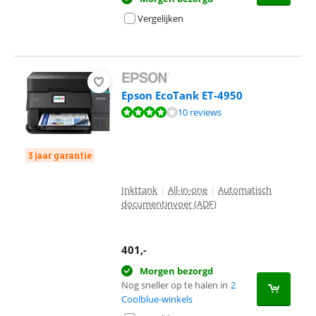
Vergelijken
Epson EcoTank ET-4950
Beoordeling is 7,7 van de 10, gebaseerd op 10 reviews.
10 reviews
3 jaar garantie
Inkttank
|
All-in-one
|
Automatisch
documentinvoer (ADF)
401
,-
Morgen bezorgd
Nog sneller op te halen in
2
Coolblue-winkels