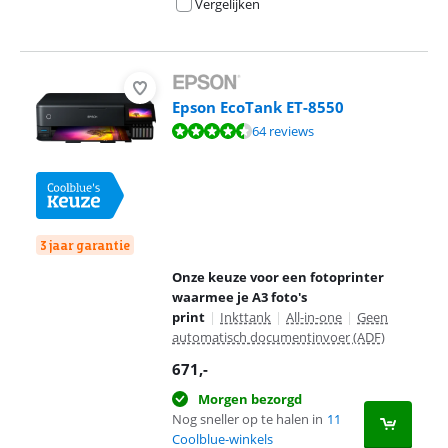
Vergelijken
Epson EcoTank ET-8550
Beoordeling is 8,9 van de 10, gebaseerd op 64 reviews.
64 reviews
3 jaar garantie
Onze keuze voor een fotoprinter
waarmee je A3 foto's
print
|
Inkttank
|
All-in-one
|
Geen
automatisch documentinvoer (ADF)
671
,-
Morgen bezorgd
Nog sneller op te halen in
11
Coolblue-winkels