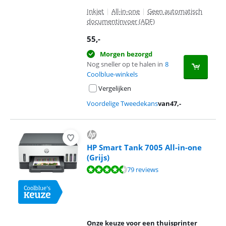
Inkjet
|
All-in-one
|
Geen automatisch
documentinvoer (ADF)
55
,-
Morgen bezorgd
Nog sneller op te halen in
8
Coolblue-winkels
Vergelijken
Voordelige Tweedekans
van
47
,-
HP Smart Tank 7005 All-in-one
(Grijs)
Beoordeling is 8,7 van de 10, gebaseerd op 79 reviews.
79 reviews
Onze keuze voor een thuisprinter