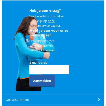
Heb je een vraag?
Vind je antwoord snel en
makkelijk op
onze
klantenservice pagina
.
Meld je aan voor onze
nieuwsbrief
Ontvang de beste
aanbiedingen en
persoonlijk advies.
E-mailadres
Aanmelden
Ons assortiment