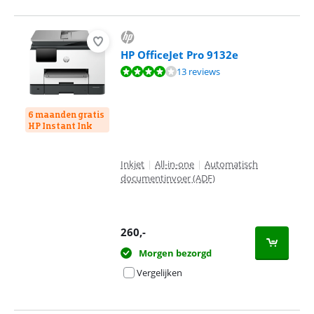
HP OfficeJet Pro 9132e
Beoordeling is 8,2 van de 10, gebaseerd op 13 reviews.
13 reviews
6 maanden gratis
HP Instant Ink
Inkjet
|
All-in-one
|
Automatisch
documentinvoer (ADF)
260
,-
Morgen bezorgd
Vergelijken