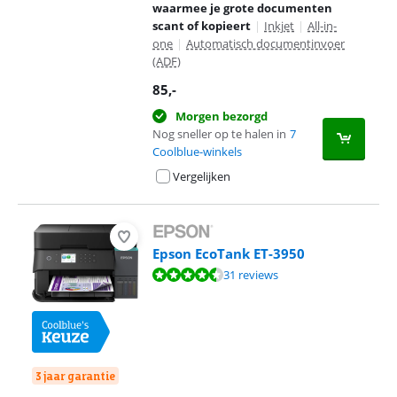
waarmee je grote documenten
scant of kopieert
|
Inkjet
|
All-in-
one
|
Automatisch documentinvoer
(ADF)
85
,-
Morgen bezorgd
Nog sneller op te halen in
7
Coolblue-winkels
Vergelijken
Epson EcoTank ET-3950
Beoordeling is 8,6 van de 10, gebaseerd op 31 reviews.
31 reviews
3 jaar garantie