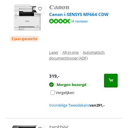
Canon i-SENSYS MF664 CDW
Beoordeling is 9,0 van de 10, gebaseerd op 4 reviews.
4 reviews
3 jaar garantie
Laser
|
All-in-one
|
Automatisch
documentinvoer (ADF)
319
,-
Morgen bezorgd
Vergelijken
Voordelige Tweedekans
van
291
,-