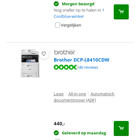
Morgen bezorgd
Nog sneller op te halen in
1
Coolblue-winkel
Vergelijken
Brother DCP-L8410CDW
Beoordeling is 8,6 van de 10, gebaseerd op 46 reviews.
46 reviews
Laser
|
All-in-one
|
Automatisch
documentinvoer (ADF)
440
,-
Geleverd op maandag