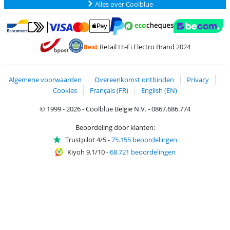
Alles over Coolblue
Betalen met MasterCard en Visa via ClickToPay
Betalen met Ecocheques
Betalen met Bancontact
Betalen met ApplePay
Webshop Trustmar
Betalen met PayPal
Best
Retail Hi-Fi Electro Brand 2024
Trustprofile van Coolblue
Verzending en bezorging met bPost
Algemene voorwaarden
Overeenkomst ontbinden
Privacy
Cookies
Français (FR)
English (EN)
© 1999 - 2026 - Coolblue België N.V. - 0867.686.774
Beoordeling door klanten:
Trustpilot 4/5
-
75.155 beoordelingen
Kiyoh 9.1/10
-
68.721 beoordelingen