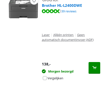
Brother HL-L2400DWE
Beoordeling is 8,9 van de 10, gebaseerd op 39 reviews.
39 reviews
Laser
|
Alléén printen
|
Geen
automatisch documentinvoer (ADF)
138
,-
Morgen bezorgd
Vergelijken
Advertentie