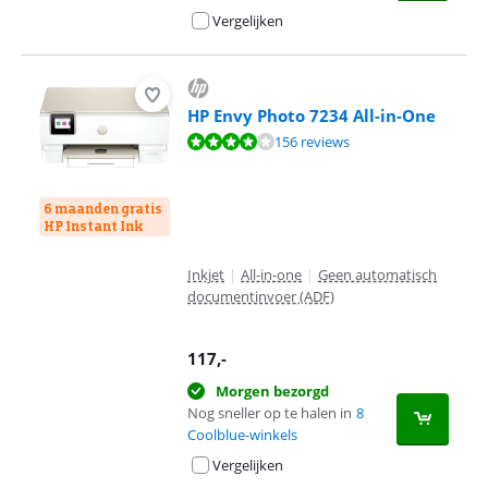
Vergelijken
HP Envy Photo 7234 All-in-One
Beoordeling is 8,3 van de 10, gebaseerd op 156 reviews.
156 reviews
6 maanden gratis
HP Instant Ink
Inkjet
|
All-in-one
|
Geen automatisch
documentinvoer (ADF)
117
,-
Morgen bezorgd
Nog sneller op te halen in
8
Coolblue-winkels
Vergelijken