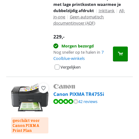
met lage printkosten waarmee je
dubbelzijdig afdrukt
|
Inkttank
|
All-
in-one
|
Geen automatisch
documentinvoer (ADF)
229
,-
Morgen bezorgd
Nog sneller op te halen in
7
Coolblue-winkels
Vergelijken
Canon PIXMA TR4755i
Beoordeling is 8,1 van de 10, gebaseerd op 42 reviews.
42 reviews
geschikt voor
Canon PIXMA
Print Plan