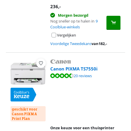
236
,-
Morgen bezorgd
Nog sneller op te halen in
9
Coolblue-winkels
Vergelijken
Voordelige Tweedekans
van
182
,-
Canon PIXMA TS7550i
Beoordeling is 8,6 van de 10, gebaseerd op 20 reviews.
20 reviews
geschikt voor
Canon PIXMA
Print Plan
Onze keuze voor een thuisprinter