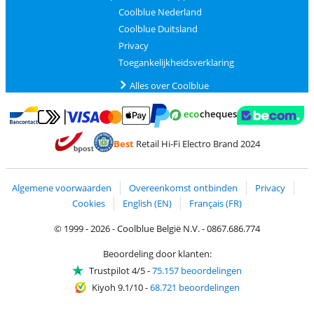
Coolblue Nederland
Coolblue Duitsland
Privacy
Toegankelijkheidsverklaring
Alles over Coolblue
Betalen met MasterCard en Visa via ClickToPay
Betalen met Ecocheques
Betalen met Bancontact
Betalen met ApplePay
Webshop Trustmar
Betalen met PayPal
Best
Retail Hi-Fi Electro Brand 2024
Trustprofile van Coolblue
Verzending en bezorging met bPost
Algemene voorwaarden
Overeenkomst ontbinden
Privacy
Cookies
English (EN)
Français (FR)
© 1999 - 2026 - Coolblue België N.V. - 0867.686.774
Beoordeling door klanten:
Trustpilot 4/5
-
75.157 beoordelingen
Kiyoh 9.1/10
-
68.721 beoordelingen