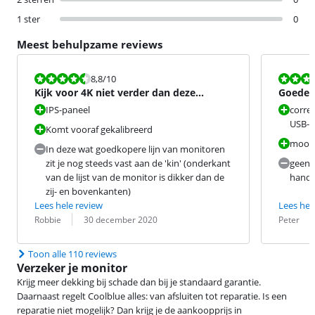
1 ster
0
Meest behulpzame reviews
Beoordeling is 8,8 van de 10.
Beoordeling i
8,8
/10
Kijk voor 4K niet verder dan deze
Goede k
monitor
scherm 
IPS-paneel
corre
USB-C
Komt vooraf gekalibreerd
mooi b
In deze wat goedkopere lijn van monitoren
zit je nog steeds vast aan de 'kin' (onderkant
geen 
van de lijst van de monitor is dikker dan de
handl
zij- en bovenkanten)
Lees hele review
Lees hel
Beoordeling door:
Datum:
Beoordeling 
Datum:
Robbie
30 december 2020
Peter
Toon alle 110 reviews
Verzeker je monitor
Krijg meer dekking bij schade dan bij je standaard garantie.
Daarnaast regelt Coolblue alles: van afsluiten tot reparatie. Is een
reparatie niet mogelijk? Dan krijg je de aankoopprijs in