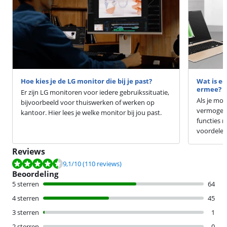
Hoe kies je de LG monitor die bij je past?
Wat is ee
ermee?
Er zijn LG monitoren voor iedere gebruikssituatie,
Als je mo
bijvoorbeeld voor thuiswerken of werken op
vermogen 
kantoor. Hier lees je welke monitor bij jou past.
functies m
voordelen
Reviews
Beoordeling is 9,1 van de 10, gebaseerd op 110 reviews.
9,1
/10
(110 reviews)
Beoordeling
5 sterren
64
4 sterren
45
3 sterren
1
2 sterren
0