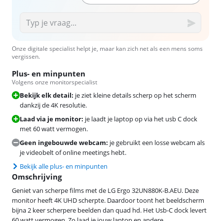
Onze digitale specialist helpt je, maar kan zich net als een mens soms
vergissen.
Plus- en minpunten
Volgens onze monitorspecialist
Bekijk elk detail:
je ziet kleine details scherp op het scherm
dankzij de 4K resolutie.
Laad via je monitor:
je laadt je laptop op via het usb C dock
met 60 watt vermogen.
Geen ingebouwde webcam:
je gebruikt een losse webcam als
je videobelt of online meetings hebt.
Bekijk alle plus- en minpunten
Omschrijving
Geniet van scherpe films met de LG Ergo 32UN880K-B.AEU. Deze
monitor heeft 4K UHD scherpte. Daardoor toont het beeldscherm
bijna 2 keer scherpere beelden dan quad hd. Het Usb-C dock levert
60 watt vermogen. Zo laad je jouw laptop en andere