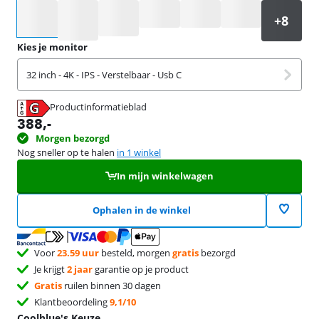
Selecteer een optie
Kies je monitor
32 inch - 4K - IPS - Verstelbaar - Usb C
Productinformatieblad
opent in nieuw tabblad
388
,-
Morgen bezorgd
Nog sneller op te halen
in 1 winkel
In mijn winkelwagen
Ophalen in de winkel
Voor
23.59 uur
besteld, morgen
gratis
bezorgd
Je krijgt
2 jaar
garantie op je product
Gratis
ruilen binnen 30 dagen
Klantbeoordeling
9,1/10
Coolblue's Keuze