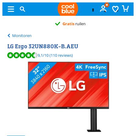
Gratis
ruilen
Monitoren
LG Ergo 32UN880K-B.AEU
Beoordeling is 9,1 van de 10, gebaseerd op 110 reviews.
9,1
/10
(110 reviews)