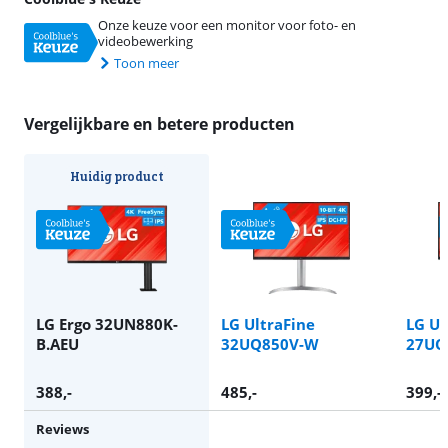
Onze keuze voor een monitor voor foto- en
videobewerking
Toon meer
Vergelijkbare en betere producten
Huidig product
LG Ergo 32UN880K-
LG UltraFine
LG Ul
B.AEU
32UQ850V-W
27UQ
388
,-
485
,-
399
,-
Reviews