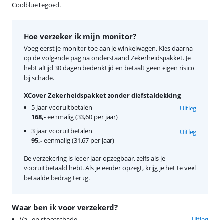
CoolblueTegoed.
Hoe verzeker ik mijn monitor?
Voeg eerst je monitor toe aan je winkelwagen. Kies daarna
op de volgende pagina onderstaand Zekerheidspakket. Je
hebt altijd 30 dagen bedenktijd en betaalt geen eigen risico
bij schade.
XCover Zekerheidspakket zonder diefstaldekking
5 jaar vooruitbetalen
Uitleg
168,-
eenmalig (33,60 per jaar)
3 jaar vooruitbetalen
Uitleg
95,-
eenmalig (31,67 per jaar)
De verzekering is ieder jaar opzegbaar, zelfs als je
vooruitbetaald hebt. Als je eerder opzegt, krijg je het te veel
betaalde bedrag terug.
Waar ben ik voor verzekerd?
Val- en stootschade
Uitleg