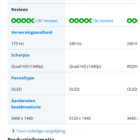
Reviews
Beoordeling is 9,0 van de 10, gebaseerd op 181 reviews.
Beoordeling is 9,3 van de 10, gebaseerd op 36 reviews.
Beoordeling is 9,6 van de 10, gebaseerd op 1 review.
Beoordeling is 9,4 van de 10, gebaseerd op 21 reviews.
Beoordeling is 9,1 van de 10, gebaseerd op 11 reviews.
181 reviews
36 reviews
Verversingssnelheid
175 Hz
240 Hz
240 Hz
Scherpte
Quad HD (1440p)
Quad HD (1440p)
WQXG
Paneeltype
OLED
OLED
OLED
Aanbevolen
beeldresolutie
3440 x 1440
5120 x 1440
3440 x
Toon volledige vergelijking
Productinformatie