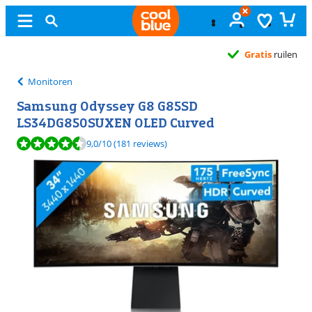
Gratis
ruilen
Monitoren
Samsung Odyssey G8 G85SD
LS34DG850SUXEN OLED Curved
Beoordeling is 9,0 van de 10, gebaseerd op 181 reviews.
9,0
/10
(181 reviews)