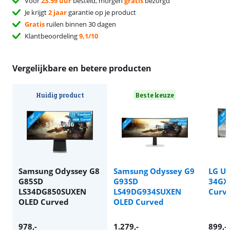
Voor
23.59 uur
besteld, morgen
gratis
bezorgd
Je krijgt
2 jaar
garantie op je product
Gratis
ruilen binnen 30 dagen
Klantbeoordeling
9,1/10
Vergelijkbare en betere producten
Huidig product
Beste keuze
Samsung Odyssey G8
Samsung Odyssey G9
LG Ul
G85SD
G93SD
34GX
LS34DG850SUXEN
LS49DG934SUXEN
Curv
OLED Curved
OLED Curved
978
,-
1.279
,-
899
,-