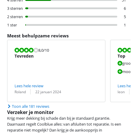
3 sterren
6
2 sterren
5
1 ster
1
Meest behulpzame reviews
Beoordeling is 8,0 van de 10.
Beoordeling i
8,0
/10
Tevreden
Top
groot
mooie
Lees hele review
Lees hel
Beoordeling door:
Datum:
Beoordeling 
Datum:
Roland
22 januari 2024
leon
Toon alle 181 reviews
Verzeker je monitor
Krijg meer dekking bij schade dan bij je standaard garantie.
Daarnaast regelt Coolblue alles: van afsluiten tot reparatie. Is een
reparatie niet mogelijk? Dan krijg je de aankoopprijs in