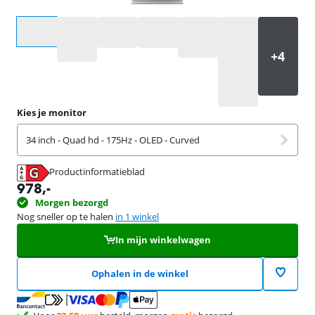
Selecteer een optie
Kies je monitor
34 inch - Quad hd - 175Hz - OLED - Curved
Productinformatieblad
opent in nieuw tabblad
978
,-
Morgen bezorgd
Nog sneller op te halen
in 1 winkel
In mijn winkelwagen
Ophalen in de winkel