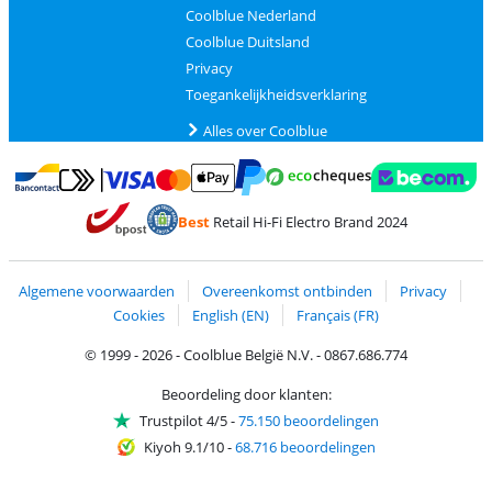
Coolblue Nederland
Coolblue Duitsland
Privacy
Toegankelijkheidsverklaring
Alles over Coolblue
Betalen met MasterCard en Visa via ClickToPay
Betalen met Ecocheques
Betalen met Bancontact
Betalen met ApplePay
Webshop Trustmar
Betalen met PayPal
Best
Retail Hi-Fi Electro Brand 2024
Trustprofile van Coolblue
Verzending en bezorging met bPost
Algemene voorwaarden
Overeenkomst ontbinden
Privacy
Cookies
English (EN)
Français (FR)
© 1999 - 2026 - Coolblue België N.V. - 0867.686.774
Beoordeling door klanten:
Trustpilot 4/5
-
75.150 beoordelingen
Kiyoh 9.1/10
-
68.716 beoordelingen