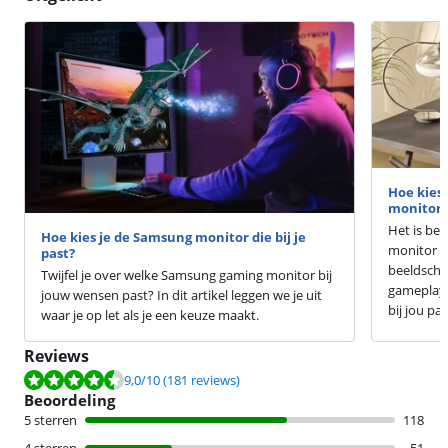
Hoe kies 
monitor?
Het is bel
Hoe kies je de Samsung monitor die bij je
monitor mo
past?
beeldsche
Twijfel je over welke Samsung gaming monitor bij
gameplay. 
jouw wensen past? In dit artikel leggen we je uit
bij jou pas
waar je op let als je een keuze maakt.
Reviews
Beoordeling is 9,0 van de 10, gebaseerd op 181 reviews.
9,0
/10
(181 reviews)
Beoordeling
5 sterren
118
4 sterren
51