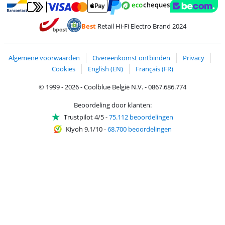
Betalen met MasterCard en Visa via ClickToPay
Betalen met Ecocheques
Betalen met Bancontact
Betalen met ApplePay
Webshop Trustmar
Betalen met PayPal
Best
Retail Hi-Fi Electro Brand 2024
Trustprofile van Coolblue
Verzending en bezorging met bPost
Algemene voorwaarden
Overeenkomst ontbinden
Privacy
Cookies
English (EN)
Français (FR)
© 1999 - 2026 - Coolblue België N.V. - 0867.686.774
Beoordeling door klanten:
Trustpilot 4/5
-
75.112 beoordelingen
Kiyoh 9.1/10
-
68.700 beoordelingen