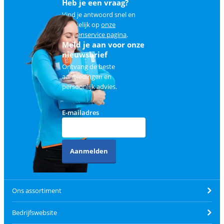
Heb je een vraag?
Vind je antwoord snel en
makkelijk op
onze
klantenservice pagina
.
Meld je aan voor onze
nieuwsbrief
Ontvang de beste
aanbiedingen en
persoonlijk advies.
E-mailadres
Aanmelden
Ons assortiment
Bedrijfswebsite