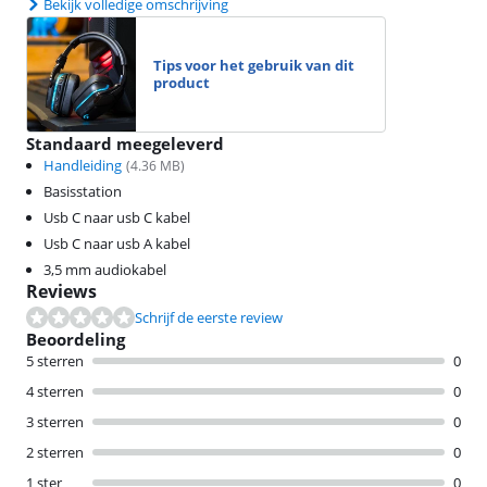
Bekijk volledige omschrijving
Tips voor het gebruik van dit
product
Standaard meegeleverd
Handleiding
(
4.36
MB)
Basisstation
Usb C naar usb C kabel
Usb C naar usb A kabel
3,5 mm audiokabel
Reviews
Schrijf de eerste review
Beoordeling
5 sterren
0
4 sterren
0
3 sterren
0
2 sterren
0
1 ster
0