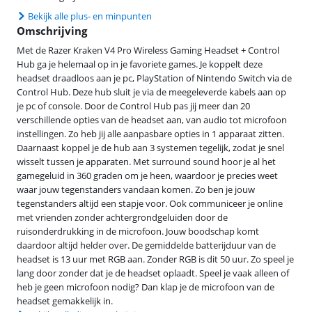
Bekijk alle plus- en minpunten
Omschrijving
Met de Razer Kraken V4 Pro Wireless Gaming Headset + Control
Hub ga je helemaal op in je favoriete games. Je koppelt deze
headset draadloos aan je pc, PlayStation of Nintendo Switch via de
Control Hub. Deze hub sluit je via de meegeleverde kabels aan op
je pc of console. Door de Control Hub pas jij meer dan 20
verschillende opties van de headset aan, van audio tot microfoon
instellingen. Zo heb jij alle aanpasbare opties in 1 apparaat zitten.
Daarnaast koppel je de hub aan 3 systemen tegelijk, zodat je snel
wisselt tussen je apparaten. Met surround sound hoor je al het
gamegeluid in 360 graden om je heen, waardoor je precies weet
waar jouw tegenstanders vandaan komen. Zo ben je jouw
tegenstanders altijd een stapje voor. Ook communiceer je online
met vrienden zonder achtergrondgeluiden door de
ruisonderdrukking in de microfoon. Jouw boodschap komt
daardoor altijd helder over. De gemiddelde batterijduur van de
headset is 13 uur met RGB aan. Zonder RGB is dit 50 uur. Zo speel je
lang door zonder dat je de headset oplaadt. Speel je vaak alleen of
heb je geen microfoon nodig? Dan klap je de microfoon van de
headset gemakkelijk in.