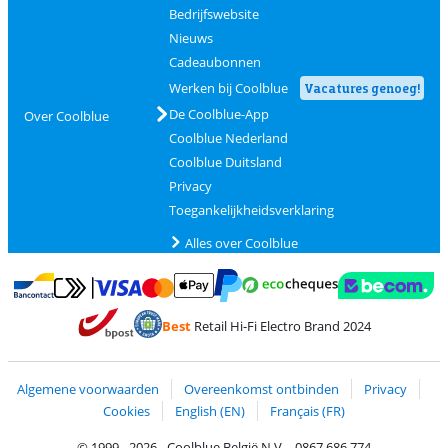
Bedrijfswebsite
Nieuws
Cadeaubonnen
Werken bij Coolblue
Vacatures genoeg!
De Coolblue-App
Over Coolblue
Coolblue Nederland
Coolblue Duitsland
Privacy
Toegankelijkheidsverklaring
Alles over Coolblue
Betalen met MasterCard en Visa via ClickToPay
Betalen met Ecocheques
Betalen met Bancontact
Betalen met ApplePay
Webshop Trustmar
Betalen met PayPal
Best
Retail Hi-Fi Electro Brand 2024
Trustprofile van Coolblue
Verzending en bezorging met bPost
Algemene voorwaarden
Overeenkomst ontbinden
Privacy
Cookies
English (EN)
Français (FR)
© 1999 - 2026 - Coolblue België N.V. - 0867.686.774