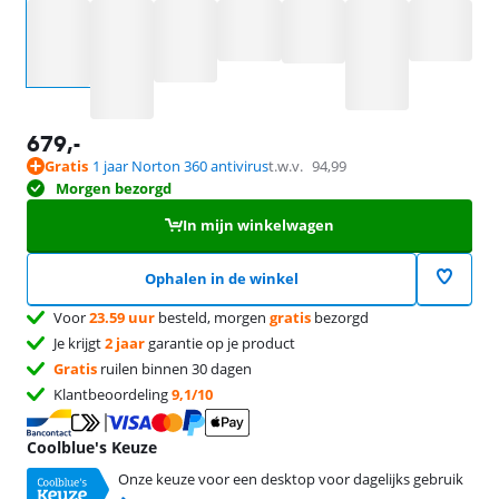
Selecteer een optie
679
,-
Gratis
1 jaar Norton 360 antivirus
t.w.v.
94,99
Morgen bezorgd
In mijn winkelwagen
Ophalen in de winkel
Voor
23.59 uur
besteld, morgen
gratis
bezorgd
Je krijgt
2 jaar
garantie op je product
Gratis
ruilen binnen 30 dagen
Klantbeoordeling
9,1/10
Coolblue's Keuze
Onze keuze voor een desktop voor dagelijks gebruik