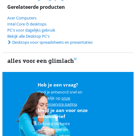
Gerelateerde producten
Acer Computers
Intel Core i5 desktops
PC's voor dagelijks gebruik
Bekijk alle Desktop PC's
Desktops voor spreadsheets en presentaties
alles voor een glimlach
Heb je een vraag?
Vind je antwoord snel en
makkelijk op
onze
klantenservice pagina
.
Meld je aan voor onze
nieuwsbrief
Ontvang de beste
aanbiedingen en
persoonlijk advies.