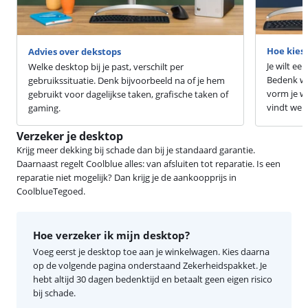
Hoe kies 
Advies over dekstops
Je wilt ee
Welke desktop bij je past, verschilt per
Bedenk wa
gebruikssituatie. Denk bijvoorbeeld na of je hem
vorm je wi
gebruikt voor dagelijkse taken, grafische taken of
vindt wer
gaming.
Verzeker je desktop
Krijg meer dekking bij schade dan bij je standaard garantie.
Daarnaast regelt Coolblue alles: van afsluiten tot reparatie. Is een
reparatie niet mogelijk? Dan krijg je de aankoopprijs in
CoolblueTegoed.
Hoe verzeker ik mijn desktop?
Voeg eerst je desktop toe aan je winkelwagen. Kies daarna
op de volgende pagina onderstaand Zekerheidspakket. Je
hebt altijd 30 dagen bedenktijd en betaalt geen eigen risico
bij schade.