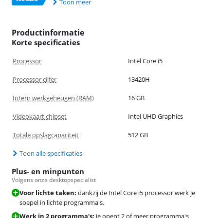
Toon meer
Productinformatie
Korte specificaties
Processor
Intel Core i5
Processor cijfer
13420H
Intern werkgeheugen (RAM)
16 GB
Videokaart chipset
Intel UHD Graphics
Totale opslagcapaciteit
512 GB
Toon alle specificaties
Plus- en minpunten
Volgens onze desktopspecialist
Voor lichte taken:
dankzij de Intel Core i5 processor werk je
soepel in lichte programma's.
Werk in 2 programma's:
je opent 2 of meer programma's