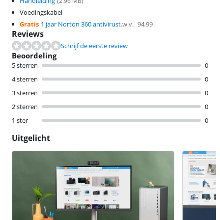
Handleiding
(
2.96
MB)
Voedingskabel
Gratis
1 jaar Norton 360 antivirus
t.w.v.
94,99
Reviews
Schrijf de eerste review
Beoordeling
5 sterren
0
4 sterren
0
3 sterren
0
2 sterren
0
1 ster
0
Uitgelicht