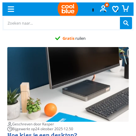
Gratis
ruilen
Geschreven door Kasper
Bijgewerkt op
24 oktober 2025
·
12.50
Hoe kies je een desktop?