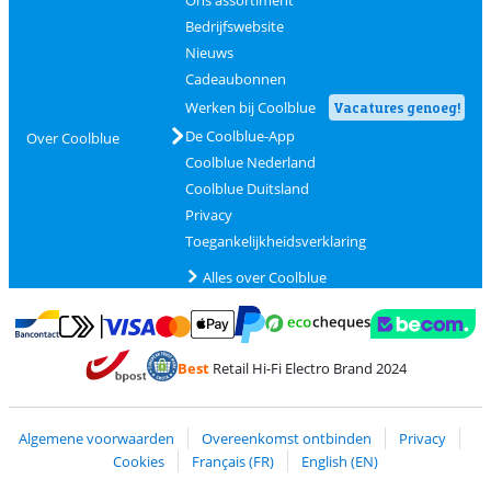
Bedrijfswebsite
Nieuws
Cadeaubonnen
Werken bij Coolblue
Vacatures genoeg!
De Coolblue-App
Over Coolblue
Coolblue Nederland
Coolblue Duitsland
Privacy
Toegankelijkheidsverklaring
Alles over Coolblue
Betalen met MasterCard en Visa via ClickToPay
Betalen met Ecocheques
Betalen met Bancontact
Betalen met ApplePay
Webshop Trustmar
Betalen met PayPal
Best
Retail Hi-Fi Electro Brand 2024
Trustprofile van Coolblue
Verzending en bezorging met bPost
Algemene voorwaarden
Overeenkomst ontbinden
Privacy
Cookies
Français (FR)
English (EN)