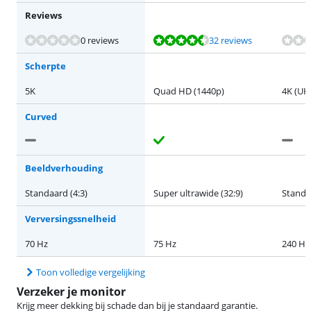
Reviews
Beoordeling is 8,8 van de 10, gebaseerd op 32 reviews.
Beoordeling is 9,5 van de 10, gebaseerd op 7 reviews.
Beoordeling is 9,2 van de 10, gebaseerd op 69 reviews.
0 reviews
32 reviews
Scherpte
5K
Quad HD (1440p)
4K (UH
Curved
Beeldverhouding
Standaard (4:3)
Super ultrawide (32:9)
Standa
Verversingssnelheid
70 Hz
75 Hz
240 Hz
Toon volledige vergelijking
Verzeker je monitor
Krijg meer dekking bij schade dan bij je standaard garantie.