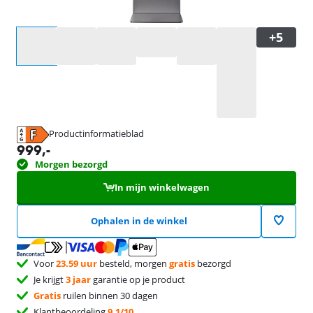
Selecteer een optie
Productinformatieblad
opent in nieuw tabblad
999
,-
Morgen bezorgd
In mijn winkelwagen
Ophalen in de winkel
Voor
23.59 uur
besteld, morgen
gratis
bezorgd
Je krijgt
3 jaar
garantie op je product
Gratis
ruilen binnen 30 dagen
Klantbeoordeling
9,1/10