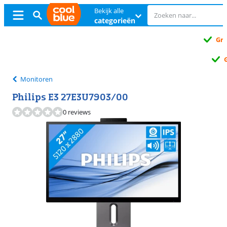
Bekijk alle
categorieën
Gratis
ruilen
Gratis
ruilen
Monitoren
Philips E3 27E3U7903/00
0 reviews