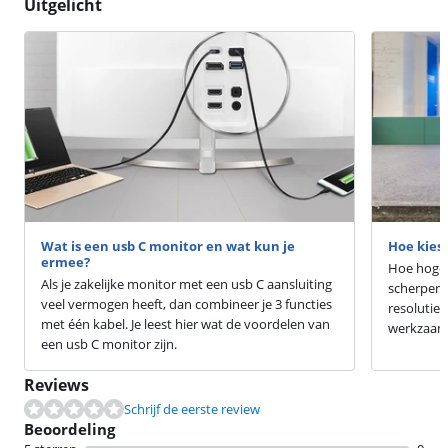
Uitgelicht
Wat is een usb C monitor en wat kun je
Hoe kies 
ermee?
Hoe hoger
Als je zakelijke monitor met een usb C aansluiting
scherper d
veel vermogen heeft, dan combineer je 3 functies
resolutie 
met één kabel. Je leest hier wat de voordelen van
werkzaam
een usb C monitor zijn.
Reviews
Schrijf de eerste review
Beoordeling