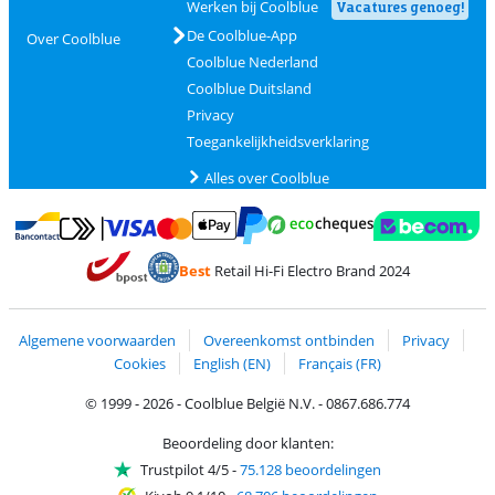
Werken bij Coolblue
Vacatures genoeg!
De Coolblue-App
Over Coolblue
Coolblue Nederland
Coolblue Duitsland
Privacy
Toegankelijkheidsverklaring
Alles over Coolblue
Betalen met MasterCard en Visa via ClickToPay
Betalen met Ecocheques
Betalen met Bancontact
Betalen met ApplePay
Webshop Trustmar
Betalen met PayPal
Best
Retail Hi-Fi Electro Brand 2024
Trustprofile van Coolblue
Verzending en bezorging met bPost
Algemene voorwaarden
Overeenkomst ontbinden
Privacy
Cookies
English (EN)
Français (FR)
© 1999 - 2026 - Coolblue België N.V. - 0867.686.774
Beoordeling door klanten:
Trustpilot 4/5
-
75.128 beoordelingen