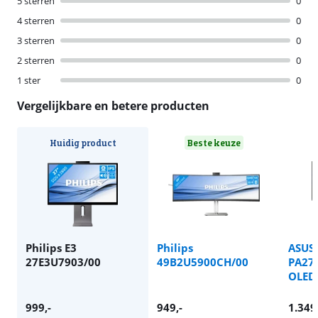
5 sterren
0
4 sterren
0
3 sterren
0
2 sterren
0
1 ster
0
Vergelijkbare en betere producten
Huidig product
Beste keuze
Philips E3
Philips
ASUS 
27E3U7903/00
49B2U5900CH/00
PA27
OLED
999
,-
949
,-
1.349