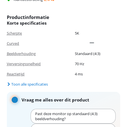
Productinformatie
Korte specificaties
Scherpte
5K
Curved
Beeldverhouding
Standaard (4:3)
Verversingssnelheid
70 Hz
Reactietijd
4 ms
Toon alle specificaties
Vraag me alles over dit product
Past deze monitor op standaard (4:3)
beeldverhouding?