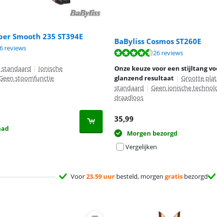
uper Smooth 235 ST394E
BaByliss Cosmos ST260E
9,3 van de 10, gebaseerd op 16 reviews.
6 reviews
8,9 van de 10, gebaseerd op 26 reviews.
26 reviews
n standaard
|
Ionische
Onze keuze voor een stijltang v
Geen stoomfunctie
glanzend resultaat
|
Grootte pla
standaard
|
Geen ionische technol
draadloos
35,99
aad
Morgen bezorgd
Vergelijken
Voor
23.59 uur
besteld, morgen
gratis
bezorgd