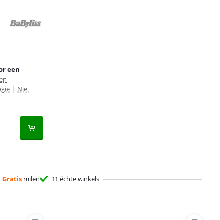
oor een
ten
ogie
|
Niet
Gratis
ruilen
11 échte winkels