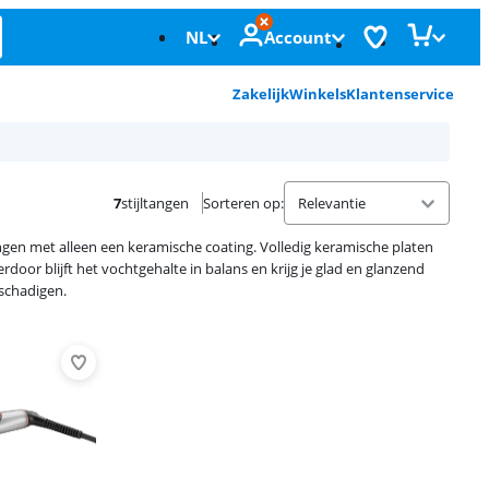
NL
Account
Zakelijk
Winkels
Klantenservice
7
stijltangen
Sorteren op
:
ngen met alleen een keramische coating. Volledig keramische platen
door blijft het vochtgehalte in balans en krijg je glad en glanzend
eschadigen.
Advertentie