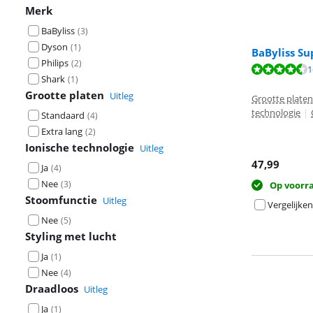
Merk
BaByliss
(
3
)
Dyson
(
1
)
BaByliss S
Philips
(
2
)
Beoordeling is 
1
Beoordeling is 
Shark
(
1
)
Grootte platen
Uitleg
Grootte plate
technologie
|
Standaard
(
4
)
Extra lang
(
2
)
Ionische technologie
Uitleg
47,99
Ja
(
4
)
Nee
(
3
)
Op voorr
Stoomfunctie
Uitleg
Vergelijken
Nee
(
5
)
Styling met lucht
Ja
(
1
)
Nee
(
4
)
Draadloos
Uitleg
Ja
(
1
)