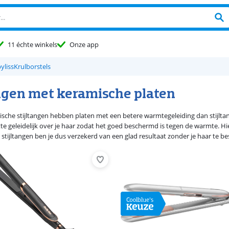
11 échte winkels
Onze app
yliss
Krulborstels
angen met keramische platen
ische stijltangen hebben platen met een betere warmtegeleiding dan stijlta
te geleidelijk over je haar zodat het goed beschermd is tegen de warmte. Hier
 stijltangen ben je dus verzekerd van een glad resultaat zonder je haar te b