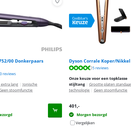
S752/00 Donkerpaars
Dyson Corrale Koper/Nikkel
9,0 van de 10, gebaseerd op 20 reviews.
8,7 van de 10, gebaseerd op 5 reviews.
5 reviews
9,0 van de 10, gebaseerd op 20 reviews.
0 reviews
Onze keuze voor een topklasse
 extra lang
|
Ionische
stijltang
|
Grootte platen standaa
Geen stoomfunctie
technologie
|
Geen stoomfunctie
401
,-
ezorgd
Morgen bezorgd
Vergelijken