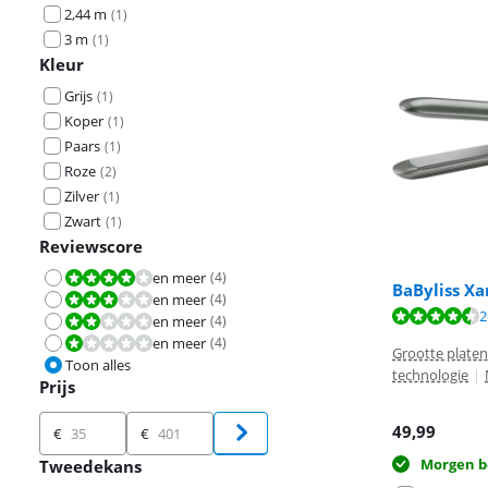
2,44 m
(
1
)
3 m
(
1
)
Kleur
Grijs
(
1
)
Koper
(
1
)
Paars
(
1
)
Roze
(
2
)
Zilver
(
1
)
Zwart
(
1
)
Reviewscore
en meer
(
4
)
Beoordeling is 8,0 van de 10.
BaByliss X
en meer
(
4
)
Beoordeling is 6,0 van de 10.
Beoordeling is 
2
en meer
(
4
)
Beoordeling is 4,0 van de 10.
en meer
(
4
)
Beoordeling is 2,0 van de 10.
Grootte plate
Toon alles
technologie
|
Prijs
Prijs
49,99
€
€
Morgen b
Tweedekans