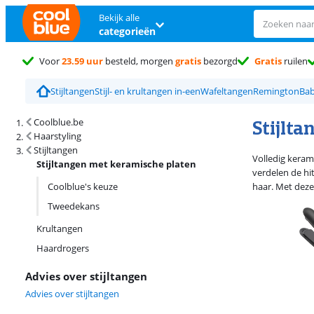
Bekijk alle
categorieën
Voor
23.59 uur
besteld, morgen
gratis
bezorgd
Gratis
ruilen
Stijltangen
Stijl- en krultangen in-een
Wafeltangen
Remington
Bab
Zoekresultaten en sortering
Stijlt
Coolblue.be
Haarstyling
Stijltangen
Volledig keram
Stijltangen met keramische platen
verdelen de hit
Coolblue's keuze
haar. Met deze
Tweedekans
Krultangen
Haardrogers
Advies over stijltangen
Advies over stijltangen