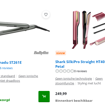
nieuw
Shark SilkiPro Straight HT4
anadu ST261E
Petal
8,9 van de 10, gebaseerd op 26 reviews.
6 reviews
0 reviews
n standaard
|
Geen ionische
Geen ionische technologie
|
Geen
Niet draadloos
stoomfunctie
|
Styling met lucht
249,99
ezorgd
Binnenkort beschikbaar