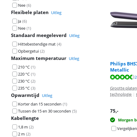
Nee
(
6
)
Flexibele platen
Uitleg
Ja
(
6
)
Nee
(
1
)
Standaard meegeleverd
Uitleg
Hittebestendige mat
(
4
)
Opbergetui
(
2
)
Maximum temperatuur
Uitleg
Philips BH
210 °C
(
1
)
Metallic
Beoordeling is 
Beoordeling is 
220 °C
(
1
)
Beoordeling is 
2
230 °C
(
2
)
Grootte platen
235 °C
(
3
)
technologie
|
Opwarmtijd
Uitleg
Korter dan 15 seconden
(
1
)
75
,-
Tussen de 15 en 30 seconden
(
5
)
Kabellengte
Morgen b
1,8 m
(
2
)
Vergelijken
2 m
(
2
)