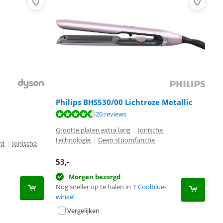
Philips BHS530/00 Lichtroze Metallic
20 reviews
Grootte platen extra lang
|
Ionische
technologie
|
Geen stoomfunctie
rd
|
Ionische
53
,-
Morgen bezorgd
Nog sneller op te halen in
1 Coolblue-
winkel
Vergelijken