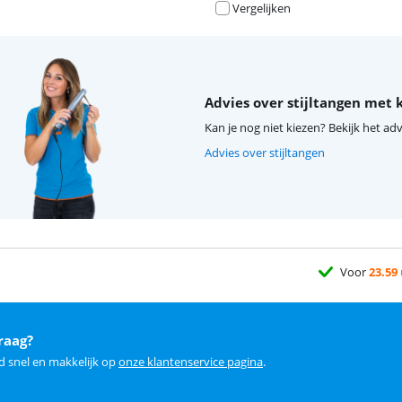
Vergelijken
Advies over stijltangen met
Kan je nog niet kiezen? Bekijk het adv
Advies over stijltangen
Voor
23.59
raag?
d snel en makkelijk op
onze klantenservice pagina
.