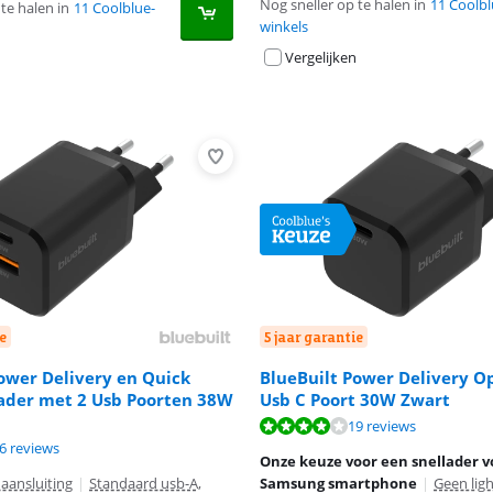
Nog sneller op te halen in
11 Coolbl
te halen in
11 Coolblue-
winkels
Vergelijken
e
5 jaar garantie
ower Delivery en Quick
BlueBuilt Power Delivery O
ader met 2 Usb Poorten 38W
Usb C Poort 30W Zwart
8,2 van de 10, gebaseerd op 19 reviews.
7,5 van de 10, gebaseerd op 43 reviews.
19 reviews
8,3 van de 10, gebaseerd op 16 reviews.
6 reviews
Onze keuze voor een snellader v
 aansluiting
|
Standaard usb-A,
Samsung smartphone
|
Geen lig