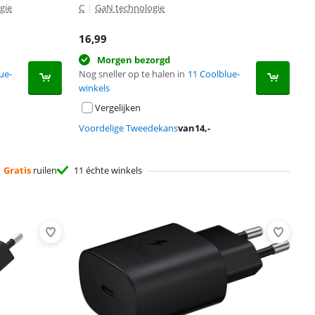
gie
C
|
GaN technologie
16,99
Morgen bezorgd
ue-
Nog sneller op te halen in
11 Coolblue-
winkels
Vergelijken
Voordelige Tweedekans
van
14
,-
Gratis
ruilen
11 échte winkels