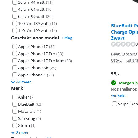
30 t/m 44 watt
(
11
)
45 t/m 64 watt
(
16
)
65 t/m 99 watt
(
26
)
100 t/m 139 watt
(
16
)
BlueBuilt P
140 t/m 199 watt
(
14
)
Charge Opl
Geschikt voor model
Zwart
Uitleg
Beoordeling is 
0
Beoordeling is 
Apple iPhone 17
(
33
)
Apple iPhone 17 Pro
(
33
)
Geen lightning
Usb-C
|
GaN t
Apple iPhone 17 Pro Max
(
33
)
Apple iPhone Air
(
29
)
55
,-
Apple iPhone X
(
20
)
44 meer
Morgen b
Merk
Nog sneller op 
winkels
Anker
(
7
)
Vergelijken
BlueBuilt
(
63
)
Motorola
(
1
)
Samsung
(
9
)
Xtorm
(
1
)
8 meer