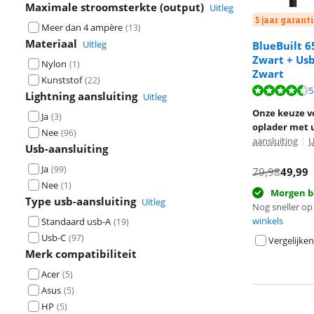
Maximale stroomsterkte (output)
Uitleg
5 jaar garanti
Meer dan 4 ampère
(
13
)
Materiaal
Uitleg
BlueBuilt 
Zwart + Us
Nylon
(
1
)
Zwart
Kunststof
(
22
)
Beoordeling is 
5
Beoordeling is 
Lightning aansluiting
Uitleg
Onze keuze v
Ja
(
3
)
oplader met 
Nee
(
96
)
aansluiting
|
U
Usb-aansluiting
Ja
(
99
)
79,98
49,99
Nee
(
1
)
Morgen b
Type usb-aansluiting
Uitleg
Nog sneller op 
winkels
Standaard usb-A
(
19
)
Usb-C
(
97
)
Vergelijken
Merk compatibiliteit
Acer
(
5
)
Asus
(
5
)
HP
(
5
)