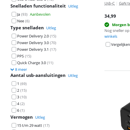
Usb-C
|
GaN t
Snelladen functionaliteit
Uitleg
Ja
Aanbevolen
(
93
)
34,99
Nee
(
6
)
Morgen b
Type snelladen
Uitleg
Nog sneller op 
Power Delivery 2.0
(
15
)
winkels
Power Delivery 3.0
(
70
)
Vergelijken
Power Delivery 3.1
(
17
)
PPS
(
15
)
Quick Charge 3.0
(
11
)
8 meer
Aantal usb-aansluitingen
Uitleg
1
(
69
)
2
(
15
)
3
(
10
)
4
(
2
)
6
(
1
)
Vermogen
Uitleg
15 t/m 29 watt
(
17
)