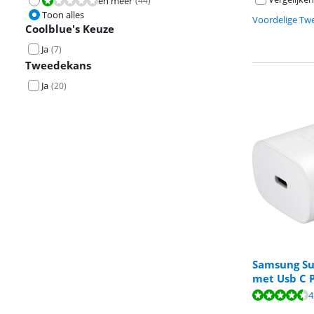
en meer
(
44
)
Beoordeling is 2,0 van de 10.
Toon alles
Voordelige Tw
Coolblue's Keuze
Ja
(
7
)
Tweedekans
Ja
(
20
)
Samsung Su
met Usb C 
Beoordeling is 
Beoordeling is 
Beoordeling is 
4