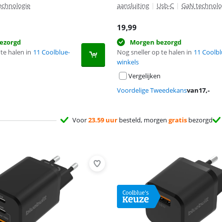
echnologie
aansluiting
|
Usb-C
|
GaN technolo
19,99
ezorgd
Morgen bezorgd
te halen in
11 Coolblue-
Nog sneller op te halen in
11 Coolbl
winkels
Vergelijken
Voordelige Tweedekans
van
17
,-
Voor
23.59 uur
besteld, morgen
gratis
bezorgd