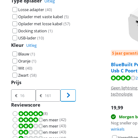
Type oplader
Uitleg
Losse adapter
(
40
)
Oplader met vaste kabel
(
5
)
Oplader met losse kabel
(
57
)
Docking station
(
1
)
USB-lader
(
10
)
Kleur
Uitleg
5 jaar garanti
Blauw
(
1
)
Oranje
(
1
)
BlueBuilt 
Wit
(
40
)
Usb C Poor
Beoordeling is 
Zwart
(
58
)
Beoordeling is 
Beoordeling is 
2
Prijs
Geen lightning
Prijs
technologie
€
€
Reviewscore
19,99
(
8
)
Beoordeling is 10 van de 10.
Morgen b
en meer
(
42
)
Beoordeling is 8,0 van de 10.
Nog sneller op 
en meer
(
43
)
Beoordeling is 6,0 van de 10.
winkels
en meer
(
43
)
Beoordeling is 4,0 van de 10.
Vergelijken