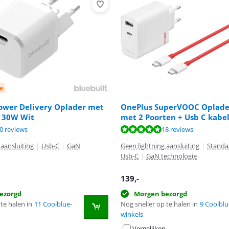
e
Power Delivery Oplader met
OnePlus SuperVOOC Oplad
t 30W Wit
met 2 Poorten + Usb C kabe
9,0 van de 10, gebaseerd op 5 reviews.
8,2 van de 10, gebaseerd op 20 reviews.
9,6 van de 10, gebaseerd op 18 reviews.
0 reviews
18 reviews
 aansluiting
|
Usb-C
|
GaN
Geen lightning aansluiting
|
Standa
Usb-C
|
GaN technologie
139
,-
ezorgd
Morgen bezorgd
te halen in
11 Coolblue-
Nog sneller op te halen in
9 Coolblu
winkels
Vergelijken