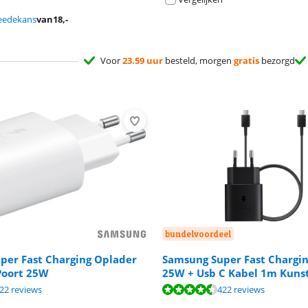
eedekans
van
18
,-
Voor
23.59 uur
besteld, morgen
gratis
bezorgd
bundelvoordeel
per Fast Charging Oplader
Samsung Super Fast Chargi
Poort 25W
25W + Usb C Kabel 1m Kunst
9,0 van de 10, gebaseerd op 5 reviews.
8,7 van de 10, gebaseerd op 422 reviews.
8,7 van de 10, gebaseerd op 422 reviews.
22 reviews
422 reviews