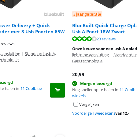
5 jaar garantie
ower Delivery + Quick
BlueBuilt Quick Charge Opl
ader met 3 Usb Poorten 65W
Usb A Poort 18W Zwart
8,2 van de 10, gebaseerd op 23 reviews.
23 reviews
 reviews
8,7 van de 10, gebaseerd op 422 reviews.
Onze keuze voor een usb A opla
 aansluiting
|
Standaard usb-A,
lightning aansluiting
|
Standaard u
echnologie
GaN technologie
20,99
ezorgd
Morgen bezorgd
te halen in
11 Coolblue-
Nog sneller op te halen in
11 Coolbl
winkels
Vergelijken
Voordelige Tweedekans
van
12
,-