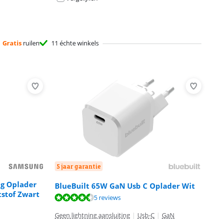
Gratis
ruilen
11 échte winkels
5 jaar garantie
ng Oplader
BlueBuilt 65W GaN Usb C Oplader Wit
stof Zwart
5 reviews
Geen lightning aansluiting
|
Usb-C
|
GaN