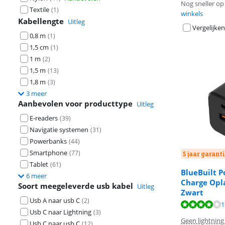
Nog sneller op 
Textile
(
1
)
winkels
Kabellengte
Uitleg
Vergelijken
0,8 m
(
1
)
1,5 cm
(
1
)
1 m
(
2
)
1,5 m
(
13
)
1,8 m
(
3
)
3 meer
Aanbevolen voor producttype
Uitleg
E-readers
(
39
)
Navigatie systemen
(
31
)
Powerbanks
(
44
)
Smartphone
(
77
)
5 jaar garanti
Tablet
(
61
)
BlueBuilt P
6 meer
Charge Opl
Soort meegeleverde usb kabel
Uitleg
Zwart
Beoordeling is 
Beoordeling is 
Usb A naar usb C
(
2
)
Beoordeling is 
1
Usb C naar Lightning
(
3
)
Geen lightning
Usb C naar usb C
(
12
)