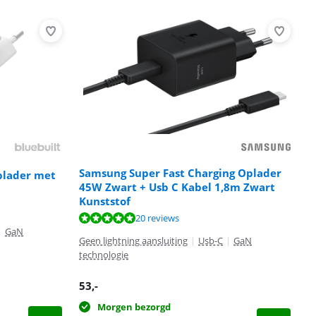
Samsung Super Fast Charging Oplader
plader met
45W Zwart + Usb C Kabel 1,8m Zwart
Kunststof
20 reviews
|
GaN
Geen lightning aansluiting
|
Usb-C
|
GaN
technologie
53
,-
Morgen bezorgd