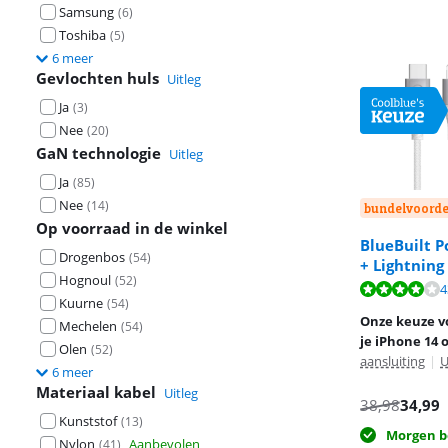
Samsung
(
6
)
Toshiba
(
5
)
6 meer
Gevlochten huls
Uitleg
Ja
(
3
)
Nee
(
20
)
GaN technologie
Uitleg
Ja
(
85
)
Nee
(
14
)
bundelvoorde
Op voorraad in de winkel
BlueBuilt 
Drogenbos
(
54
)
+ Lightning
Hognoul
(
52
)
Beoordeling is 
4
Beoordeling is 
Kuurne
(
54
)
Beoordeling is 
Onze keuze v
Mechelen
(
54
)
je iPhone 14 
Olen
(
52
)
aansluiting
|
U
6 meer
Materiaal kabel
Uitleg
38,98
34,99
Kunststof
(
13
)
Morgen b
Nylon
Aanbevolen
(
41
)