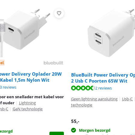
el
Power Delivery Oplader 20W
BlueBuilt Power Delivery O
 Kabel 1,5m Nylon Wit
2 Usb C Poorten 65W Wit
7,5 van de 10, gebaseerd op 43 reviews.
3 reviews
9,0 van de 10, gebaseerd op 2 reviews.
2 reviews
9,6 van de 10, gebaseerd op 20 reviews.
oor een snellader met kabel voor
Geen lightning aansluiting
|
Usb-C
of ouder
|
Lightning
technologie
sb-C
|
GaN technologie
55
,-
Morgen bezorgd
ezorgd