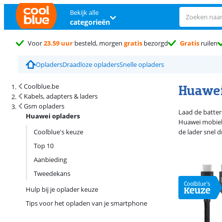
Bekijk alle
categorieën
Voor
23.59 uur
besteld, morgen
gratis
bezorgd
Gratis
ruilen
Opladers
Draadloze opladers
Snelle opladers
Zoekresultaten en sortering
Huawei
Coolblue.be
Kabels, adapters & laders
Gsm opladers
Laad de batter
Huawei opladers
Huawei mobiele
Coolblue's keuze
de lader snel 
Top 10
Aanbieding
Tweedekans
Hulp bij je oplader keuze
Tips voor het opladen van je smartphone