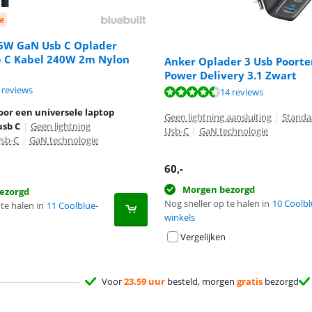
e
65W GaN Usb C Oplader
b C Kabel 240W 2m Nylon
Anker Oplader 3 Usb Poort
Power Delivery 3.1 Zwart
9,0 van de 10, gebaseerd op 5 reviews.
 reviews
9,3 van de 10, gebaseerd op 14 reviews.
14 reviews
oor een universele laptop
Geen lightning aansluiting
|
Standa
usb C
|
Geen lightning
Usb-C
|
GaN technologie
sb-C
|
GaN technologie
60
,-
Morgen bezorgd
ezorgd
Nog sneller op te halen in
10 Coolbl
te halen in
11 Coolblue-
winkels
Vergelijken
Voor
23.59 uur
besteld, morgen
gratis
bezorgd