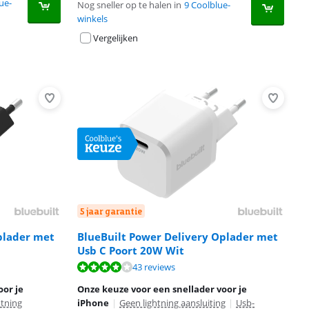
ue-
Nog sneller op te halen in
9 Coolblue-
winkels
Vergelijken
5 jaar garantie
plader met
BlueBuilt Power Delivery Oplader met
Usb C Poort 20W Wit
43 reviews
oor je
Onze keuze voor een snellader voor je
htning
iPhone
|
Geen lightning aansluiting
|
Usb-