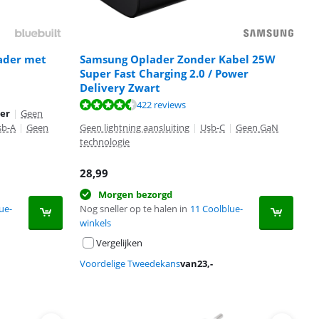
ader met
Samsung Oplader Zonder Kabel 25W
Super Fast Charging 2.0 / Power
Delivery Zwart
422 reviews
der
|
Geen
sb-A
|
Geen
Geen lightning aansluiting
|
Usb-C
|
Geen GaN
technologie
28,99
Morgen bezorgd
ue-
Nog sneller op te halen in
11 Coolblue-
winkels
Vergelijken
Voordelige Tweedekans
van
23
,-