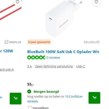
5 jaar garantie
er 120W
BlueBuilt 100W GaN Usb C Oplader Wit
l
5 reviews
5 A
|
Geen lightning aansluiting
|
Usb-C
ard usb-A,
55
,-
Morgen bezorgd
Nog sneller op te halen in
10 Coolblue-
e-
winkels
Vergelijken