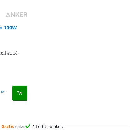
en 100W
ard usb-A,
ue-
Gratis
ruilen
11 échte winkels