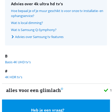
Advies over 4k ultra hd tv's
Hoe bepaal je of je muur geschikt is voor onze tv installatie- en
ophangservice?
Wat is local dimming?
Wat is Samsung Q-Symphony?
Advies over Samsung tv features
B
Basis 4K UHD tv's
#
4K HDR tv's
alles voor een glimlach
1
Heb je een vraag?