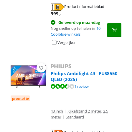
Productinformatieblad
opent in nieuw tabblad
999
,-
Geleverd op maandag
Nog sneller op te halen in
10
Coolblue-winkels
Vergelijken
Philips Ambilight 43" PUS8550
QLED (2025)
Beoordeling is 6,8 van de 10, gebaseerd op 1 review.
1 review
promotie
43 inch
|
Kijkafstand 2 meter, 2,5
meter
|
Standaard