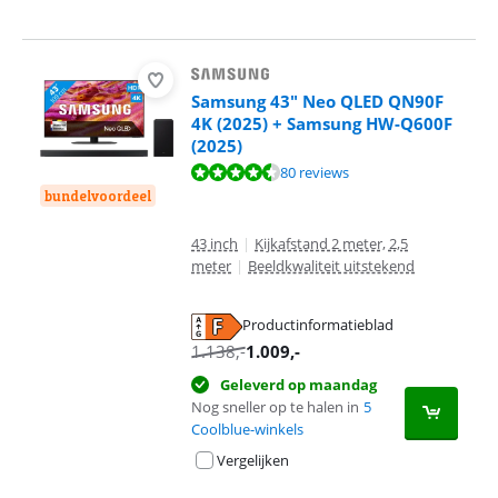
Samsung 43" Neo QLED QN90F
4K (2025) + Samsung HW-Q600F
(2025)
Beoordeling is 8,9 van de 10, gebaseerd op 80 reviews.
80 reviews
bundelvoordeel
43 inch
|
Kijkafstand 2 meter, 2,5
meter
|
Beeldkwaliteit uitstekend
Productinformatieblad
opent in nieuw tabblad
1.138
,-
1.009
,-
Geleverd op maandag
Nog sneller op te halen in
5
Coolblue-winkels
Vergelijken