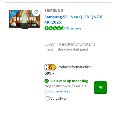
Samsung 55" Neo QLED QN73F
4K (2025)
Beoordeling is 9,0 van de 10, gebaseerd op 75 reviews.
75 reviews
55 inch
|
Kijkafstand 2,5 meter, 3
meter
|
Beeldkwaliteit goed
Productinformatieblad
opent in nieuw tabblad
699
,-
Geleverd op maandag
Nog sneller op te halen in
10
Coolblue-winkels
Vergelijken