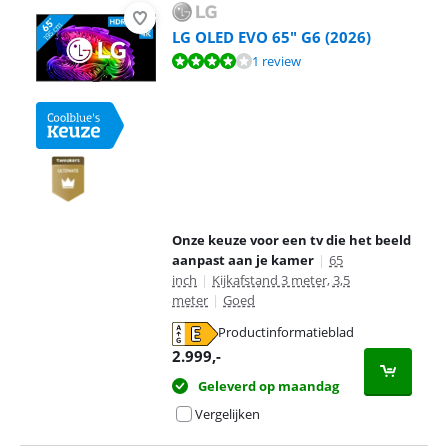
LG OLED EVO 65" G6 (2026)
Beoordeling is 8,4 van de 10, gebaseerd op 1 review.
1 review
Onze keuze voor een tv die het beeld
aanpast aan je kamer
|
65
inch
|
Kijkafstand 3 meter, 3,5
meter
|
Goed
Productinformatieblad
opent in nieuw tabblad
2.999
,-
Geleverd op maandag
Vergelijken