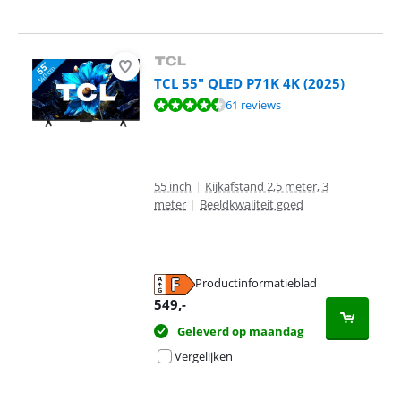
TCL 55" QLED P71K 4K (2025)
Beoordeling is 8,6 van de 10, gebaseerd op 61 reviews.
61 reviews
55 inch
|
Kijkafstand 2,5 meter, 3
meter
|
Beeldkwaliteit goed
Productinformatieblad
opent in nieuw tabblad
549
,-
Geleverd op maandag
Vergelijken