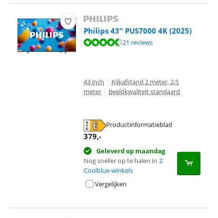
Philips 43'' PUS7000 4K (2025)
Beoordeling is 8,5 van de 10, gebaseerd op 21 reviews.
21 reviews
43 inch
|
Kijkafstand 2 meter, 2,5
meter
|
Beeldkwaliteit standaard
Productinformatieblad
opent in nieuw tabblad
379
,-
Geleverd op maandag
Nog sneller op te halen in
2
Coolblue-winkels
Vergelijken