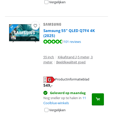
Vergelijken
Samsung 55" QLED Q7F4 4K
(2025)
Beoordeling is 9,0 van de 10, gebaseerd op 101 reviews.
101 reviews
55 inch
|
Kijkafstand 2,5 meter, 3
meter
|
Beeldkwaliteit goed
Productinformatieblad
opent in nieuw tabblad
549
,-
Geleverd op maandag
Nog sneller op te halen in
11
Coolblue-winkels
Vergelijken