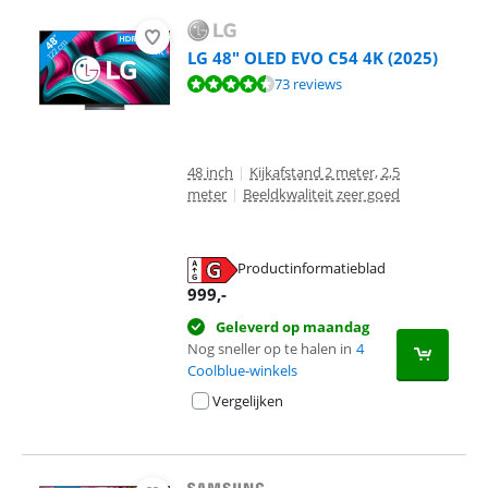
LG 48" OLED EVO C54 4K (2025)
Beoordeling is 9,0 van de 10, gebaseerd op 73 reviews.
73 reviews
48 inch
|
Kijkafstand 2 meter, 2,5
meter
|
Beeldkwaliteit zeer goed
Productinformatieblad
opent in nieuw tabblad
999
,-
Geleverd op maandag
Nog sneller op te halen in
4
Coolblue-winkels
Vergelijken