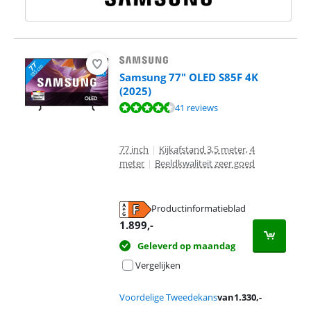
Samsung 77" OLED S85F 4K
(2025)
Beoordeling is 9,4 van de 10, gebaseerd op 41 reviews.
41 reviews
77 inch
|
Kijkafstand 3,5 meter, 4
meter
|
Beeldkwaliteit zeer goed
Productinformatieblad
opent in nieuw tabblad
1.899
,-
Geleverd op maandag
Vergelijken
Voordelige Tweedekans
van
1.330
,-