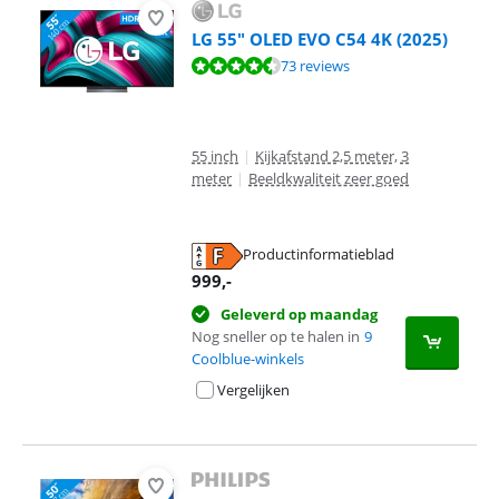
LG 55" OLED EVO C54 4K (2025)
Beoordeling is 9,0 van de 10, gebaseerd op 73 reviews.
73 reviews
55 inch
|
Kijkafstand 2,5 meter, 3
meter
|
Beeldkwaliteit zeer goed
Productinformatieblad
opent in nieuw tabblad
999
,-
Geleverd op maandag
Nog sneller op te halen in
9
Coolblue-winkels
Vergelijken