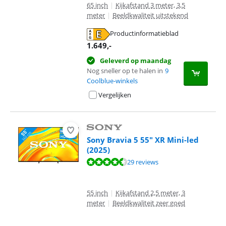
65 inch
|
Kijkafstand 3 meter, 3,5
meter
|
Beeldkwaliteit uitstekend
Productinformatieblad
opent in nieuw tabblad
1.649
,-
Geleverd op maandag
Nog sneller op te halen in
9
Coolblue-winkels
Vergelijken
Sony Bravia 5 55" XR Mini-led
(2025)
Beoordeling is 9,0 van de 10, gebaseerd op 29 reviews.
29 reviews
55 inch
|
Kijkafstand 2,5 meter, 3
meter
|
Beeldkwaliteit zeer goed