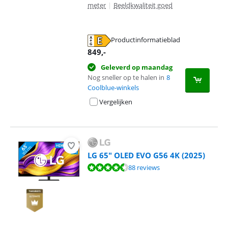
meter
|
Beeldkwaliteit goed
Productinformatieblad
opent in nieuw tabblad
849
,-
Geleverd op maandag
Nog sneller op te halen in
8
Coolblue-winkels
Vergelijken
LG 65" OLED EVO G56 4K (2025)
Beoordeling is 9,2 van de 10, gebaseerd op 88 reviews.
88 reviews