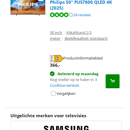
Philips 50" PUS7800 QLED 4K
(2025)
Beoordeling is 8,1 van de 10, gebaseerd op 24 reviews.
24 reviews
50 inch
|
Kijkafstand 2,5
meter
|
Beeldkwaliteit standaard
Productinformatieblad
opent in nieuw tabblad
366
,-
Geleverd op maandag
Nog sneller op te halen in
3
Coolblue-winkels
Vergelijken
Uitgelichte merken voor televisies