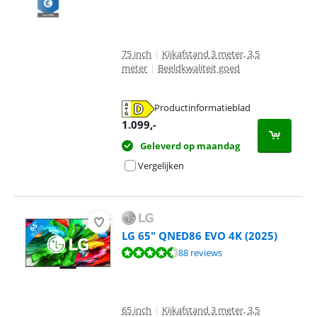
75 inch
|
Kijkafstand 3 meter, 3,5
meter
|
Beeldkwaliteit goed
Productinformatieblad
opent in nieuw tabblad
1.099
,-
Geleverd op maandag
Vergelijken
LG 65" QNED86 EVO 4K (2025)
Beoordeling is 8,7 van de 10, gebaseerd op 88 reviews.
88 reviews
65 inch
|
Kijkafstand 3 meter, 3,5