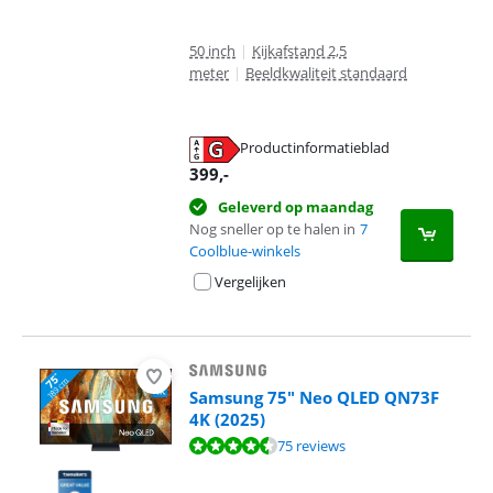
50 inch
|
Kijkafstand 2,5
meter
|
Beeldkwaliteit standaard
Productinformatieblad
opent in nieuw tabblad
399
,-
Geleverd op maandag
Nog sneller op te halen in
7
Coolblue-winkels
Vergelijken
Samsung 75" Neo QLED QN73F
4K (2025)
Beoordeling is 9,0 van de 10, gebaseerd op 75 reviews.
75 reviews