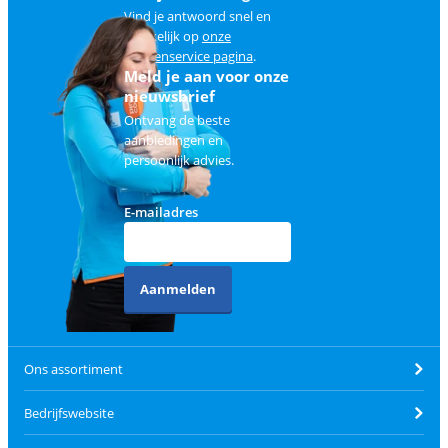
Vind je antwoord snel en
makkelijk op
onze
klantenservice pagina
.
Meld je aan voor onze
nieuwsbrief
Ontvang de beste
aanbiedingen en
persoonlijk advies.
E-mailadres
Aanmelden
Ons assortiment
Bedrijfswebsite