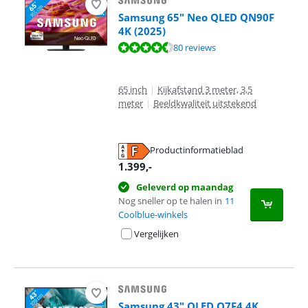
Samsung 65" Neo QLED QN90F
4K (2025)
Beoordeling is 8,9 van de 10, gebaseerd op 80 reviews.
80 reviews
65 inch
|
Kijkafstand 3 meter, 3,5
meter
|
Beeldkwaliteit uitstekend
Productinformatieblad
opent in nieuw tabblad
1.399
,-
Geleverd op maandag
Nog sneller op te halen in
11
Coolblue-winkels
Vergelijken
Samsung 43" QLED Q7F4 4K