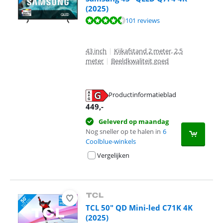
(2025)
Beoordeling is 9,0 van de 10, gebaseerd op 101 reviews.
101 reviews
43 inch
|
Kijkafstand 2 meter, 2,5
meter
|
Beeldkwaliteit goed
Productinformatieblad
opent in nieuw tabblad
449
,-
Geleverd op maandag
Nog sneller op te halen in
6
Coolblue-winkels
Vergelijken
TCL 50" QD Mini-led C71K 4K
(2025)