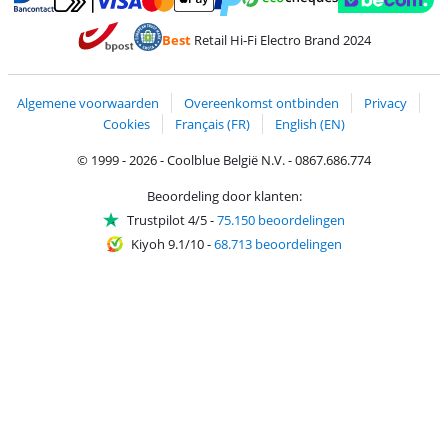
Betalen met MasterCard en Visa via ClickToPay
Betalen met Ecocheques
Betalen met Bancontact
Betalen met ApplePay
Webshop Trustmar
Betalen met PayPal
Best
Retail Hi-Fi Electro Brand 2024
Trustprofile van Coolblue
Verzending en bezorging met bPost
Algemene voorwaarden
Overeenkomst ontbinden
Privacy
Cookies
Français (FR)
English (EN)
© 1999 - 2026 - Coolblue België N.V. - 0867.686.774
Beoordeling door klanten:
Trustpilot 4/5
-
75.150 beoordelingen
Kiyoh 9.1/10
-
68.713 beoordelingen