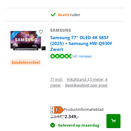
Gratis
ruilen
Samsung 77" OLED 4K S85F
(2025) + Samsung HW-Q930F
Zwart
Beoordeling is 9,4 van de 10, gebaseerd op 41 reviews.
41 reviews
bundelvoordeel
77 inch
|
Kijkafstand 3,5 meter, 4
meter
|
Beeldkwaliteit zeer goed
Productinformatieblad
opent in nieuw tabblad
2.548
,-
2.349
,-
Geleverd op maandag