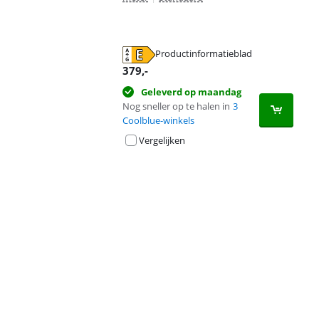
Productinformatieblad
opent in nieuw tabblad
379
,-
Geleverd op maandag
Nog sneller op te halen in
3
Coolblue-winkels
Vergelijken
Advertentie