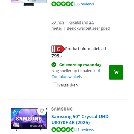
Beoordeling is 9,1 van de 10, gebaseerd op 85 reviews.
85 reviews
50 inch
|
Kijkafstand 2,5
meter
|
Beeldkwaliteit zeer goed
Productinformatieblad
opent in nieuw tabblad
799
,-
Geleverd op maandag
Nog sneller op te halen in
6
Coolblue-winkels
Vergelijken
Samsung 50" Crystal UHD
U8070F 4K (2025)
Beoordeling is 8,9 van de 10, gebaseerd op 41 reviews.
41 reviews