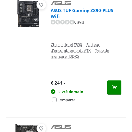
ASUS TUF Gaming Z890-PLUS
Wifi
0 avis
Chipset Intel Z890
|
Facteur
d'encombrement : ATX
|
Type de
mémoire : DDR5
€
241
,-
Livré demain
Comparer