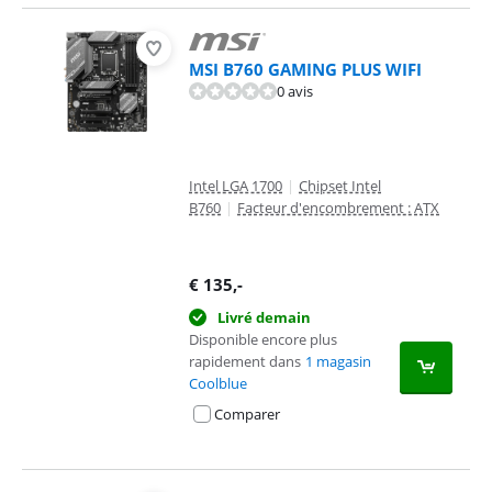
MSI B760 GAMING PLUS WIFI
0 avis
Intel LGA 1700
|
Chipset Intel
B760
|
Facteur d'encombrement : ATX
€
135
,-
Livré demain
Disponible encore plus
rapidement dans
1 magasin
Coolblue
Comparer