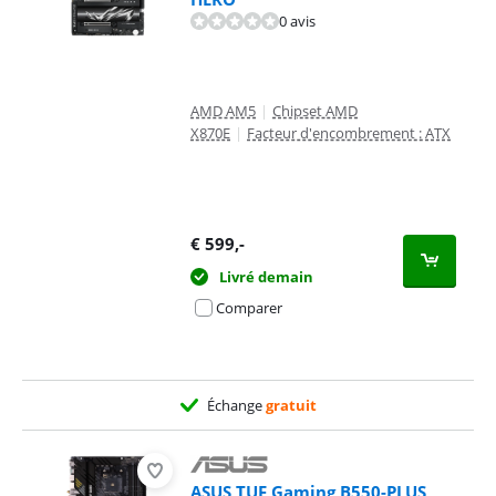
0 avis
AMD AM5
|
Chipset AMD
X870E
|
Facteur d'encombrement : ATX
€
599
,-
Livré demain
Comparer
Échange
gratuit
ASUS TUF Gaming B550-PLUS