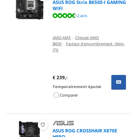
ASUS ROG Strix B650E-I GAMING
WIFI
La note est de 8,8 sur 10, basée sur 2 avis.
2 avis
AMD AM5
|
Chipset AMD
B650
|
Facteur d'encombrement : Mini-
ITX
€
239
,-
Temporairement épuisé
Comparer
ASUS ROG CROSSHAIR X870E
HERO