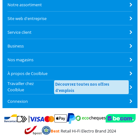
Notre assortiment
Site web d'entreprise
Service client
Business
Nos magasins
À propos de Coolblue
Travailler chez
Découvrez toutes nos offres
Coolblue
d'emplois
Connexion
Payer avec MasterCard et Visa via ClickToPay
Payer avec des écochèques
Payer avec Bancontact
Payer avec ApplePay
Webshop Trustmark 
Payer avec PayPal
Best
Retail Hi-Fi Electro Brand 2024
Trustprofile de Coolblue
Expédition et livraison avec bPost