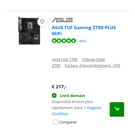
ASUS TUF Gaming Z790-PLUS
WIFI
La note est de 10 sur 10, basée sur 1 avis.
1 avis
Intel LGA 1700
|
Chipset Intel
Z790
|
Facteur d'encombrement : ATX
€
217
,-
Livré demain
Disponible encore plus
rapidement dans
1 magasin
Coolblue
Comparer