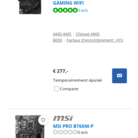
GAMING WIFI
La note est de 9,7 sur 10, basée sur 3 avis.
3 avis
AMD AM5
|
Chipset AMD
B650
|
Facteur d'encombrement : ATX
€
277
,-
Temporairement épuisé
Comparer
MSI PRO B760M-P
0 avis