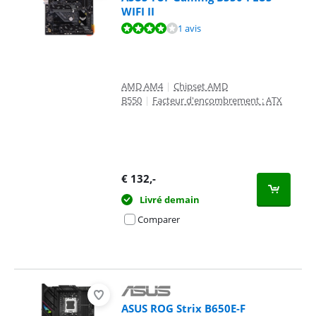
WIFI II
La note est de 8,0 sur 10, basée sur 1 avis.
1 avis
AMD AM4
|
Chipset AMD
B550
|
Facteur d'encombrement : ATX
€
132
,-
Livré demain
Comparer
ASUS ROG Strix B650E-F