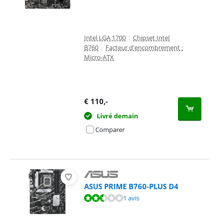
Intel LGA 1700
|
Chipset Intel
B760
|
Facteur d'encombrement :
Micro-ATX
€
110
,-
Livré demain
Comparer
ASUS PRIME B760-PLUS D4
La note est de 5,0 sur 10, basée sur 1 avis.
1 avis