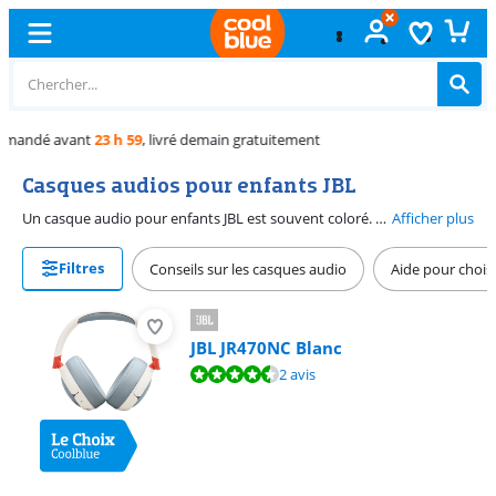
Échange
gratuit
Casques audios pour enfants JBL
Un casque audio pour enfants JBL est souvent coloré. Les oreillettes sont petites, donc le casque audio s'adaptent bien à la tête de votre enfant. Votre enfant aime le rose, le bleu ou le vert ? Choisissez votre couleur préférée. Les casques audios pour enfants sont parfois livrés avec une feuille d'autocollants pour rendre les casques encore plus beaux. Les casques audios pour enfants sont limités pour éviter les dommages auditifs. Attention : si vous laissez votre enfant écouter de la musique au volume maximum pendant de longues périodes, cela peut quand même être nocif. Ces casques audios ne conviennent pas aux adultes en raison de leur taille.
Afficher plus
Filtres
Conseils sur les casques audio
Aide pour chois
JBL JR470NC Blanc
La note est de 8,6 sur 10, basée sur 2 avis.
2 avis