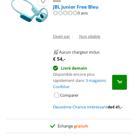
JBL Junior Free Bleu
0 avis
Open ear
|
|
Non pliable
Aucun chargeur inclus
€
54
,-
Livré demain
Disponible encore plus
rapidement dans
3 magasins
Coolblue
Comparer
Deuxième Chance intéressant
de
€
41
,-
Échange
gratuit