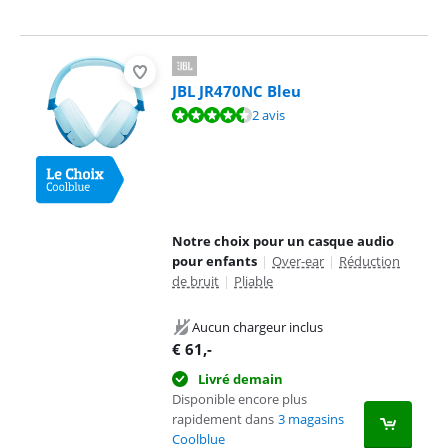
JBL JR470NC Bleu
La note est de 9,0 sur 10, basée sur 2 avis.
2 avis
Notre choix pour un casque audio
pour enfants
|
Over-ear
|
Réduction
de bruit
|
Pliable
Aucun chargeur inclus
€
61
,-
Livré demain
Disponible encore plus
rapidement dans
3 magasins
Coolblue