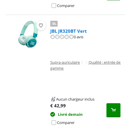
Comparer
JBL JR320BT Vert
0 avis
Supra-auriculaire
|
|
Qualité : entrée de
gamme
Aucun chargeur inclus
€
42,99
Livré demain
Comparer