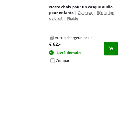
Notre choix pour un casque audio
pour enfants
|
Over-ear
|
Réduction
de bruit
|
Pliable
Aucun chargeur inclus
€
62
,-
Livré demain
Comparer
Advertentie