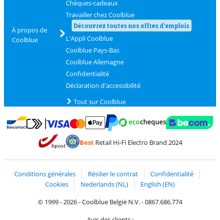
Chèques-cadeaux
Travailler chez Coolblue
Découvrez toutes nos offres d'emplois
À propos de
L'Appli Coolblue
Coolblue
Coolblue Pays-Bas
Coolblue Allemagne
Confidentialité
Déclaration d'accessibilité
Tout sur Coolblue
Payer avec MasterCard et Visa via ClickToPay
Payer avec des écochèques
Payer avec Bancontact
Payer avec ApplePay
Webshop Trustmark 
Payer avec PayPal
Best
Retail Hi-Fi Electro Brand 2024
Trustprofile de Coolblue
Expédition et livraison avec bPost
Conditions générales
Résilier le contrat
Confidentialité
Cookies
Nederlands (NL)
English (EN)
© 1999 - 2026 - Coolblue België N.V. - 0867.686.774
Avis des clients :