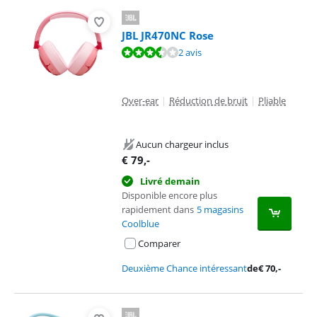
JBL JR470NC Rose
La note est de 7,2 sur 10, basée sur 2 avis.
2 avis
Over-ear
|
Réduction de bruit
|
Pliable
Aucun chargeur inclus
€
79
,-
Livré demain
Disponible encore plus
rapidement dans
5 magasins
Coolblue
Comparer
Deuxième Chance intéressant
de
€
70
,-