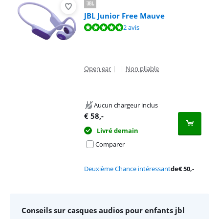
JBL Junior Free Mauve
La note est de 10 sur 10, basée sur 2 avis.
2 avis
Open ear
|
|
Non pliable
Aucun chargeur inclus
€
58
,-
Livré demain
Comparer
Deuxième Chance intéressant
de
€
50
,-
Conseils sur casques audios pour enfants jbl