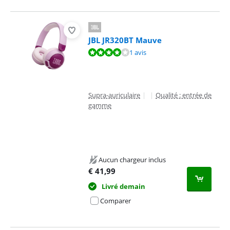
JBL JR320BT Mauve
La note est de 8,4 sur 10, basée sur 1 avis.
1 avis
Supra-auriculaire
|
|
Qualité : entrée de
gamme
Aucun chargeur inclus
€
41,99
Livré demain
Comparer