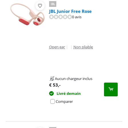
JBL Junior Free Rose
0 avis
Open ear
|
|
Non pliable
Aucun chargeur inclus
€
53
,-
Livré demain
Comparer