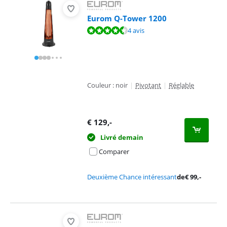
Eurom Q-Tower 1200
La note est de 8,7 sur 10, basée sur 4 avis.
4 avis
Couleur : noir
|
Pivotant
|
Réglable
€
129
,-
Livré demain
Comparer
Deuxième Chance intéressant
de
€
99
,-