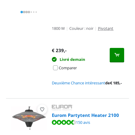
1800 W
|
Couleur : noir
|
Pivotant
€
239
,-
Livré demain
Comparer
Deuxième Chance intéressant
de
€
185
,-
Eurom Partytent Heater 2100
La note est de 9,3 sur 10, basée sur 150 avis.
150 avis