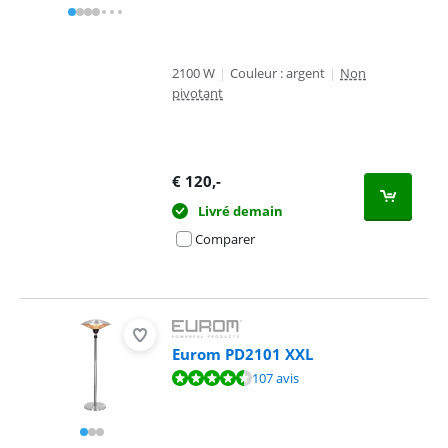
2100 W
|
Couleur : argent
|
Non
pivotant
€
120
,-
Livré demain
Comparer
Eurom PD2101 XXL
La note est de 9,1 sur 10, basée sur 107 avis.
107 avis