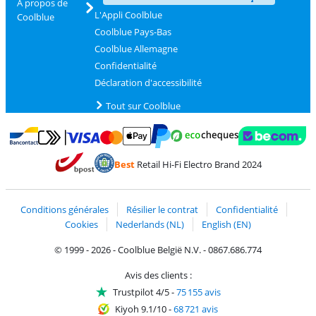
À propos de
L'Appli Coolblue
Coolblue
Coolblue Pays-Bas
Coolblue Allemagne
Confidentialité
Déclaration d'accessibilité
Tout sur Coolblue
Payer avec MasterCard et Visa via ClickToPay
Payer avec des écochèques
Payer avec Bancontact
Payer avec ApplePay
Webshop Trustmark 
Payer avec PayPal
Best
Retail Hi-Fi Electro Brand 2024
Trustprofile de Coolblue
Expédition et livraison avec bPost
Conditions générales
Résilier le contrat
Confidentialité
Cookies
Nederlands (NL)
English (EN)
© 1999 - 2026 - Coolblue België N.V. - 0867.686.774
Avis des clients :
Trustpilot 4/5
-
75 155 avis
Kiyoh 9.1/10
-
68 721 avis