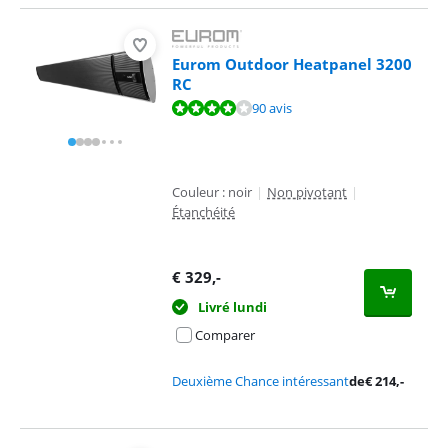
Eurom Outdoor Heatpanel 3200
RC
La note est de 8,4 sur 10, basée sur 90 avis.
90 avis
Couleur : noir
|
Non pivotant
|
Étanchéité
€
329
,-
Livré lundi
Comparer
Deuxième Chance intéressant
de
€
214
,-