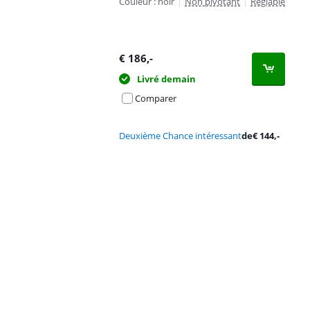
Couleur : noir
|
Non pivotant
|
Réglable
€
186
,-
Livré demain
Comparer
Deuxième Chance intéressant
de
€
144
,-
Advertentie