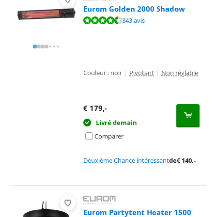
Eurom Golden 2000 Shadow
La note est de 9,1 sur 10, basée sur 343 avis.
343 avis
Couleur : noir
|
Pivotant
|
Non réglable
€
179
,-
Livré demain
Comparer
Deuxième Chance intéressant
de
€
140
,-
Eurom Partytent Heater 1500