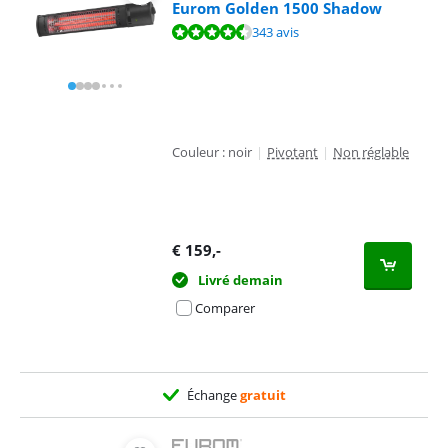
Eurom Golden 1500 Shadow
La note est de 9,1 sur 10, basée sur 343 avis.
343 avis
Couleur : noir
|
Pivotant
|
Non réglable
€
159
,-
Livré demain
Comparer
Échange
gratuit