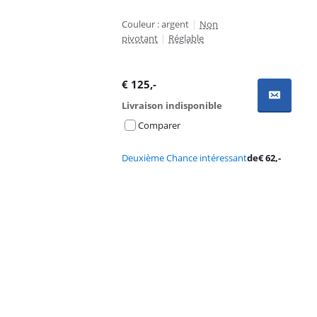
Couleur : argent
|
Non
pivotant
|
Réglable
€
125
,-
Livraison indisponible
Comparer
Deuxième Chance intéressant
de
€
62
,-
Advertentie