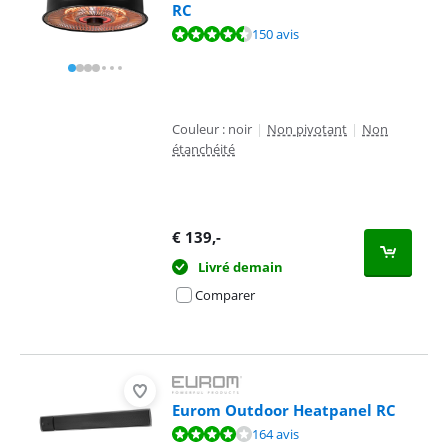
RC
La note est de 9,3 sur 10, basée sur 150 avis.
150 avis
Couleur : noir
|
Non pivotant
|
Non
étanchéité
€
139
,-
Livré demain
Comparer
Eurom Outdoor Heatpanel RC
La note est de 8,4 sur 10, basée sur 164 avis.
164 avis