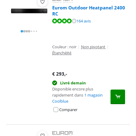
Eurom Outdoor Heatpanel 2400
RC
La note est de 8,4 sur 10, basée sur 164 avis.
164 avis
Couleur : noir
|
Non pivotant
|
Étanchéité
€
293
,-
Livré demain
Disponible encore plus
rapidement dans
1 magasin
Coolblue
Comparer