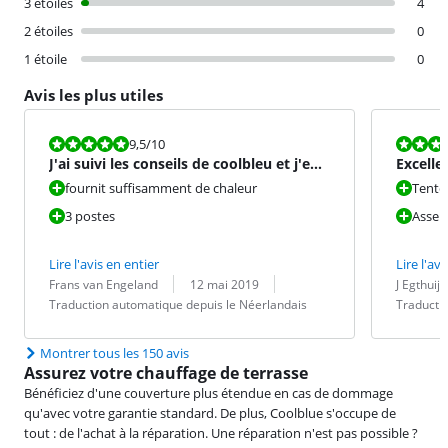
3 étoiles
4
2 étoiles
0
1 étoile
0
Avis les plus utiles
La note est 9,5 sur 10.
La note est 1
9,5
/10
J'ai suivi les conseils de coolbleu et j'en
Excelle
ai eu deux tout
fournit suffisamment de chaleur
Tente 
3 postes
Assem
Lire l'avis en entier
Lire l'avi
Évaluation par :
Date :
Traduction :
Évaluation pa
Date :
Traduction :
Frans van Engeland
12 mai 2019
J Egthuij
Traduction automatique depuis le Néerlandais
Traducti
Montrer tous les 150 avis
Assurez votre chauffage de terrasse
Bénéficiez d'une couverture plus étendue en cas de dommage
qu'avec votre garantie standard. De plus, Coolblue s'occupe de
tout : de l'achat à la réparation. Une réparation n'est pas possible ?