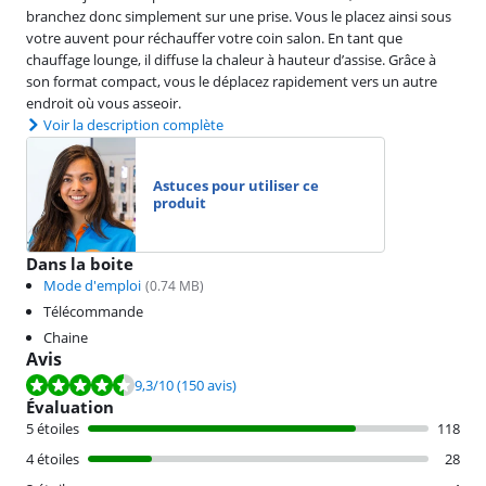
branchez donc simplement sur une prise. Vous le placez ainsi sous
votre auvent pour réchauffer votre coin salon. En tant que
chauffage lounge, il diffuse la chaleur à hauteur d’assise. Grâce à
son format compact, vous le déplacez rapidement vers un autre
endroit où vous asseoir.
Voir la description complète
Astuces pour utiliser ce
produit
Dans la boite
Mode d'emploi
(
0.74
MB)
Télécommande
Chaine
Avis
La note est de 9,3 sur 10, basée sur 150 avis.
9,3
/10
(150 avis)
Évaluation
5 étoiles
118
4 étoiles
28