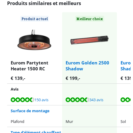
Produits similaires et meilleurs
Produit actuel
Meilleur choix
Eurom Partytent
Eurom Golden 2500
Euro
Heater 1500 RC
Shadow
Shad
€
139
,-
€
199
,-
€
139
Avis
La note est de 9,3 sur 10, basée sur 150 avis.
La note est de 9,1 sur 10, basée sur 343 avis.
La note est de 9,1 sur 10, basée sur 85 avis.
La note est de 8,7 sur 10, basée sur 4 avis.
La note est de 8,7 sur 10, basée sur 4 avis.
150 avis
343 avis
Surface de montage
Plafond
Mur
Sol
Type d'élément chauffant