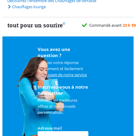
Découvrez l'ensemble des Chauffages de terrasse
Chauffages lounge
tout pour un sourire
Vous avez une
question ?
Trouvez votre réponse
rapidement et facilement
sur
la page de notre service
client
.
Inscrivez-vous à notre
newsletter
Recevez les meilleures
offres et nos conseils
personnalisés.
Adresse mail