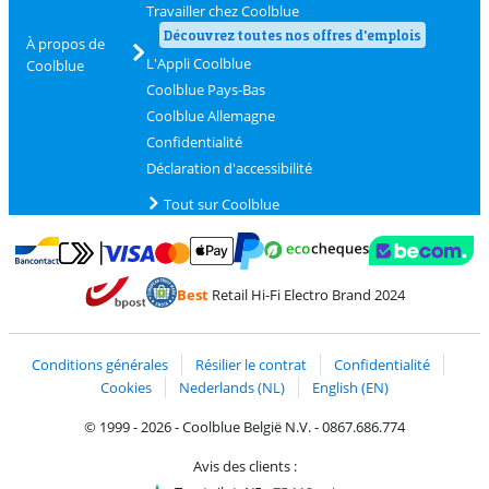
Travailler chez Coolblue
Découvrez toutes nos offres d'emplois
À propos de
L'Appli Coolblue
Coolblue
Coolblue Pays-Bas
Coolblue Allemagne
Confidentialité
Déclaration d'accessibilité
Tout sur Coolblue
Payer avec MasterCard et Visa via ClickToPay
Payer avec des écochèques
Payer avec Bancontact
Payer avec ApplePay
Webshop Trustmark 
Payer avec PayPal
Best
Retail Hi-Fi Electro Brand 2024
Trustprofile de Coolblue
Expédition et livraison avec bPost
Conditions générales
Résilier le contrat
Confidentialité
Cookies
Nederlands (NL)
English (EN)
© 1999 - 2026 - Coolblue België N.V. - 0867.686.774
Avis des clients :