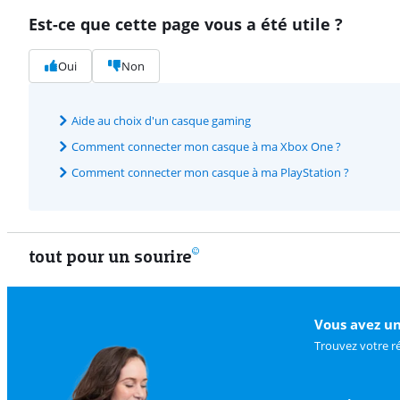
Est-ce que cette page vous a été utile ?
Oui
Non
Aide au choix d'un casque gaming
Comment connecter mon casque à ma Xbox One ?
Comment connecter mon casque à ma PlayStation ?
tout pour un sourire
Vous avez un
Trouvez votre r