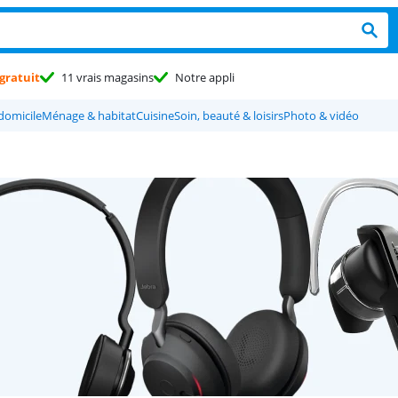
gratuit
11 vrais magasins
Notre appli
 domicile
Ménage & habitat
Cuisine
Soin, beauté & loisirs
Photo & vidéo