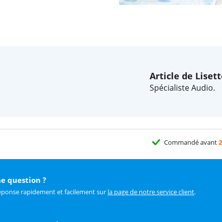
Article de Liset
Spécialiste Audio.
Commandé avant
2
e question ?
éponse rapidement et facilement sur
la page de notre service client
.