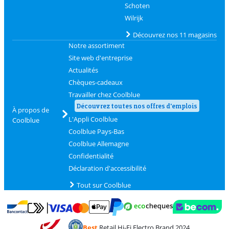
Schoten
Wilrijk
Découvrez nos 11 magasins
Notre assortiment
Site web d'entreprise
Actualités
Chèques-cadeaux
Travailler chez Coolblue
Découvrez toutes nos offres d'emplois
À propos de
L'Appli Coolblue
Coolblue
Coolblue Pays-Bas
Coolblue Allemagne
Confidentialité
Déclaration d'accessibilité
Tout sur Coolblue
Payer avec MasterCard et Visa via ClickToPay
Payer avec des écochèques
Payer avec Bancontact
Payer avec ApplePay
Webshop Trustmark 
Payer avec PayPal
Best
Retail Hi-Fi Electro Brand 2024