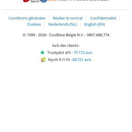
Trustprofile de Coolblue
Expédition et livraison avec bPost
Conditions générales
Résilier le contrat
Confidentialité
Cookies
Nederlands (NL)
English (EN)
© 1999 - 2026 - Coolblue België N.V. - 0867.686.774
Avis des clients :
Trustpilot 4/5
-
75 172 avis
Kiyoh 9.1/10
-
68 721 avis