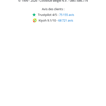
© 1999 - 2026 - Coolblue België N.V. - 0867.686.774
Avis des clients :
Trustpilot 4/5
-
75 155 avis
Kiyoh 9.1/10
-
68 721 avis