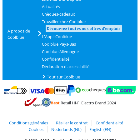
Actualités
Chèques-cadeaux
Travailler chez Coolblue
Découvrez toutes nos offres d'emplois
À propos de
L'Appli Coolblue
Coolblue
Coolblue Pays-Bas
Coolblue Allemagne
Confidentialité
Déclaration d'accessibilité
Tout sur Coolblue
Payer avec MasterCard et Visa via ClickToPay
Payer avec des écochèques
Payer avec Bancontact
Payer avec ApplePay
Webshop Trustmark 
Payer avec PayPal
Best
Retail Hi-Fi Electro Brand 2024
Trustprofile de Coolblue
Expédition et livraison avec bPost
Conditions générales
Résilier le contrat
Confidentialité
Cookies
Nederlands (NL)
English (EN)