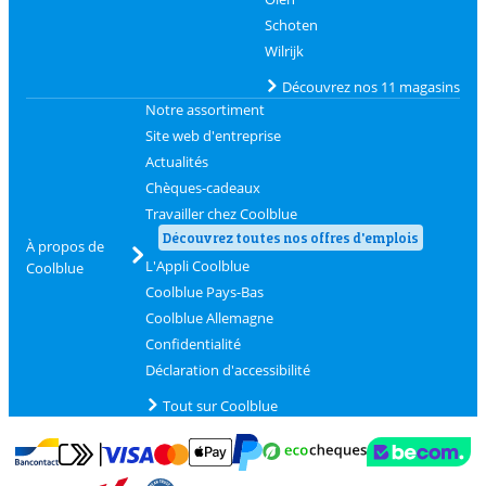
Schoten
Wilrijk
Découvrez nos 11 magasins
Notre assortiment
Site web d'entreprise
Actualités
Chèques-cadeaux
Travailler chez Coolblue
Découvrez toutes nos offres d'emplois
À propos de
L'Appli Coolblue
Coolblue
Coolblue Pays-Bas
Coolblue Allemagne
Confidentialité
Déclaration d'accessibilité
Tout sur Coolblue
Payer avec MasterCard et Visa via ClickToPay
Payer avec des écochèques
Payer avec Bancontact
Payer avec ApplePay
Webshop Trustmark 
Payer avec PayPal