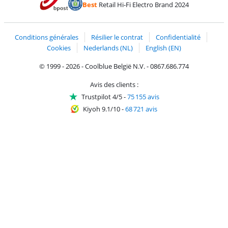
Best
Retail Hi-Fi Electro Brand 2024
Trustprofile de Coolblue
Expédition et livraison avec bPost
Conditions générales
Résilier le contrat
Confidentialité
Cookies
Nederlands (NL)
English (EN)
© 1999 - 2026 - Coolblue België N.V. - 0867.686.774
Avis des clients :
Trustpilot 4/5
-
75 155 avis
Kiyoh 9.1/10
-
68 721 avis