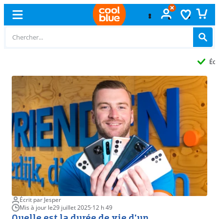
Échange
gratuit
Écrit par Jesper
Mis à jour le
29 juillet 2025
·
12 h 49
Quelle est la durée de vie d'un