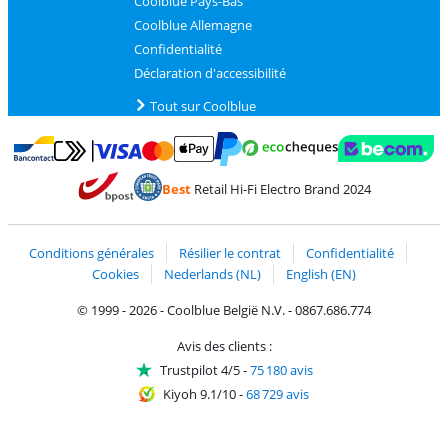
Coolblue Pays-Bas
Coolblue Allemagne
Confidentialité
Déclaration d'accessibilité
Tout sur Coolblue
Payer avec MasterCard et Visa via ClickToPay
Payer avec des écochèques
Payer avec Bancontact
Payer avec ApplePay
Webshop Trustmark 
Payer avec PayPal
Best
Retail Hi-Fi Electro Brand 2024
Trustprofile de Coolblue
Expédition et livraison avec bPost
Conditions générales
Résilier le contrat
Confidentialité
Cookies
Nederlands (NL)
English (EN)
© 1999 - 2026 - Coolblue België N.V. - 0867.686.774
Avis des clients :
Trustpilot 4/5
-
75 180 avis
Kiyoh 9.1/10
-
68 729 avis