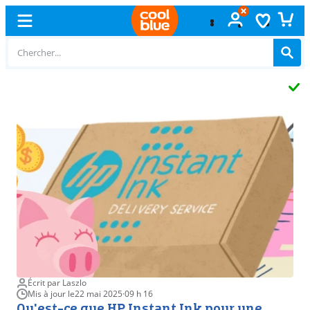
Échange
gratuit
Écrit par Laszlo
Mis à jour le
22 mai 2025
·
09 h 16
Qu'est-ce que HP Instant Ink pour une