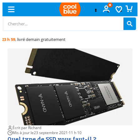
Échange
gratuit
Écrit par Richard
Mis à jour le
23 septembre 2021
·
11 h 10
Quel type de SSD vous faut-il ?