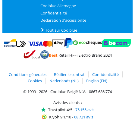
Coolblue Allemagne
Confidentialité
Déclaration d'accessibilité
Tout sur Coolblue
Payer avec MasterCard et Visa via ClickToPay
Payer avec des écochèques
Payer avec Bancontact
Payer avec ApplePay
Webshop Trustmark 
Payer avec PayPal
Best
Retail Hi-Fi Electro Brand 2024
Trustprofile de Coolblue
Expédition et livraison avec bPost
Conditions générales
Résilier le contrat
Confidentialité
Cookies
Nederlands (NL)
English (EN)
© 1999 - 2026 - Coolblue België N.V. - 0867.686.774
Avis des clients :
Trustpilot 4/5
-
75 155 avis
Kiyoh 9.1/10
-
68 721 avis