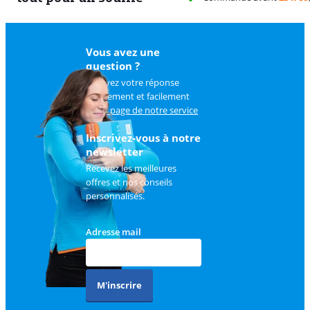
Vous avez une
question ?
Trouvez votre réponse
rapidement et facilement
sur
la page de notre service
client
.
Inscrivez-vous à notre
newsletter
Recevez les meilleures
offres et nos conseils
personnalisés.
Adresse mail
M'inscrire