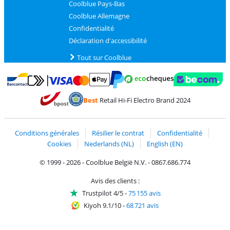
Coolblue Pays-Bas
Coolblue Allemagne
Confidentialité
Déclaration d'accessibilité
Tout sur Coolblue
Payer avec MasterCard et Visa via ClickToPay
Payer avec des écochèques
Payer avec Bancontact
Payer avec ApplePay
Webshop Trustmark 
Payer avec PayPal
Best
Retail Hi-Fi Electro Brand 2024
Trustprofile de Coolblue
Expédition et livraison avec bPost
Conditions générales
Résilier le contrat
Confidentialité
Cookies
Nederlands (NL)
English (EN)
© 1999 - 2026 - Coolblue België N.V. - 0867.686.774
Avis des clients :
Trustpilot 4/5
-
75 155 avis
Kiyoh 9.1/10
-
68 721 avis