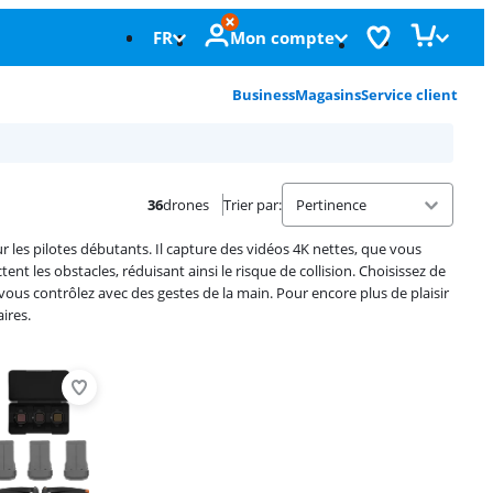
FR
Mon compte
Business
Magasins
Service client
36
drones
Trier par
:
r les pilotes débutants. Il capture des vidéos 4K nettes, que vous
t les obstacles, réduisant ainsi le risque de collision. Choisissez de
s contrôlez avec des gestes de la main. Pour encore plus de plaisir
ires.
Advertentie