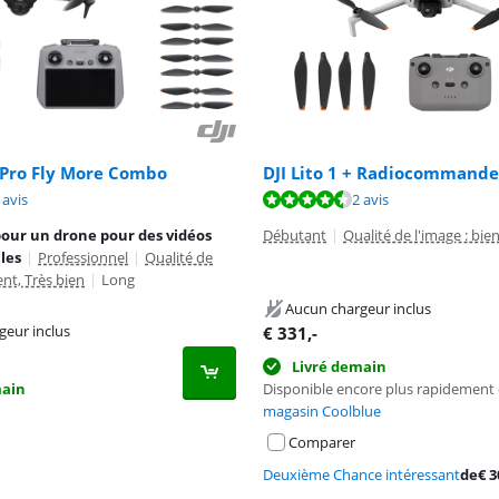
 Pro Fly More Combo
DJI Lito 1 + Radiocommande
10 sur 10, basée sur 4 avis.
8,8 sur 10, basée sur 2 avis.
 avis
2 avis
8,9 sur 10, basée sur 17 avis.
pour un drone pour des vidéos
Débutant
|
Qualité de l'image : bie
les
|
Professionnel
|
Qualité de
ent, Très bien
|
Long
Aucun chargeur inclus
geur inclus
€
331
,-
Livré demain
main
Disponible encore plus rapidement
magasin Coolblue
Comparer
Deuxième Chance intéressant
de
€
3