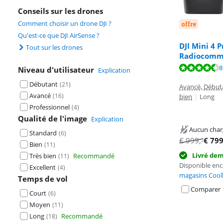
Conseils sur les drones
Comment choisir un drone DJI ?
offre
Qu'est-ce que DJI AirSense ?
DJI Mini 4 
Tout sur les drones
Radiocomma
La note est de 
8
Niveau d'utilisateur
Explication
La note est de 
Débutant
(
21
)
Avancé, Début
Avancé
(
16
)
bien
|
Long
Professionnel
(
4
)
Qualité de l'image
Explication
Aucun char
Standard
(
6
)
€
999
,-
€
79
Bien
(
11
)
Livré de
Très bien
Recommandé
(
11
)
Disponible en
Excellent
(
4
)
magasins Cool
Temps de vol
Comparer
Court
(
6
)
Moyen
(
11
)
Long
Recommandé
(
18
)