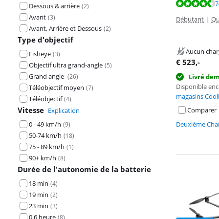
La note est de 
La note est de 
La note est de 
7
Dessous & arrière
(
2
)
Avant
(
3
)
Débutant
|
Qu
Avant, Arrière et Dessous
(
2
)
Type d'objectif
Aucun char
Fisheye
(
3
)
€
523
,-
Objectif ultra grand-angle
(
5
)
Grand angle
(
26
)
Livré de
Disponible en
Téléobjectif moyen
(
7
)
magasins Cool
Téléobjectif
(
4
)
Vitesse
Comparer
Explication
0 - 49 km/h
Deuxième Chan
(
9
)
50-74 km/h
(
18
)
75 - 89 km/h
(
1
)
90+ km/h
(
8
)
Durée de l'autonomie de la batterie
18 min
(
4
)
19 min
(
2
)
23 min
(
3
)
0,6 heure
(
8
)