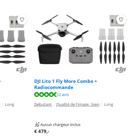
+
DJI Lito 1 Fly More Combo +
Radiocommande
2 avis
n
|
Long
Débutant
|
Qualité de l'image : bien
|
Long
Aucun chargeur inclus
€
479
,-