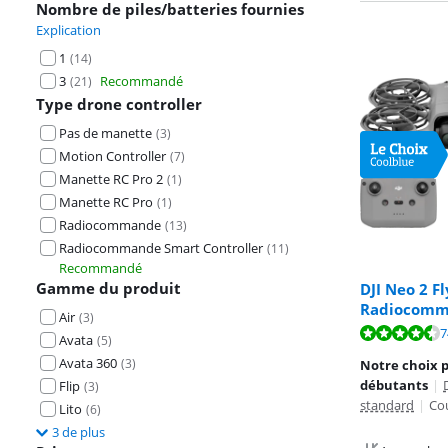
Nombre de piles/batteries fournies
Explication
1
(
14
)
3
Recommandé
(
21
)
Type drone controller
Pas de manette
(
3
)
Motion Controller
(
7
)
Manette RC Pro 2
(
1
)
Manette RC Pro
(
1
)
Radiocommande
(
13
)
Radiocommande Smart Controller
(
11
)
Recommandé
Gamme du produit
DJI Neo 2 F
Radiocom
La note est de 
Air
(
3
)
La note est de 
7
Avata
(
5
)
La note est de 
Avata 360
(
3
)
Notre choix 
débutants
|
Flip
(
3
)
standard
|
Co
Lito
(
6
)
3 de plus