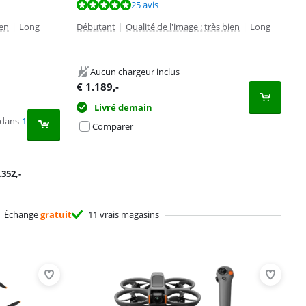
25 avis
ien
|
Long
Débutant
|
Qualité de l'image : très bien
|
Long
Aucun chargeur inclus
€
1.189
,-
Livré demain
 dans
1
Comparer
.352
,-
Échange
gratuit
11 vrais magasins