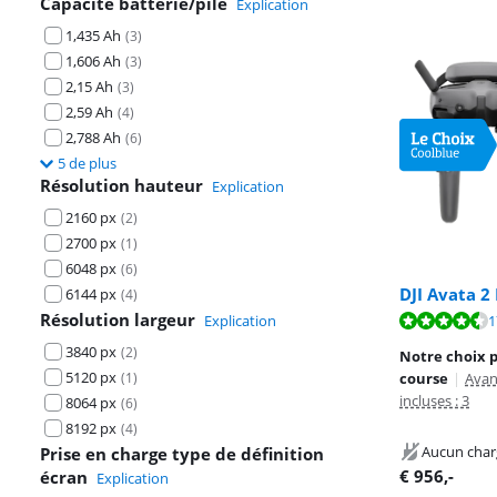
Capacité batterie/pile
Explication
1,435 Ah
(
3
)
1,606 Ah
(
3
)
2,15 Ah
(
3
)
2,59 Ah
(
4
)
2,788 Ah
(
6
)
5 de plus
Résolution hauteur
Explication
2160 px
(
2
)
2700 px
(
1
)
6048 px
(
6
)
DJI Avata 2
6144 px
(
4
)
Résolution largeur
La note est de 
Explication
1
La note est de 
La note est de 
3840 px
(
2
)
Notre choix 
5120 px
(
1
)
course
|
Avan
incluses : 3
8064 px
(
6
)
8192 px
(
4
)
Aucun char
Prise en charge type de définition
€
956
,-
écran
Explication