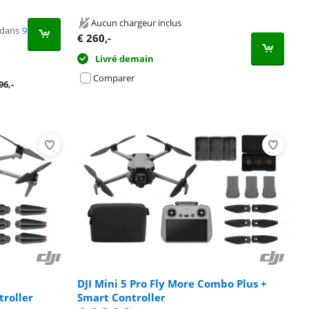
Aucun chargeur inclus
 dans
9
€
260
,-
Livré demain
Comparer
96
,-
DJI Mini 5 Pro Fly More Combo Plus +
roller
Smart Controller