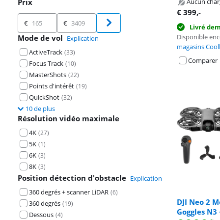
Prix
Aucun char
€
399
,-
Prix
€
€
Livré de
Disponible en
Mode de vol
Explication
magasins Cool
ActiveTrack
(
33
)
Comparer
Focus Track
(
10
)
MasterShots
(
22
)
Points d'intérêt
(
19
)
QuickShot
(
32
)
10 de plus
Résolution vidéo maximale
4K
(
27
)
5K
(
1
)
6K
(
3
)
8K
(
3
)
Position détection d'obstacle
Explication
360 degrés + scanner LiDAR
(
6
)
DJI Neo 2 
360 degrés
(
19
)
Goggles N3 
Dessous
(
4
)