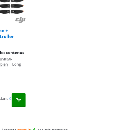
bo +
roller
 les contenus
Avancé,
 bien
|
Long
 dans
6