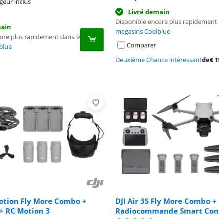
geur inclus
Livré demain
Disponible encore plus rapidement
main
magasins Coolblue
core plus rapidement dans
9
Comparer
blue
Deuxième Chance intéressant
de
€
1
Motion Fly More Combo +
DJI Air 3S Fly More Combo +
+ RC Motion 3
Radiocommande Smart Cont