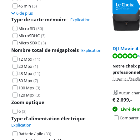
45 min
(
5
)
6 de plus
Type de carte mémoire
Explication
Micro SD
(
30
)
MicroSDHC
(
3
)
Micro SDXC
(
3
)
DJI Mavic 4
Nombre total de mégapixels
Explication
La note est de 
La note est de 
4
12 Mpx
(
11
)
La note est de 
Notre choix 
20 Mpx
(
1
)
professionnel
48 Mpx
(
11
)
l'image : Excell
50 Mpx
(
7
)
100 Mpx
(
3
)
Aucun char
120 Mpx
(
3
)
€
2.699
,-
Zoom optique
Livré de
6
(
3
)
Comparer
Type d'alimentation électrique
Explication
Batterie / pile
(
33
)