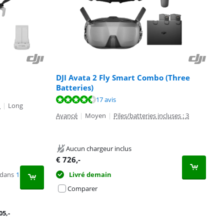
DJI Avata 2 Fly Smart Combo (Three
Batteries)
17 avis
n
|
Long
Avancé
|
Moyen
|
Piles/batteries incluses : 3
Aucun chargeur inclus
€
726
,-
 dans
1
Livré demain
Comparer
05
,-