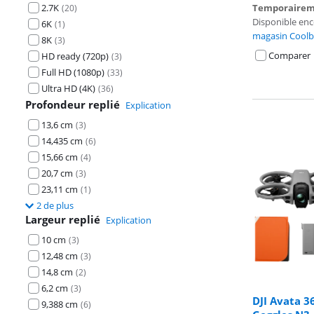
2.7K
Temporairem
(
20
)
Disponible en
6K
(
1
)
magasin Coolb
8K
(
3
)
Comparer
HD ready (720p)
(
3
)
Full HD (1080p)
(
33
)
Ultra HD (4K)
(
36
)
Profondeur replié
Explication
13,6 cm
(
3
)
14,435 cm
(
6
)
15,66 cm
(
4
)
20,7 cm
(
3
)
23,11 cm
(
1
)
2 de plus
Largeur replié
Explication
10 cm
(
3
)
12,48 cm
(
3
)
14,8 cm
(
2
)
6,2 cm
(
3
)
DJI Avata 
9,388 cm
(
6
)