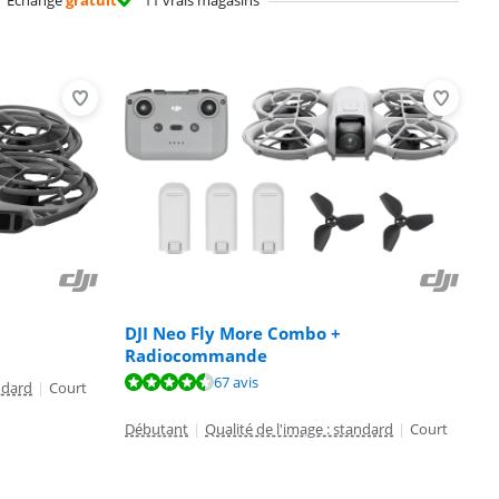
Échange
gratuit
11 vrais magasins
DJI Neo Fly More Combo +
Radiocommande
67 avis
ndard
|
Court
Débutant
|
Qualité de l'image : standard
|
Court