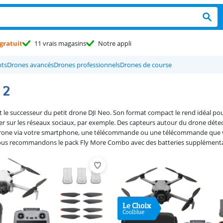
gratuit
11 vrais magasins
Notre appli
nts
Drones avancés
Drones professionnels
Drones de course
 2
t le successeur du petit drone DJI Neo. Son format compact le rend idéal pou
 sur les réseaux sociaux, par exemple. Des capteurs autour du drone détecten
drone via votre smartphone, une télécommande ou une télécommande que vou
vous recommandons le pack Fly More Combo avec des batteries supplémenta