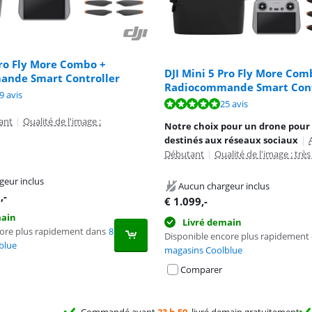
Pro Fly More Combo +
DJI Mini 5 Pro Fly More Com
nde Smart Controller
Radiocommande Smart Cont
8,9 sur 10, basée sur 89 avis.
9 avis
9,5 sur 10, basée sur 25 avis.
25 avis
ant
|
Qualité de l'image :
Notre choix pour un drone pour
destinés aux réseaux sociaux
|
Débutant
|
Qualité de l'image : très
geur inclus
Aucun chargeur inclus
9
,-
€
1.099
,-
main
Livré demain
core plus rapidement dans
8
Disponible encore plus rapidement
blue
magasins Coolblue
Comparer