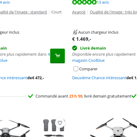
8,7 sur 10, basée sur 74 avis.
9,5 sur 10, basée sur 13 avis.
9,5 sur 10, basée sur 25 avis.
4 avis
13 avis
alité de l'image : standard
|
Court
Avancé
|
Qualité de l'image : très b
geur inclus
Aucun chargeur inclus
€
1.469
,-
main
Livré demain
core plus rapidement dans
4
Disponible encore plus rapidement
blue
magasin Coolblue
Comparer
ce intéressant
de
€
472
,-
Deuxième Chance intéressant
de
€
1
Commandé avant
23 h 59
, livré demain gratuitement