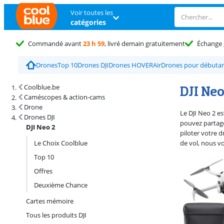
Voir toutes les
catégories
Commandé avant
23 h 59
, livré demain gratuitement
Échange
Drones
Top 10
Drones DJI
Drones HOVERAir
Drones pour débuta
Résultats de recherche et tri
DJI Neo
Coolblue.be
Caméscopes & action-cams
Drone
Le DJI Neo 2 es
Drones DJI
pouvez partager
DJI Neo 2
piloter votre 
Le Choix Coolblue
de vol, nous 
Top 10
Offres
Deuxième Chance
Cartes mémoire
Tous les produits DJI