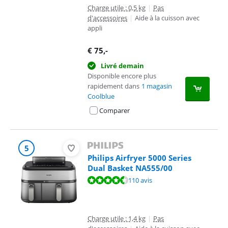
Charge utile : 0,5 kg
|
Pas
d'accessoires
|
Aide à la cuisson avec
appli
€
75
,-
Livré demain
Disponible encore plus
rapidement dans
1 magasin
Coolblue
Comparer
5
Philips Airfryer 5000 Series
Dual Basket NA555/00
La note est de 9,2 sur 10, basée sur 110 avis.
110 avis
Charge utile : 1,4 kg
|
Pas