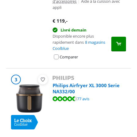
d'accessoires
|
Aide à la cuisson avec
appli
€
119
,-
Livré demain
Disponible encore plus
rapidement dans
8 magasins
Coolblue
Comparer
3
Philips Airfryer XL 3000 Serie
NA332/00
La note est de 9,0 sur 10, basée sur 77 avis.
77 avis