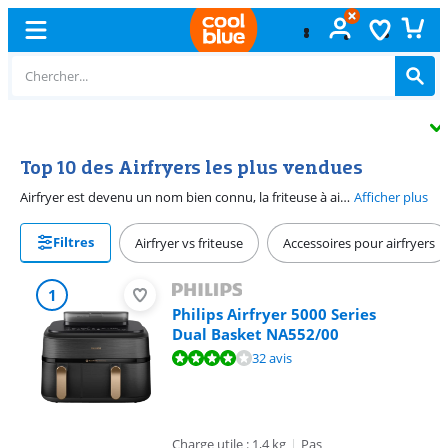
Échange
gratuit
Top 10 des Airfryers les plus vendues
Airfryer est devenu un nom bien connu, la friteuse à air chaud qui cuit sans huile ni graisse. C'est donc une option plus saine que la friture classique dans une friteuse. Vous souhaitez acheter le meilleur airfryer mais vous ne savez pas quel est le meilleur choix. Pour le moment, ces airfryers sont les plus populaires et forment le top 10 des airfryers.
Afficher plus
Filtres
Airfryer vs friteuse
Accessoires pour airfryers
1
Philips Airfryer 5000 Series
Dual Basket NA552/00
La note est de 8,4 sur 10, basée sur 32 avis.
32 avis
Charge utile : 1,4 kg
|
Pas