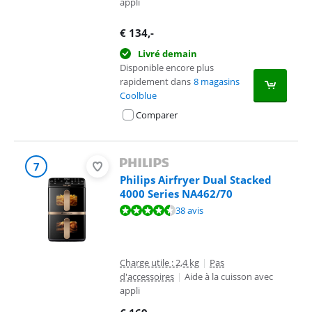
appli
€
134
,-
Livré demain
Disponible encore plus
rapidement dans
8 magasins
Coolblue
Comparer
7
Philips Airfryer Dual Stacked
4000 Series NA462/70
La note est de 8,5 sur 10, basée sur 38 avis.
38 avis
Charge utile : 2,4 kg
|
Pas
d'accessoires
|
Aide à la cuisson avec
appli