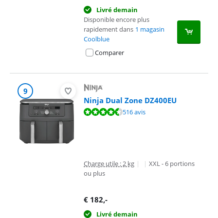
Livré demain
Disponible encore plus
rapidement dans
1 magasin
Coolblue
Comparer
9
Ninja Dual Zone DZ400EU
La note est de 9,2 sur 10, basée sur 516 avis.
516 avis
Charge utile : 2 kg
|
|
XXL - 6 portions
ou plus
€
182
,-
Livré demain