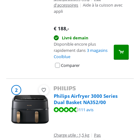
d'accessoires
|
Aide à la cuisson avec
appli
€
188
,-
Livré demain
Disponible encore plus
rapidement dans
3 magasins
Coolblue
Comparer
2
Philips Airfryer 3000 Series
Dual Basket NA352/00
La note est de 9,0 sur 10, basée sur 111 avis.
111 avis
Charge utile : 1,5 kg
|
Pas