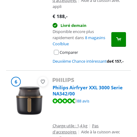
d'accessoires
|
Aide à la cuisson avec
appli
€
188
,-
Livré demain
Disponible encore plus
rapidement dans
8 magasins
Coolblue
Comparer
Deuxième Chance intéressant
de
€
157
,-
6
Philips Airfryer XXL 3000 Serie
NA342/00
La note est de 8,7 sur 10, basée sur 88 avis.
88 avis
Charge utile : 1,4 kg
|
Pas
d'accessoires
|
Aide à la cuisson avec