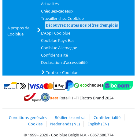
Actualités
Chèques-cadeaux
Travailler chez Coolblue
Découvrez toutes nos offres d'emplois
À propos de
L'Appli Coolblue
Coolblue
Coolblue Pays-Bas
Coolblue Allemagne
Confidentialité
Déclaration d'accessibilité
Tout sur Coolblue
Payer avec MasterCard et Visa via ClickToPay
Payer avec des écochèques
Payer avec Bancontact
Payer avec ApplePay
Webshop Trustmark 
Payer avec PayPal
Best
Retail Hi-Fi Electro Brand 2024
Trustprofile de Coolblue
Expédition et livraison avec bPost
Conditions générales
Résilier le contrat
Confidentialité
Cookies
Nederlands (NL)
English (EN)
© 1999 - 2026 - Coolblue België N.V. - 0867.686.774