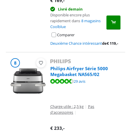
€
169
,-
Livré demain
Disponible encore plus
rapidement dans
8 magasins
Coolblue
Comparer
Deuxième Chance intéressant
de
€
119
,-
8
Philips Airfryer Série 5000
Megabasket NA565/02
La note est de 9,3 sur 10, basée sur 29 avis.
29 avis
Charge utile : 2,5 kg
|
Pas
d'accessoires
|
€
233
,-