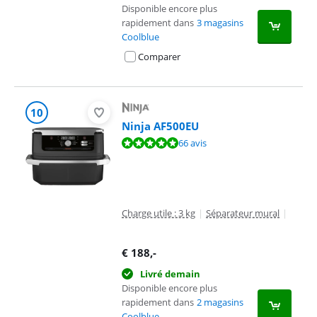
Disponible encore plus
rapidement dans
3 magasins
Coolblue
Comparer
10
Ninja AF500EU
La note est de 9,5 sur 10, basée sur 66 avis.
66 avis
Charge utile : 3 kg
|
Séparateur mural
|
€
188
,-
Livré demain
Disponible encore plus
rapidement dans
2 magasins
Coolblue