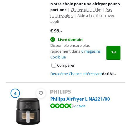
Notre choix pour une airfryer pour 5
portions
|
Charge utile : 1 kg
|
Pas
d'accessoires
|
Aide à la cuisson avec
appli
€
99
,-
Livré demain
Disponible encore plus
rapidement dans
6 magasins
Coolblue
Comparer
Deuxième Chance intéressant
de
€
81
,-
4
Philips Airfryer L NA221/00
La note est de 8,9 sur 10, basée sur 27 avis.
27 avis