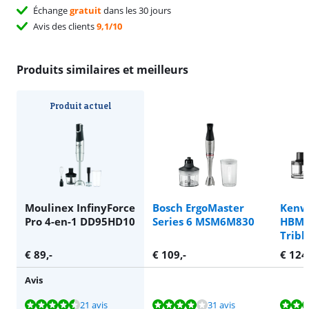
Échange
gratuit
dans les 30 jours
Avis des clients
9,1/10
Produits similaires et meilleurs
Produit actuel
Moulinex InfinyForce
Bosch ErgoMaster
Kenw
Pro 4-en-1 DD95HD10
Series 6 MSM6M830
HBM8
Tribl
€
89
,-
€
109
,-
€
124
Avis
La note est de 8,8 sur 10, basée sur 21 avis.
La note est de 8,3 sur 10, basée sur 31 avis.
La note est de 9,5 sur 10, basée sur 1 avis.
La note est de 9,5 sur 10, basée sur 1 avis.
La note est de 8,9 sur 10, basée sur 48 avis.
21 avis
31 avis