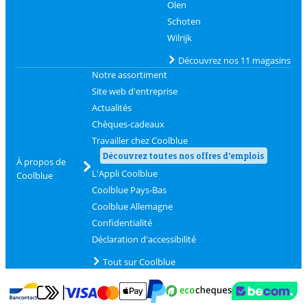
Olen
Schoten
Wilrijk
Découvrez nos 11 magasins
Notre assortiment
Site web d'entreprise
Actualités
Chèques-cadeaux
Travailler chez Coolblue
Découvrez toutes nos offres d'emplois
À propos de
L'Appli Coolblue
Coolblue
Coolblue Pays-Bas
Coolblue Allemagne
Confidentialité
Déclaration d'accessibilité
Tout sur Coolblue
Payer avec MasterCard et Visa via ClickToPay
Payer avec des écochèques