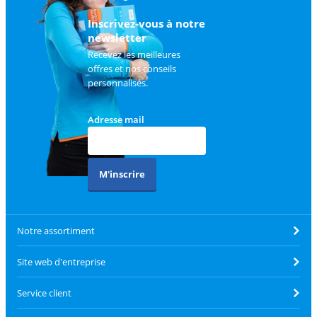
client
.
Inscrivez-vous à notre
newsletter
Recevez les meilleures
offres et nos conseils
personnalisés.
Adresse mail
M'inscrire
Notre assortiment
Site web d'entreprise
Service client