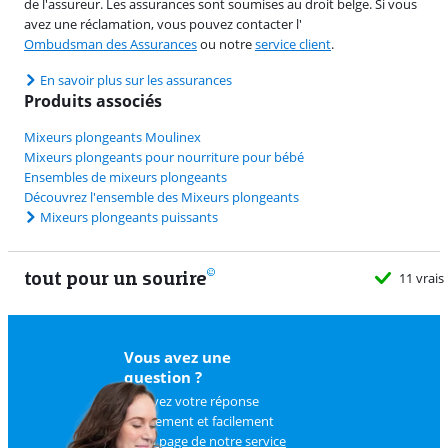
de l'assureur. Les assurances sont soumises au droit belge. Si vous
avez une réclamation, vous pouvez contacter l'
Ombudsman des Assurances
ou notre
service client
.
En savoir plus sur les assurances
Produits associés
Mixeurs plongeants Moulinex
Mixeurs plongeants pour nourriture pour bébé
Ensembles de mixeurs plongeants
Découvrez l'ensemble des Mixeurs plongeants
Mixeurs plongeants puissants
tout pour un sourire
11 vrais
Vous avez une
question ?
Trouvez votre réponse
rapidement et facilement
sur
la page de notre service