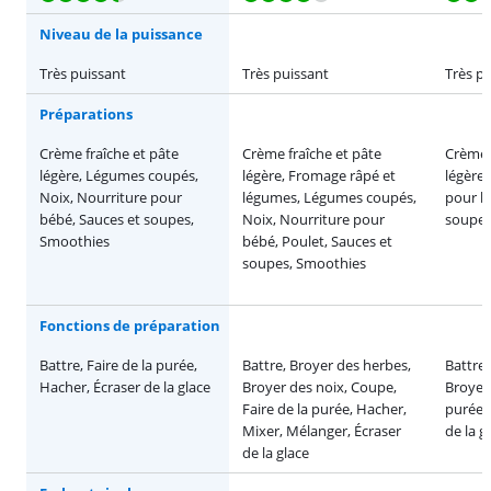
Niveau de la puissance
Très puissant
Très puissant
Très p
Préparations
Crème fraîche et pâte
Crème fraîche et pâte
Crème 
légère, Légumes coupés,
légère, Fromage râpé et
légère,
Noix, Nourriture pour
légumes, Légumes coupés,
pour b
bébé, Sauces et soupes,
Noix, Nourriture pour
soupes
Smoothies
bébé, Poulet, Sauces et
soupes, Smoothies
Fonctions de préparation
Battre, Faire de la purée,
Battre, Broyer des herbes,
Battre,
Hacher, Écraser de la glace
Broyer des noix, Coupe,
Broyer 
Faire de la purée, Hacher,
purée,
Mixer, Mélanger, Écraser
de la g
de la glace