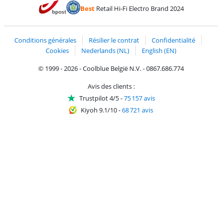
Payer avec Bancontact
Payer avec ApplePay
Webshop Trustmark 
Payer avec PayPal
Best
Retail Hi-Fi Electro Brand 2024
Trustprofile de Coolblue
Expédition et livraison avec bPost
Conditions générales
Résilier le contrat
Confidentialité
Cookies
Nederlands (NL)
English (EN)
© 1999 - 2026 - Coolblue België N.V. - 0867.686.774
Avis des clients :
Trustpilot 4/5
-
75 157 avis
Kiyoh 9.1/10
-
68 721 avis