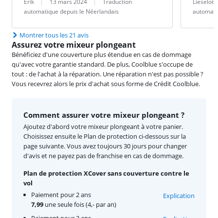
Évaluation par :
Date :
Traduction :
Évaluation pa
Date :
Traduction :
Erik
13 mars 2024
Traduction
Lieselot 
automatique depuis le Néerlandais
automati
Montrer tous les 21 avis
Assurez votre mixeur plongeant
Bénéficiez d'une couverture plus étendue en cas de dommage
qu'avec votre garantie standard. De plus, Coolblue s'occupe de
tout : de l'achat à la réparation. Une réparation n'est pas possible ?
Vous recevrez alors le prix d'achat sous forme de Crédit Coolblue.
Comment assurer votre mixeur plongeant ?
Ajoutez d'abord votre mixeur plongeant à votre panier.
Choisissez ensuite le Plan de protection ci-dessous sur la
page suivante. Vous avez toujours 30 jours pour changer
d'avis et ne payez pas de franchise en cas de dommage.
Plan de protection XCover sans couverture contre le
vol
Paiement pour 2 ans
Explication
7,99
une seule fois (4,- par an)