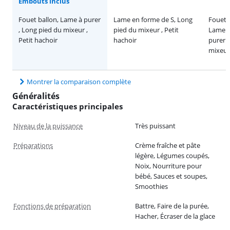
Embouts inclus
Fouet ballon, Lame à purer
Lame en forme de S, Long
Fouet b
, Long pied du mixeur ,
pied du mixeur , Petit
Lame e
Petit hachoir
hachoir
purer ,
mixeur 
Montrer la comparaison complète
Généralités
Caractéristiques principales
Niveau de la puissance
Très puissant
Préparations
Crème fraîche et pâte
légère, Légumes coupés,
Noix, Nourriture pour
bébé, Sauces et soupes,
Smoothies
Fonctions de préparation
Battre, Faire de la purée,
Hacher, Écraser de la glace