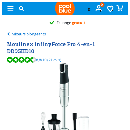
Échange
gratuit
Mixeurs plongeants
Moulinex InfinyForce Pro 4-en-1
DD95HD10
La note est de 8,8 sur 10, basée sur 21 avis.
8,8
/10
(21 avis)