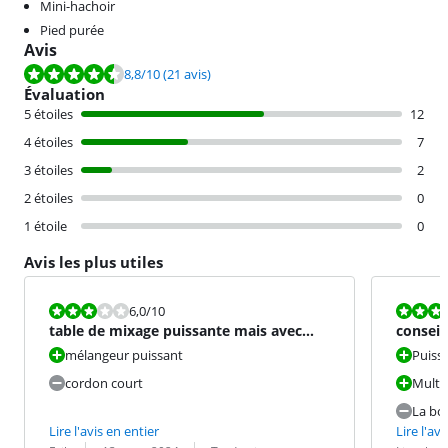
Mini-hachoir
Pied purée
Avis
La note est de 8,8 sur 10, basée sur 21 avis.
8,8
/10
(21 avis)
Évaluation
5 étoiles
12
4 étoiles
7
3 étoiles
2
2 étoiles
0
1 étoile
0
Avis les plus utiles
La note est 6,0 sur 10.
La note est 1
6,0
/10
table de mixage puissante mais avec
conseil
quelques inconvénients
mélangeur puissant
Puiss
cordon court
Multi
La boî
Lire l'avis en entier
Lire l'avi