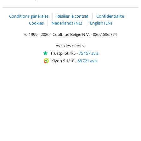
Trustprofile de Coolblue
Expédition et livraison avec bPost
Conditions générales
Résilier le contrat
Confidentialité
Cookies
Nederlands (NL)
English (EN)
© 1999 - 2026 - Coolblue België N.V. - 0867.686.774
Avis des clients :
Trustpilot 4/5
-
75 157 avis
Kiyoh 9.1/10
-
68 721 avis