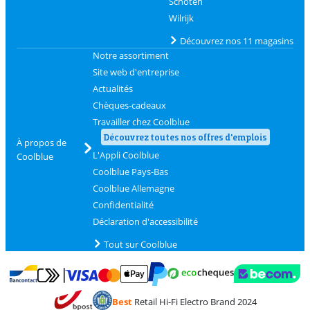
Schoten
Wilrijk
Découvrez nos 11 magasins
Notre assortiment
Site web d'entreprise
Actualités
Chèques-cadeaux
Travailler chez Coolblue
Découvrez toutes nos offres d'emplois
À propos de
L'Appli Coolblue
Coolblue
Coolblue Pays-Bas
Coolblue Allemagne
Confidentialité
Déclaration d'accessibilité
Tout sur Coolblue
Payer avec MasterCard et Visa via ClickToPay
Payer avec des écochèques
Payer avec Bancontact
Payer avec ApplePay
Webshop Trustmark 
Payer avec PayPal
Best
Retail Hi-Fi Electro Brand 2024