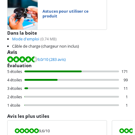
Astuces pour utiliser ce
produit
Dans la boite
Mode d'emploi
(
0.74
MB)
Câble de charge (chargeur non inclus)
Avis
La note est de 9,0 sur 10, basée sur 283 avis.
9,0
/10
(283 avis)
Évaluation
5 étoiles
171
4 étoiles
99
3 étoiles
11
2 étoiles
1
1 étoile
1
Avis les plus utiles
La note est 9,6 sur 10.
La note est 6
9,6
/10