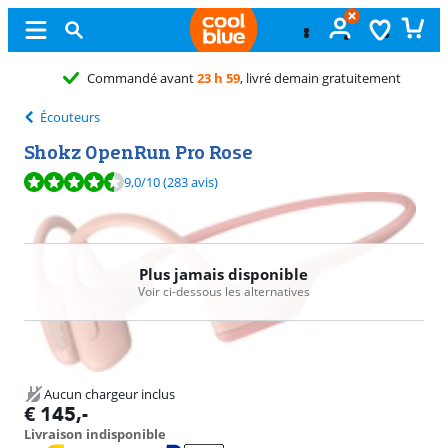
atuitement
Écouteurs
Shokz OpenRun Pro Rose
La note est de 9,0 sur 10, basée sur 283 avis.
9,0
/10
(283 avis)
Plus jamais disponible
Voir ci-dessous les alternatives
Aucun chargeur inclus
€
145
,-
Livraison indisponible