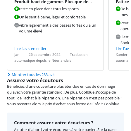
Produit haut de gamme. Plus que de
Fait ce 
l'argent.
reste en place dans tous les sports.
De be
mes a
On le sent à peine, léger et confortable
Peut ê
vibre légèrement à des basses fortes ou à un
aperc
volume élevé
Il est
Shokz
Lire l'avis en entier
Lire l'avi
Évaluation par :
Date :
Traduction :
Évaluation pa
Date :
Traduction :
Jan
26 septembre 2022
Traduction
Xander
automatique depuis le Néerlandais
automati
Montrer tous les 283 avis
Assurez votre écouteurs
Bénéficiez d'une couverture plus étendue en cas de dommage
qu'avec votre garantie standard. De plus, Coolblue s'occupe de
tout : de l'achat à la réparation. Une réparation n'est pas possible ?
Vous recevrez alors le prix d'achat sous forme de Crédit Coolblue.
Comment assurer votre écouteurs ?
Ajoutez d'abord votre écouteurs à votre panier. Sur la page