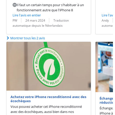
Il faut un certain temps pour s'habituer à un
fonctionnement autre que l'iPhone 8
Lire l'avis en entier
Lire l'avi
Évaluation par :
Date :
Traduction :
Évaluation pa
Date :
Traduction :
PW
24 mars 2024
Traduction
Andy
automatique depuis le Néerlandais
automati
Montrer tous les 2 avis
Achetez votre iPhone reconditionné avec des
Échangez
écochèques
réductio
Vous pouvez acheter cet iPhone reconditionné
Échangez 
avec des écochèques, aussi bien dans nos
iPhone à p