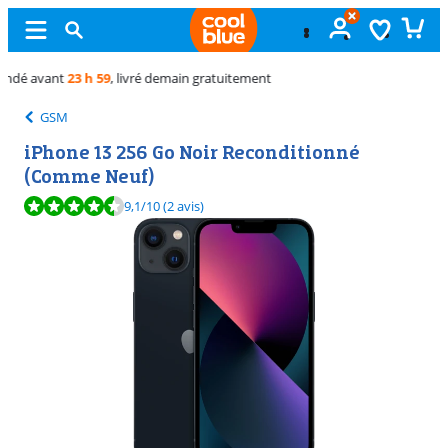
Échange
gratuit
GSM
iPhone 13 256 Go Noir Reconditionné
(Comme Neuf)
La note est de 9,1 sur 10, basée sur 2 avis.
9,1
/10
(2 avis)