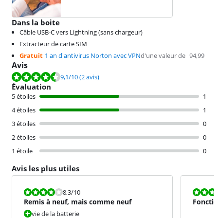
Dans la boite
Câble USB-C vers Lightning (sans chargeur)
Extracteur de carte SIM
Gratuit
1 an d'antivirus Norton avec VPN
d'une valeur de
94,99
Avis
La note est de 9,1 sur 10, basée sur 2 avis.
9,1
/10
(2 avis)
Évaluation
5 étoiles
1
4 étoiles
1
3 étoiles
0
2 étoiles
0
1 étoile
0
Avis les plus utiles
La note est 8,3 sur 10.
La note est 1
8,3
/10
Remis à neuf, mais comme neuf
Fonctio
vie de la batterie