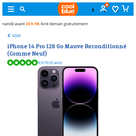
Échange
gratuit
GSM
iPhone 14 Pro 128 Go Mauve Reconditionné
(Comme Neuf)
La note est de 9,5 sur 10, basée sur 6 avis.
9,5
/10
(6 avis)