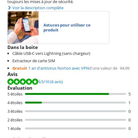
toujours les mises à jour de sécurité.
Voir la description complète
Astuces pour utiliser ce
produit
Dans la boite
Câble USB-C vers Lightning (sans chargeur)
Extracteur de carte SIM
Gratuit
1 an d'antivirus Norton avec VPN
d'une valeur de
94,99
Avis
La note est de 9,5 sur 10, basée sur 6 avis.
9,5
/10
(6 avis)
Évaluation
5 étoiles
5
4 étoiles
1
3 étoiles
0
2 étoiles
0
1 étoile
0