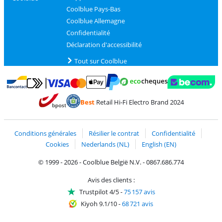
Coolblue Pays-Bas
Coolblue Allemagne
Confidentialité
Déclaration d'accessibilité
Tout sur Coolblue
Payer avec MasterCard et Visa via ClickToPay
Payer avec des écochèques
Payer avec Bancontact
Payer avec ApplePay
Webshop Trustmark 
Payer avec PayPal
Best
Retail Hi-Fi Electro Brand 2024
Trustprofile de Coolblue
Expédition et livraison avec bPost
Conditions générales
Résilier le contrat
Confidentialité
Cookies
Nederlands (NL)
English (EN)
© 1999 - 2026 - Coolblue België N.V. - 0867.686.774
Avis des clients :
Trustpilot 4/5
-
75 157 avis
Kiyoh 9.1/10
-
68 721 avis