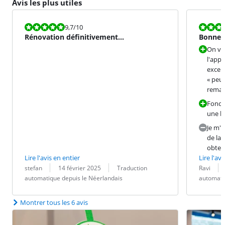
Avis les plus utiles
La note est 9,7 sur 10.
La note est 8
9,7
/10
Rénovation définitivement
Bonne q
recommandée
On vo
l'appa
excell
« peu 
remar
Fonct
une b
Je m'a
de la 
obten
Lire l'avis en entier
Lire l'avi
Évaluation par :
Date :
Traduction :
Évaluation pa
Date :
Traduction :
stefan
14 février 2025
Traduction
Ravi
automatique depuis le Néerlandais
automati
Montrer tous les 6 avis