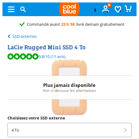
 h 59
, livré demain gratuitement
SSD externes
LaCie Rugged Mini SSD 4 To
La note est de 9,8 sur 10, basée sur 11 avis.
9,8
/10
(11 avis)
Plus jamais disponible
Voir ci-dessous les alternatives
Choisissez votre SSD externe
4 To