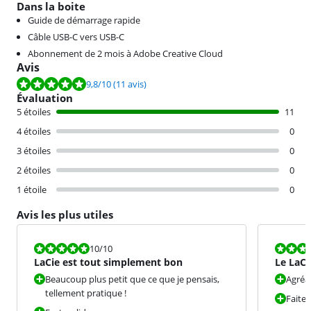
Dans la boite
Guide de démarrage rapide
Câble USB-C vers USB-C
Abonnement de 2 mois à Adobe Creative Cloud
Avis
La note est de 9,8 sur 10, basée sur 11 avis.
9,8
/10
(11 avis)
Évaluation
5 étoiles
11
4 étoiles
0
3 étoiles
0
2 étoiles
0
1 étoile
0
Avis les plus utiles
La note est 10 sur 10.
La note est 1
10
/10
LaCie est tout simplement bon
Le LaCi
que d'
Beaucoup plus petit que ce que je pensais,
Agréa
tellement pratique !
Faite