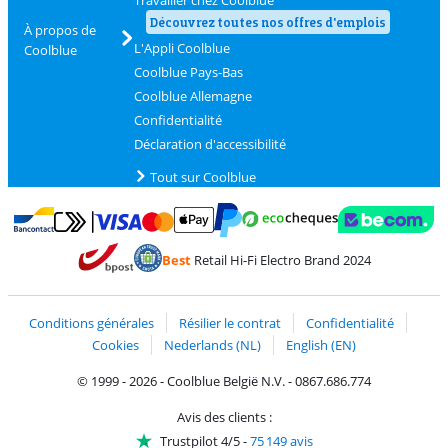
Découvrez toutes nos offres d'emplois
À propos de
L'Appli Coolblue
Coolblue
Coolblue Pays-Bas
Coolblue Allemagne
Confidentialité
Déclaration d'accessibilité
Tout sur Coolblue
Payer avec MasterCard et Visa via ClickToPay
Payer avec des écochèques
Payer avec Bancontact
Payer avec ApplePay
Webshop Trustmark 
Payer avec PayPal
Best
Retail Hi-Fi Electro Brand 2024
Trustprofile de Coolblue
Expédition et livraison avec bPost
Conditions générales
Résilier le contrat
Confidentialité
Cookies
Nederlands (NL)
English (EN)
© 1999 - 2026 - Coolblue België N.V. - 0867.686.774
Avis des clients :
Trustpilot 4/5
-
75 149 avis