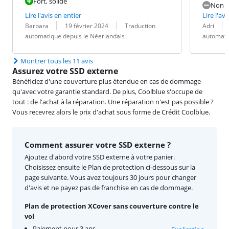
Fort, solide
Non
Lire l'avis en entier
Lire l'avi
Évaluation par :
Date :
Traduction :
Évaluation pa
Date :
Traduction :
Barbara
19 février 2024
Traduction
Adri
automatique depuis le Néerlandais
automati
Montrer tous les 11 avis
Assurez votre SSD externe
Bénéficiez d'une couverture plus étendue en cas de dommage
qu'avec votre garantie standard. De plus, Coolblue s'occupe de
tout : de l'achat à la réparation. Une réparation n'est pas possible ?
Vous recevrez alors le prix d'achat sous forme de Crédit Coolblue.
Comment assurer votre SSD externe ?
Ajoutez d'abord votre SSD externe à votre panier.
Choisissez ensuite le Plan de protection ci-dessous sur la
page suivante. Vous avez toujours 30 jours pour changer
d'avis et ne payez pas de franchise en cas de dommage.
Plan de protection XCover sans couverture contre le
vol
Paiement pour 3 ans