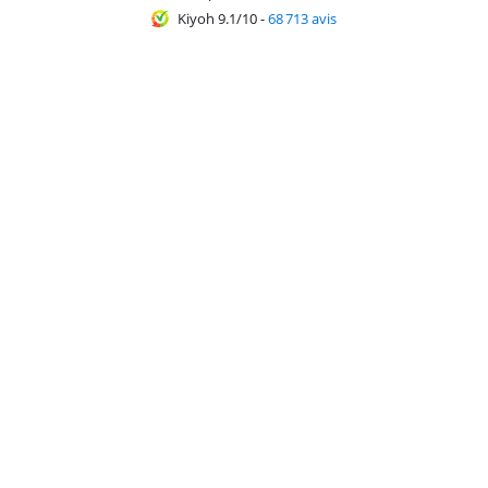
Kiyoh 9.1/10
-
68 713 avis