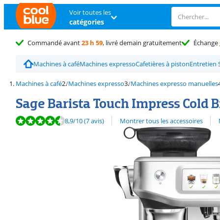
Voir toutes les
catégories
Commandé avant
23 h 59
, livré demain gratuitement
Échange
Machines à café
Machines expresso
Cafetières à piston
Entretien 
Machines à café
Machines expresso
Machines expresso manuelles
Sage Barista Touch Impress Cold B
La note est de 8,9 sur 10, basée sur 7 avis.
Découvrez l'ensemble des
8,9
/10
(7 avis)
Montrer tous les accessoires