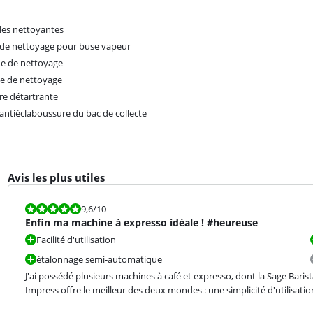
lles nettoyantes
 de nettoyage pour buse vapeur
e de nettoyage
e de nettoyage
e détartrante
antiéclaboussure du bac de collecte
Avis les plus utiles
La note est 9,6 sur 10.
9,6
/10
Enfin ma machine à expresso idéale ! #heureuse
Facilité d'utilisation
étalonnage semi-automatique
J'ai possédé plusieurs machines à café et expresso, dont la Sage Barista 
Impress offre le meilleur des deux mondes : une simplicité d'utilisatio