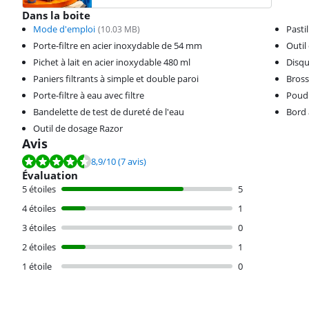
Dans la boite
Mode d'emploi
Pasti
(
10.03
MB)
Porte-filtre en acier inoxydable de 54 mm
Outil
Pichet à lait en acier inoxydable 480 ml
Disqu
Paniers filtrants à simple et double paroi
Bross
Porte-filtre à eau avec filtre
Poudr
Bandelette de test de dureté de l'eau
Bord 
Outil de dosage Razor
Avis
La note est de 8,9 sur 10, basée sur 7 avis.
8,9
/10
(7 avis)
Évaluation
5 étoiles
5
4 étoiles
1
3 étoiles
0
2 étoiles
1
1 étoile
0