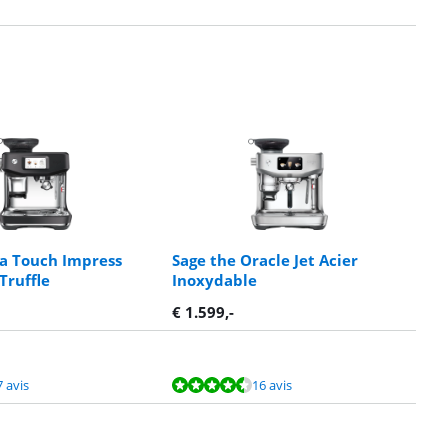
ta Touch Impress
Sage the Oracle Jet Acier
Truffle
Inoxydable
€
1.599
,-
7 avis
16 avis