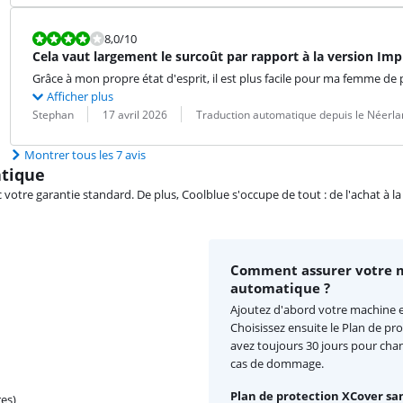
La note est 8,0 sur 10.
8,0
/10
Cela vaut largement le surcoût par rapport à la version Imp
Grâce à mon propre état d'esprit, il est plus facile pour ma femme d
Afficher plus
Évaluation par :
Date :
Traduction :
Stephan
17 avril 2026
Traduction automatique depuis le Néerla
Montrer tous les 7 avis
atique
re garantie standard. De plus, Coolblue s'occupe de tout : de l'achat à la r
Comment assurer votre m
automatique ?
Ajoutez d'abord votre machine 
Choisissez ensuite le Plan de pr
avez toujours 30 jours pour chan
cas de dommage.
Plan de protection XCover san
es)