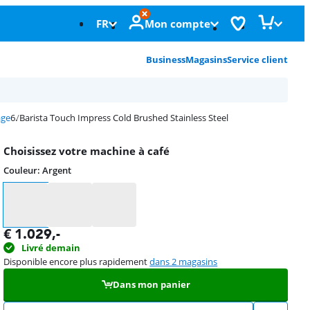
FR
Mon compte
Business
Magasins
Service client
age
Barista Touch Impress Cold Brushed Stainless Steel
Choisissez votre machine à café
Couleur
:
Argent
Couleur
€
1.029
,-
Livré demain
Disponible encore plus rapidement
dans 2 magasins
Dans mon panier