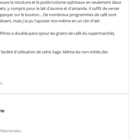
n trouve la mouture et le poids/volume optimaux en seulement deux 
, y compris pour le lait d'avoine et d'amande. Il suffit de verser 
et d'appuyer sur le bouton… De nombreux programmes de café sont 
ent, mais j'ai pu l'ajouter moi-même en un clin d'œil.
filtres à double paroi (pour les grains de café du supermarché), 
ilité d'utilisation de cette Sage. Même les non-initiés (les 
is
he
 Néerlandais