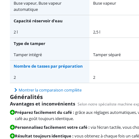
Buse vapeur, Buse vapeur
Buse vapeur
automatique
Capacité réservoir d'eau
2 l
2,5 l
Type de tamper
Tamper intégré
Tamper séparé
Nombre de tasses par préparation
2
2
Montrer la comparaison complète
Généralités
Avantages et inconvénients
Selon notre spécialiste machine e
Préparez facilement du café :
grâce aux réglages automatiques, 
café au goût toujours identique.
Personnalisez facilement votre café :
via l’écran tactile, vous ch
Résultat toujours identique :
vous obtenez à chaque fois un caf