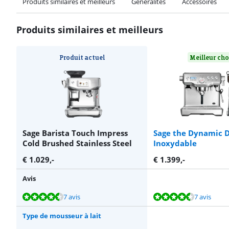
Produits similaires et meilleurs
Généralités
Accessoires
Produits similaires et meilleurs
Produit actuel
Meilleur ch
Sage Barista Touch Impress
Sage the Dynamic D
Cold Brushed Stainless Steel
Inoxydable
€
1.029
,-
€
1.399
,-
Avis
La note est de 8,9 sur 10, basée sur 7 avis.
La note est de 9,1 sur 10, basée sur 7 avis.
La note est de 8,9 sur 10, basée sur 7 avis.
La note est de 8,9 sur 10, basée sur 7 avis.
La note est de 9,3 sur 10, basée sur 16 avis.
7 avis
7 avis
Type de mousseur à lait