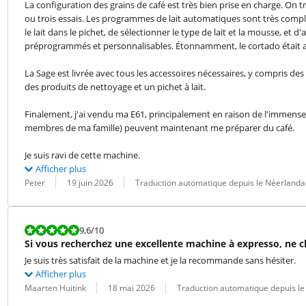
La configuration des grains de café est très bien prise en charge. O
ou trois essais. Les programmes de lait automatiques sont très complets
le lait dans le pichet, de sélectionner le type de lait et la mousse, 
préprogrammés et personnalisables. Étonnamment, le cortado était abs
La Sage est livrée avec tous les accessoires nécessaires, y compris des 
des produits de nettoyage et un pichet à lait.
Finalement, j'ai vendu ma E61, principalement en raison de l'immense fac
membres de ma famille) peuvent maintenant me préparer du café.
Je suis ravi de cette machine.
Afficher plus
Évaluation par :
Date :
Traduction :
Peter
19 juin 2026
Traduction automatique depuis le Néerlanda
La note est 9,6 sur 10.
9,6
/10
Si vous recherchez une excellente machine à expresso, ne c
Je suis très satisfait de la machine et je la recommande sans hésiter.
Afficher plus
Évaluation par :
Date :
Traduction :
Maarten Huitink
18 mai 2026
Traduction automatique depuis le