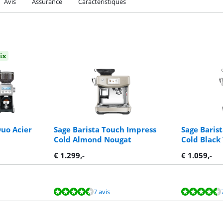
Avis
Assurance
Caractéristiques
oix
uo Acier
Sage Barista Touch Impress
Sage Baris
Cold Almond Nougat
Cold Black 
€
1.299
,-
€
1.059
,-
7 avis