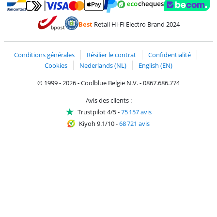
Payer avec MasterCard et Visa via ClickToPay
Payer avec des écochèques
Payer avec Bancontact
Payer avec ApplePay
Webshop Trustmark 
Payer avec PayPal
Best
Retail Hi-Fi Electro Brand 2024
Trustprofile de Coolblue
Expédition et livraison avec bPost
Conditions générales
Résilier le contrat
Confidentialité
Cookies
Nederlands (NL)
English (EN)
© 1999 - 2026 - Coolblue België N.V. - 0867.686.774
Avis des clients :
Trustpilot 4/5
-
75 157 avis
Kiyoh 9.1/10
-
68 721 avis