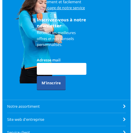
rapidement et facilement
sur
la page de notre service
client
.
Inscrivez-vous à notre
newsletter
Recevez les meilleures
offres et nos conseils
personnalisés.
Adresse mail
M'inscrire
Notre assortiment
Site web d'entreprise
Service client