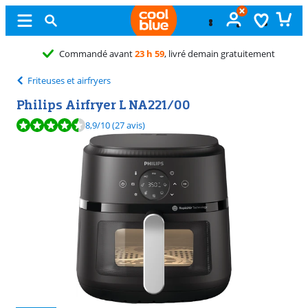
Échange
gratuit
Friteuses et airfryers
Philips Airfryer L NA221/00
La note est de 8,9 sur 10, basée sur 27 avis.
8,9
/10
(27 avis)