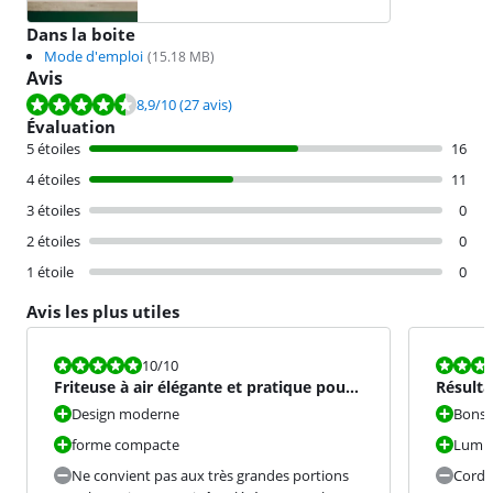
Dans la boite
Mode d'emploi
(
15.18
MB)
Avis
La note est de 8,9 sur 10, basée sur 27 avis.
8,9
/10
(27 avis)
Évaluation
5 étoiles
16
4 étoiles
11
3 étoiles
0
2 étoiles
0
1 étoile
0
Avis les plus utiles
La note est 10 sur 10.
La note est 9
10
/10
Friteuse à air élégante et pratique pour
Résulta
des résultats de cu
pratiqu
Design moderne
Bons 
forme compacte
Lumiè
Ne convient pas aux très grandes portions
Cordo