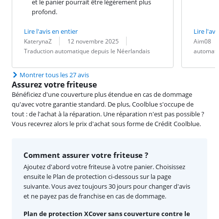
et le panier pourrait être légèrement plus
profond.
Lire l'avis en entier
Lire l'avi
Évaluation par :
Date :
Traduction :
Évaluation pa
Date :
Traduction :
KaterynaZ
12 novembre 2025
Aim08
Traduction automatique depuis le Néerlandais
automati
Montrer tous les 27 avis
Assurez votre friteuse
Bénéficiez d'une couverture plus étendue en cas de dommage
qu'avec votre garantie standard. De plus, Coolblue s'occupe de
tout : de l'achat à la réparation. Une réparation n'est pas possible ?
Vous recevrez alors le prix d'achat sous forme de Crédit Coolblue.
Comment assurer votre friteuse ?
Ajoutez d'abord votre friteuse à votre panier. Choisissez
ensuite le Plan de protection ci-dessous sur la page
suivante. Vous avez toujours 30 jours pour changer d'avis
et ne payez pas de franchise en cas de dommage.
Plan de protection XCover sans couverture contre le