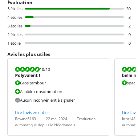
Évaluation
5 étoiles
30
4 étoiles
3
3 étoiles
2
2 étoiles
0
1 étoile
0
Avis les plus utiles
La note est 10 sur 10.
La note est 1
10
/10
Polyvalent !
belle m
Gros tambour
spaci
A faible consommation
Aucun inconvénient à signaler
Lire l'avis en entier
Lire l'avi
Évaluation par :
Date :
Traduction :
Évaluation pa
Date :
Traduction :
Rewind6163
22 mai 2024
Traduction
licht148
automatique depuis le Néerlandais
automati