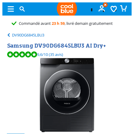
Échange
gratuit
DV90DG6845LBU3
Samsung DV90DG6845LBU3 AI Dry+
La note est de 9,6 sur 10, basée sur 35 avis.
9,6
/10
(35 avis)