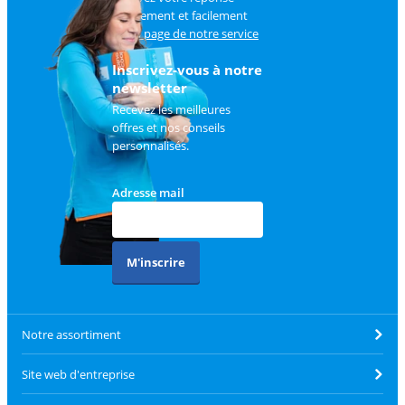
rapidement et facilement
sur
la page de notre service
client
.
Inscrivez-vous à notre
newsletter
Recevez les meilleures
offres et nos conseils
personnalisés.
Adresse mail
M'inscrire
Notre assortiment
Site web d'entreprise