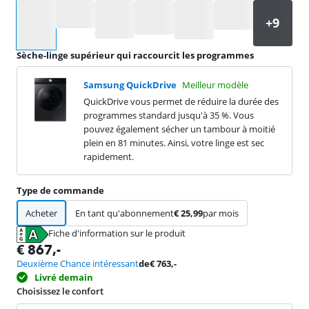
Sélectionnez une option
Sèche-linge supérieur qui raccourcit les programmes
Samsung QuickDrive
Meilleur modèle
QuickDrive vous permet de réduire la durée des
programmes standard jusqu'à 35 %. Vous
pouvez également sécher un tambour à moitié
plein en 81 minutes. Ainsi, votre linge est sec
rapidement.
Type de commande
Acheter
En tant qu'abonnement
€
25,99
par mois
Fiche d'information sur le produit
s'ouvre dans un nouvel onglet
€
867
,-
Deuxième Chance intéressant
de
€
763
,-
Livré demain
Choisissez le confort