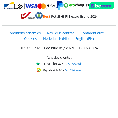
Payer avec MasterCard et Visa via ClickToPay
Payer avec des écochèques
Payer avec Bancontact
Payer avec ApplePay
Webshop Trustmark 
Payer avec PayPal
Best
Retail Hi-Fi Electro Brand 2024
Trustprofile de Coolblue
Expédition et livraison avec bPost
Conditions générales
Résilier le contrat
Confidentialité
Cookies
Nederlands (NL)
English (EN)
© 1999 - 2026 - Coolblue België N.V. - 0867.686.774
Avis des clients :
Trustpilot 4/5
-
75 188 avis
Kiyoh 9.1/10
-
68 739 avis