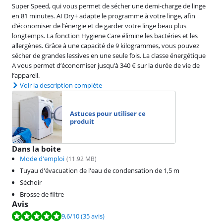
Super Speed, qui vous permet de sécher une demi-charge de linge
en 81 minutes. AI Dry+ adapte le programme à votre linge, afin
d’économiser de l’énergie et de garder votre linge beau plus
longtemps. La fonction Hygiene Care élimine les bactéries et les
allergènes. Grâce à une capacité de 9 kilogrammes, vous pouvez
sécher de grandes lessives en une seule fois. La classe énergétique
A vous permet d’économiser jusqu’à 340 € sur la durée de vie de
l’appareil.
Voir la description complète
Astuces pour utiliser ce
produit
Dans la boite
Mode d'emploi
(
11.92
MB)
Tuyau d'évacuation de l'eau de condensation de 1,5 m
Séchoir
Brosse de filtre
Avis
La note est de 9,6 sur 10, basée sur 35 avis.
9,6
/10
(35 avis)