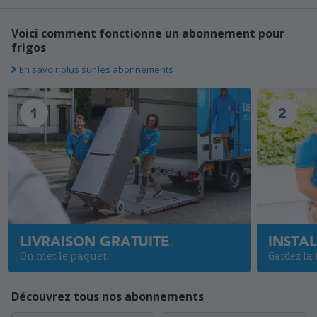
Voici comment fonctionne un abonnement pour
frigos
En savoir plus sur les abonnements
1
2
LIVRAISON GRATUITE
INSTA
On met le paquet.
Gardez la 
Découvrez tous nos abonnements