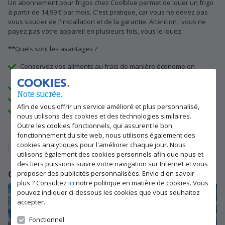
Un abonnement pour frigos chez Coolblue permet de louer un frigo
à partir de 14,99 € par mois. C'est pratique, car vous ne devez pas
vous soucier de l'installation et de la garantie. Attention : vous ne
payez pas votre appareil en plusieurs fois, vous le louez.
**Quels sont les avantages ?
Conservez vos aliments au frais de manière économe en
énergie à partir de 14,99 € par mois.
COOKIES
Raccordement gratuit à l'endroit souhaité.
Note sucrée.
Résiliation mensuelle gratuite après 1 an.
Afin de vous offrir un service amélioré et plus personnalisé,
Le produit est en panne ? Nous le réparons ou le remplaçons
nous utilisons des cookies et des technologies similaires.
dans les 48 heures.
Outre les cookies fonctionnels, qui assurent le bon
fonctionnement du site web, nous utilisons également des
cookies analytiques pour l'améliorer chaque jour. Nous
En savoir plus sur les abonnements
utilisons également des cookies personnels afin que nous et
des tiers puissions suivre votre navigation sur Internet et vous
proposer des publicités personnalisées. Envie d'en savoir
Questions fréquemment posées
plus ? Consultez
ici
notre politique en matière de cookies. Vous
pouvez indiquer ci-dessous les cookies que vous souhaitez
accepter.
Fonctionnel