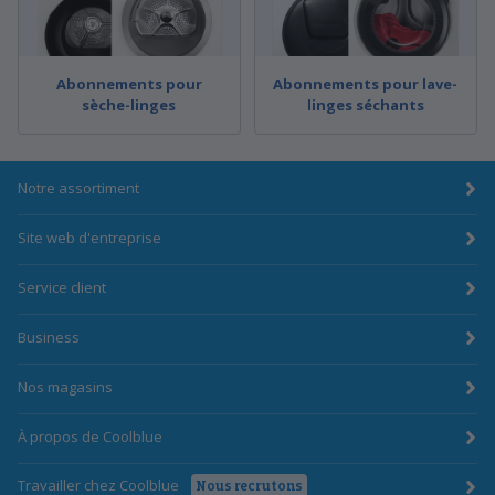
Abonnements pour
Abonnements pour lave-
sèche-linges
linges séchants
Notre assortiment
Site web d'entreprise
Service client
Business
Nos magasins
À propos de Coolblue
Travailler chez Coolblue
Nous recrutons