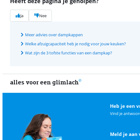
Heeft deze pagina je geholpen?
Ja
Nee
Meer advies over dampkappen
Welke afzuigcapaciteit heb je nodig voor jouw keuken?
Wat zijn de 3 tofste functies van een dampkap?
alles voor een glimlach
Heb je een v
Vind je antwoor
Meld je aan 