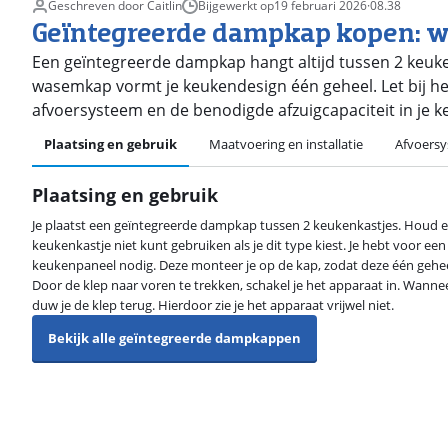
Geschreven door Caitlin
Bijgewerkt op
19 februari 2026
·
08.38
Geïntegreerde dampkap kopen: wa
Een geïntegreerde dampkap hangt altijd tussen 2 keukenk
wasemkap vormt je keukendesign één geheel. Let bij he
afvoersysteem en de benodigde afzuigcapaciteit in je k
Plaatsing en gebruik
Maatvoering en installatie
Afvoers
Plaatsing en gebruik
Je plaatst een geïntegreerde dampkap tussen 2 keukenkastjes. Houd e
keukenkastje niet kunt gebruiken als je dit type kiest. Je hebt voor e
keukenpaneel nodig. Deze monteer je op de kap, zodat deze één gehe
Door de klep naar voren te trekken, schakel je het apparaat in. Wanne
duw je de klep terug. Hierdoor zie je het apparaat vrijwel niet.
Bekijk alle geïntegreerde dampkappen