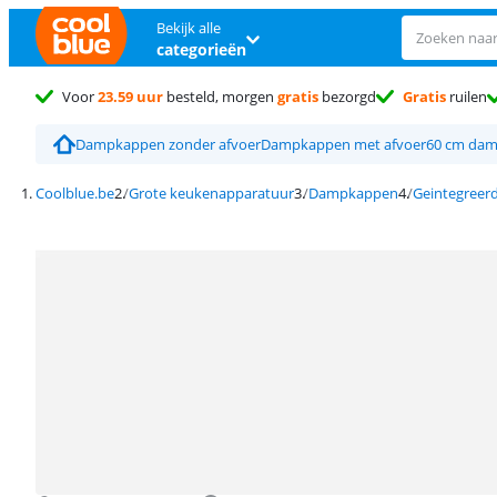
Bekijk alle
categorieën
Voor
23.59 uur
besteld, morgen
gratis
bezorgd
Gratis
ruilen
Dampkappen zonder afvoer
Dampkappen met afvoer
60 cm da
Coolblue.be
Grote keukenapparatuur
Dampkappen
Geintegree