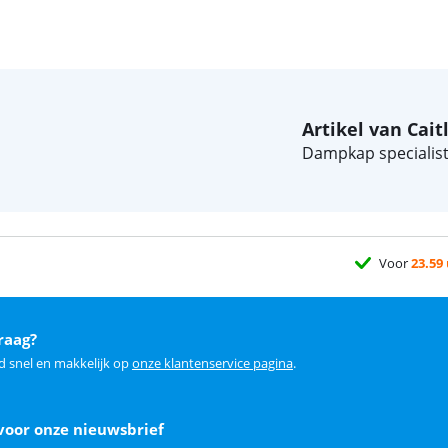
Artikel van Cait
Dampkap specialist
Voor
23.59
raag?
d snel en makkelijk op
onze klantenservice pagina
.
voor onze nieuwsbrief