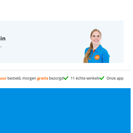
lin
.
 uur
besteld, morgen
gratis
bezorgd
11 échte winkels
Onze app