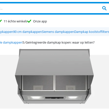
11 échte winkels
Onze app
mpkappen
90 cm dampkappen
Siemens dampkappen
Dampkap koolstoffilter
rde dampkappen
Geïntegreerde dampkap kopen: waar op letten?