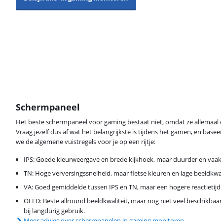
Schermpaneel
Het beste schermpaneel voor gaming bestaat niet, omdat ze allemaal
Vraag jezelf dus af wat het belangrijkste is tijdens het gamen, en base
we de algemene vuistregels voor je op een rijtje:
IPS: Goede kleurweergave en brede kijkhoek, maar duurder en vaak 
TN: Hoge verversingssnelheid, maar fletse kleuren en lage beeldkwal
VA: Goed gemiddelde tussen IPS en TN, maar een hogere reactietijd
OLED: Beste allround beeldkwaliteit, maar nog niet veel beschikbaa
bij langdurig gebruik.
Meer advies over schermpanelen in gaming monitoren