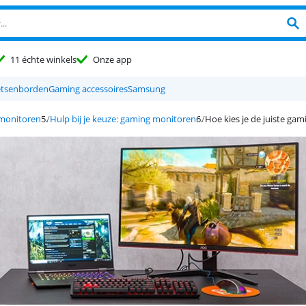
11 échte winkels
Onze app
etsenborden
Gaming accessoires
Samsung
monitoren
Hulp bij je keuze: gaming monitoren
Hoe kies je de juiste ga