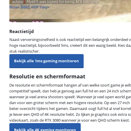
Reactietijd
Naast verversingssnelheid is ook reactietijd een belangrijk onderdeel 
hoge reactietijd, bijvoorbeeld 5ms, creëert dit een wazig beeld. Kies d
stuk realistischer.
Bekijk alle 1ms gaming monitoren
Resolutie en schermformaat
De resolutie en schermformaat hangen af van welke soort game je wilt
competitief speelt, dan heb je genoeg aan full hd en een 24 inch scherm.
wanneer je veel arena shooters speelt. Wanneer je veel open world gam
dan voor een groter scherm met een hogere resolutie. Op een 27 inch o
beter overzicht tijdens het gamen. Daarnaast oogt full hd al snel korr
je liever een QHD of 4K resolutie hebt. Zo lijken je graphics ook extra 
videokaart, zoals de RTX 3080 wanneer je voor een QHD scherm kiest.
Bekijk alle 4K gaming monitoren