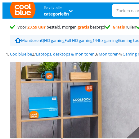
Bekijk alle
categorieën
Voor
23.59 uur
besteld, morgen
gratis
bezorgd
Gratis
ruilen
Monitoren
QHD gaming
Full HD gaming
144hz gaming
Gaming to
Coolblue.be
Laptops, desktops & monitoren
Monitoren
Gaming 