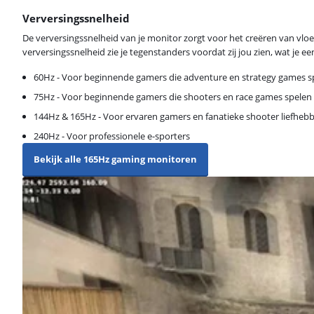
Verversingssnelheid
De verversingssnelheid van je monitor zorgt voor het creëren van vlo
verversingssnelheid zie je tegenstanders voordat zij jou zien, wat je e
60Hz - Voor beginnende gamers die adventure en strategy games s
75Hz - Voor beginnende gamers die shooters en race games spelen
144Hz & 165Hz - Voor ervaren gamers en fanatieke shooter liefheb
240Hz - Voor professionele e-sporters
Bekijk alle 165Hz gaming monitoren