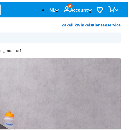
NL
Account
Zakelijk
Winkels
Klantenservice
ming monitor?