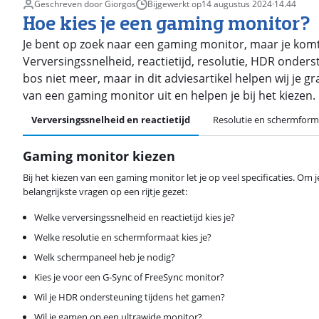
Geschreven door Giorgos
Bijgewerkt op
14 augustus 2024
·
14.44
Hoe kies je een gaming monitor?
Je bent op zoek naar een gaming monitor, maar je komt l
Verversingssnelheid, reactietijd, resolutie, HDR onder
bos niet meer, maar in dit adviesartikel helpen wij je g
van een gaming monitor uit en helpen je bij het kiezen.
Verversingssnelheid en reactietijd
Resolutie en schermform
Gaming monitor kiezen
Bij het kiezen van een gaming monitor let je op veel specificaties. Om
belangrijkste vragen op een rijtje gezet:
Welke verversingssnelheid en reactietijd kies je?
Welke resolutie en schermformaat kies je?
Welk schermpaneel heb je nodig?
Kies je voor een G-Sync of FreeSync monitor?
Wil je HDR ondersteuning tijdens het gamen?
Wil je gamen op een ultrawide monitor?