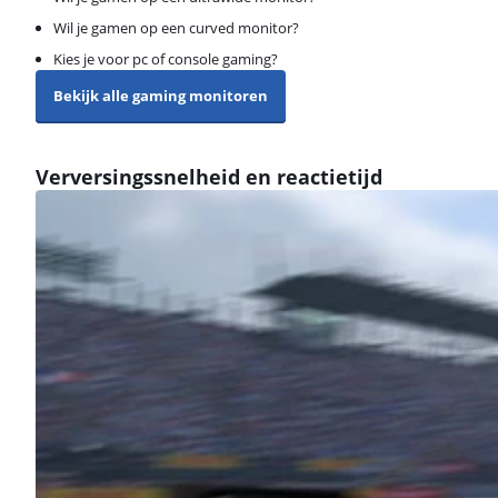
Wil je gamen op een curved monitor?
Kies je voor pc of console gaming?
Bekijk alle gaming monitoren
Verversingssnelheid en reactietijd