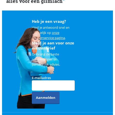
alles voor een glimlach
1
Heb je een vraag?
Vind je antwoord snel en
makkelijk op
onze
klantenservice pagina
.
Meld je aan voor onze
nieuwsbrief
Ontvang de beste
aanbiedingen en
persoonlijk advies.
E-mailadres
Aanmelden