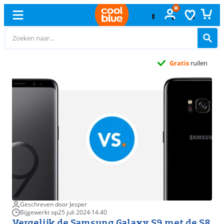
Gratis
ruilen
Geschreven door Jesper
Bijgewerkt op
25 juli 2024
·
14.40
Vergelijk de Samsung Galaxy S9 met de S8