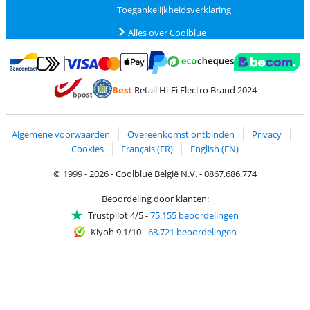
Toegankelijkheidsverklaring
Alles over Coolblue
Betalen met MasterCard en Visa via ClickToPay
Betalen met Ecocheques
Betalen met Bancontact
Betalen met ApplePay
Webshop Trustmar
Betalen met PayPal
Best
Retail Hi-Fi Electro Brand 2024
Trustprofile van Coolblue
Verzending en bezorging met bPost
Algemene voorwaarden
Overeenkomst ontbinden
Privacy
Cookies
Français (FR)
English (EN)
© 1999 - 2026 - Coolblue België N.V. - 0867.686.774
Beoordeling door klanten:
Trustpilot 4/5
-
75.155 beoordelingen
Kiyoh 9.1/10
-
68.721 beoordelingen